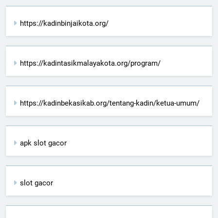
https://kadinbinjaikota.org/
https://kadintasikmalayakota.org/program/
https://kadinbekasikab.org/tentang-kadin/ketua-umum/
apk slot gacor
slot gacor