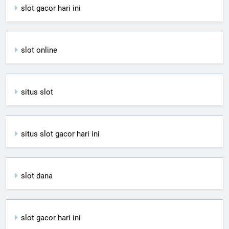
slot gacor hari ini
slot online
situs slot
situs slot gacor hari ini
slot dana
slot gacor hari ini