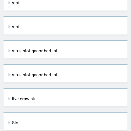
slot
slot
situs slot gacor hari ini
situs slot gacor hari ini
live draw hk
Slot