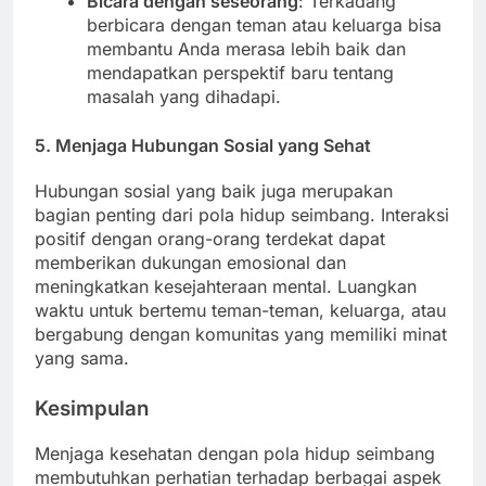
Bicara dengan seseorang
: Terkadang
berbicara dengan teman atau keluarga bisa
membantu Anda merasa lebih baik dan
mendapatkan perspektif baru tentang
masalah yang dihadapi.
5.
Menjaga Hubungan Sosial yang Sehat
Hubungan sosial yang baik juga merupakan
bagian penting dari pola hidup seimbang. Interaksi
positif dengan orang-orang terdekat dapat
memberikan dukungan emosional dan
meningkatkan kesejahteraan mental. Luangkan
waktu untuk bertemu teman-teman, keluarga, atau
bergabung dengan komunitas yang memiliki minat
yang sama.
Kesimpulan
Menjaga kesehatan dengan pola hidup seimbang
membutuhkan perhatian terhadap berbagai aspek