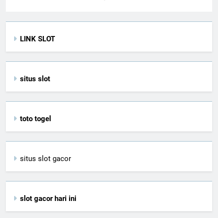
LINK SLOT
situs slot
toto togel
situs slot gacor
slot gacor hari ini