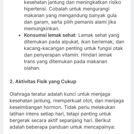
kesehatan jantung dan meningkatkan risiko
hipertensi. Cobalah untuk mengurangi
makanan yang mengandung banyak gula
dan garam, serta pilih pemanis alami jika
memungkinkan.
Konsumsi lemak sehat
: Lemak sehat yang
ditemukan pada alpukat, ikan berlemak, dan
kacang-kacangan penting untuk fungsi otak
dan penyerapan vitamin. Hindari lemak
trans yang ditemukan pada makanan
olahan.
2.
Aktivitas Fisik yang Cukup
Olahraga teratur adalah kunci untuk menjaga
kesehatan jantung, memperkuat otot, dan menjaga
keseimbangan hormon. Tidak perlu melakukan
latihan intens setiap hari, tetapi penting untuk
bergerak secara aktif sepanjang hari. Berikut
adalah beberapa panduan untuk mencapainya: