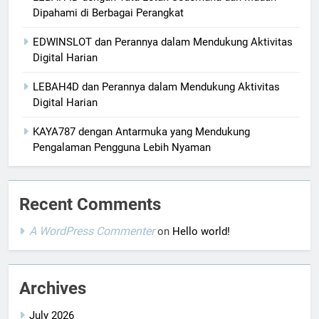
Dipahami di Berbagai Perangkat
EDWINSLOT dan Perannya dalam Mendukung Aktivitas
Digital Harian
LEBAH4D dan Perannya dalam Mendukung Aktivitas
Digital Harian
KAYA787 dengan Antarmuka yang Mendukung
Pengalaman Pengguna Lebih Nyaman
Recent Comments
A WordPress Commenter
on
Hello world!
Archives
July 2026