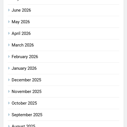
June 2026
May 2026
April 2026
March 2026
February 2026
January 2026
December 2025
November 2025
October 2025
September 2025
August 2025