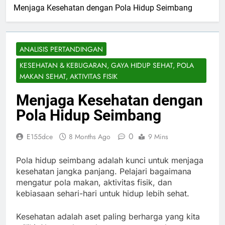
Menjaga Kesehatan dengan Pola Hidup Seimbang
ANALISIS PERTANDINGAN
KESEHATAN & KEBUGARAN, GAYA HIDUP SEHAT, POLA
MAKAN SEHAT, AKTIVITAS FISIK
Menjaga Kesehatan dengan
Pola Hidup Seimbang
0
E155dce
8 Months Ago
9 Mins
Pola hidup seimbang adalah kunci untuk menjaga
kesehatan jangka panjang. Pelajari bagaimana
mengatur pola makan, aktivitas fisik, dan
kebiasaan sehari-hari untuk hidup lebih sehat.
Kesehatan adalah aset paling berharga yang kita