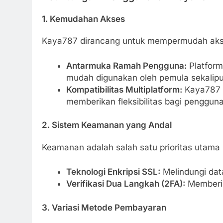
1. Kemudahan Akses
Kaya787 dirancang untuk mempermudah akses
Antarmuka Ramah Pengguna:
Platform
mudah digunakan oleh pemula sekalipu
Kompatibilitas Multiplatform:
Kaya787 d
memberikan fleksibilitas bagi penggun
2. Sistem Keamanan yang Andal
Keamanan adalah salah satu prioritas utama
Teknologi Enkripsi SSL:
Melindungi dat
Verifikasi Dua Langkah (2FA):
Memberik
3. Variasi Metode Pembayaran