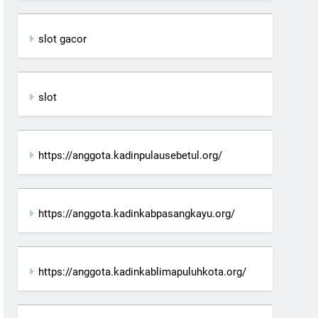
slot gacor
slot
https://anggota.kadinpulausebetul.org/
https://anggota.kadinkabpasangkayu.org/
https://anggota.kadinkablimapuluhkota.org/