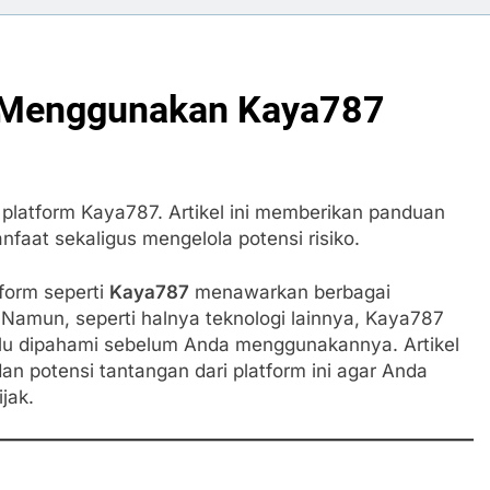
o Menggunakan Kaya787
latform Kaya787. Artikel ini memberikan panduan
aat sekaligus mengelola potensi risiko.
tform seperti
Kaya787
menawarkan berbagai
amun, seperti halnya teknologi lainnya, Kaya787
erlu dipahami sebelum Anda menggunakannya. Artikel
dan potensi tantangan dari platform ini agar Anda
jak.