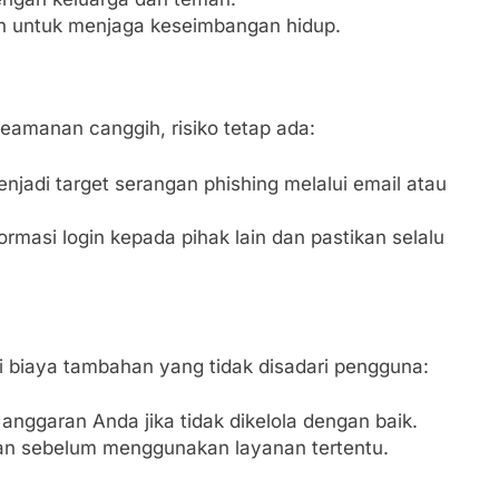
 untuk menjaga keseimbangan hidup.
amanan canggih, risiko tetap ada:
jadi target serangan phishing melalui email atau
masi login kepada pihak lain dan pastikan selalu
i biaya tambahan yang tidak disadari pengguna:
nggaran Anda jika tidak dikelola dengan baik.
an sebelum menggunakan layanan tertentu.