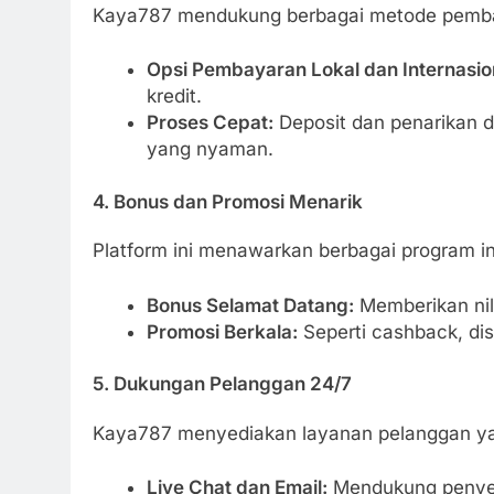
Kaya787 mendukung berbagai metode pemb
Opsi Pembayaran Lokal dan Internasio
kredit.
Proses Cepat:
Deposit dan penarikan d
yang nyaman.
4. Bonus dan Promosi Menarik
Platform ini menawarkan berbagai program 
Bonus Selamat Datang:
Memberikan nil
Promosi Berkala:
Seperti cashback, dis
5. Dukungan Pelanggan 24/7
Kaya787 menyediakan layanan pelanggan ya
Live Chat dan Email:
Mendukung penyel