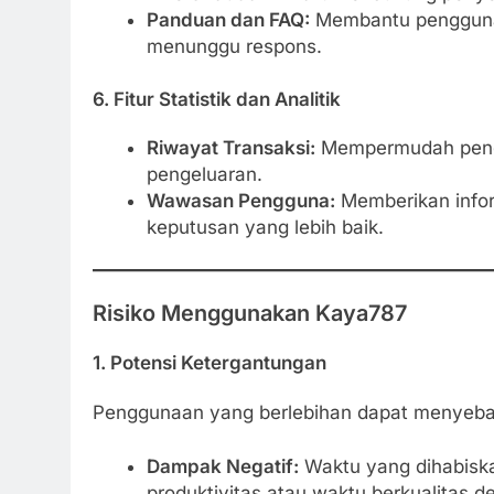
Panduan dan FAQ:
Membantu pengguna
menunggu respons.
6. Fitur Statistik dan Analitik
Riwayat Transaksi:
Mempermudah pengg
pengeluaran.
Wawasan Pengguna:
Memberikan infor
keputusan yang lebih baik.
Risiko Menggunakan Kaya787
1. Potensi Ketergantungan
Penggunaan yang berlebihan dapat menyeba
Dampak Negatif:
Waktu yang dihabiskan
produktivitas atau waktu berkualitas 