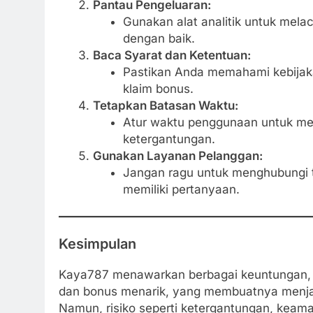
Pantau Pengeluaran:
Gunakan alat analitik untuk mel
dengan baik.
Baca Syarat dan Ketentuan:
Pastikan Anda memahami kebijak
klaim bonus.
Tetapkan Batasan Waktu:
Atur waktu penggunaan untuk me
ketergantungan.
Gunakan Layanan Pelanggan:
Jangan ragu untuk menghubungi 
memiliki pertanyaan.
Kesimpulan
Kaya787 menawarkan berbagai keuntungan, 
dan bonus menarik, yang membuatnya menjadi 
Namun, risiko seperti ketergantungan, keama