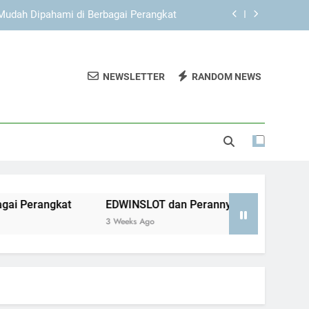
udah Dipahami di Berbagai Perangkat
m Mendukung Aktivitas Digital Harian
m Mendukung Aktivitas Digital Harian
NEWSLETTER
RANDOM NEWS
g Lebih Ringkas, Terarah, dan Efisien
a Yang Inovatif. Untuk Masa Depan Yang Berkelanjutan.
udah Dipahami di Berbagai Perangkat
m Mendukung Aktivitas Digital Harian
m Mendukung Aktivitas Digital Harian
ngkat
EDWINSLOT dan Perannya dalam Mendukung Aktivi
3 Weeks Ago