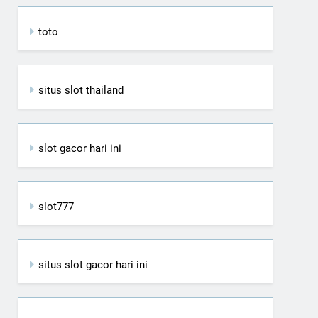
toto
situs slot thailand
slot gacor hari ini
slot777
situs slot gacor hari ini