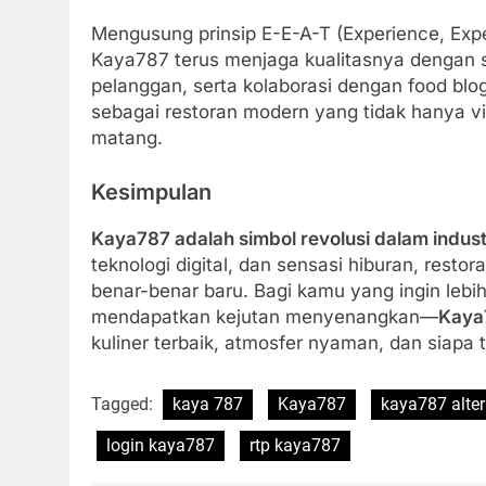
Mengusung prinsip E-E-A-T (Experience, Exper
Kaya787 terus menjaga kualitasnya dengan sta
pelanggan, serta kolaborasi dengan food blo
sebagai restoran modern yang tidak hanya vir
matang.
Kesimpulan
Kaya787 adalah simbol revolusi dalam indust
teknologi digital, dan sensasi hiburan, res
benar-benar baru. Bagi kamu yang ingin leb
mendapatkan kejutan menyenangkan—
Kaya7
kuliner terbaik, atmosfer nyaman, dan siapa 
Tagged:
kaya 787
Kaya787
kaya787 alter
login kaya787
rtp kaya787