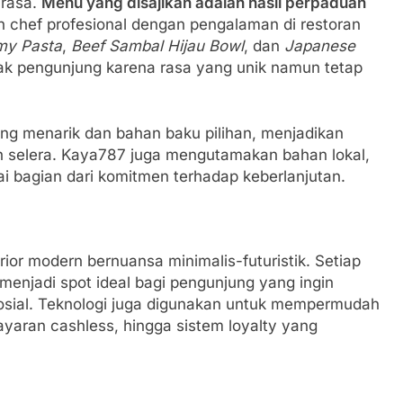
 rasa.
Menu yang disajikan adalah hasil perpaduan
leh chef profesional dengan pengalaman di restoran
my Pasta
,
Beef Sambal Hijau Bowl
, dan
Japanese
ak pengunjung karena rasa yang unik namun tetap
ang menarik dan bahan baku pilihan, menjadikan
 selera. Kaya787 juga mengutamakan bahan lokal,
i bagian dari komitmen terhadap keberlanjutan.
rior modern bernuansa minimalis-futuristik. Setiap
menjadi spot ideal bagi pengunjung yang ingin
sial. Teknologi juga digunakan untuk mempermudah
ayaran cashless, hingga sistem loyalty yang