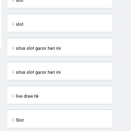
slot
slot
situs slot gacor hari ini
situs slot gacor hari ini
live draw hk
Slot