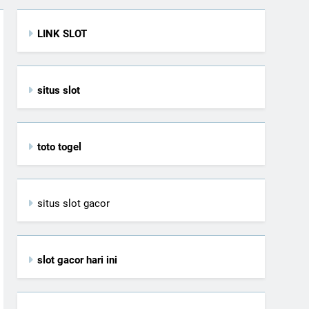
LINK SLOT
situs slot
toto togel
situs slot gacor
slot gacor hari ini