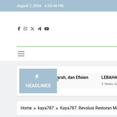
Skip
August 7, 2026
6:20:49 PM
to
content
Jag
Jaguar Re
g Lebih Ringkas, Terarah, dan Efisien
LEBAH4D dengan 
2 Weeks Ago
HEADLINES
Home
kaya787
Kaya787: Revolusi Restoran M