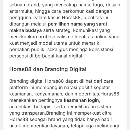
sebuah brand, yang mencakup nama, logo, desain
antarmuka, hingga cara berkomunikasi dengan
pengguna.Dalam kasus Horas88, identitas ini
dibangun melalui
pemilihan nama yang sarat
makna budaya
serta strategi komunikasi yang
menekankan profesionalisme.Identitas online yang
kuat menjadi modal utama untuk menarik
perhatian publik, sekaligus menjaga konsistensi
persepsi di berbagai kanal digital.
Horas88 dan Branding Digital
Branding digital Horas88 dapat dilihat dari cara
platform ini membangun narasi positif seputar
keamanan, kenyamanan, dan modernitas.Horas88
menekankan pentingnya
keamanan login
,
autentikasi berlapis, serta pemeliharaan sistem
yang transparan.Branding ini memperkuat citra
Horas88 sebagai brand yang tidak hanya hadir
untuk memberikan layanan, tetapi juga melindungi