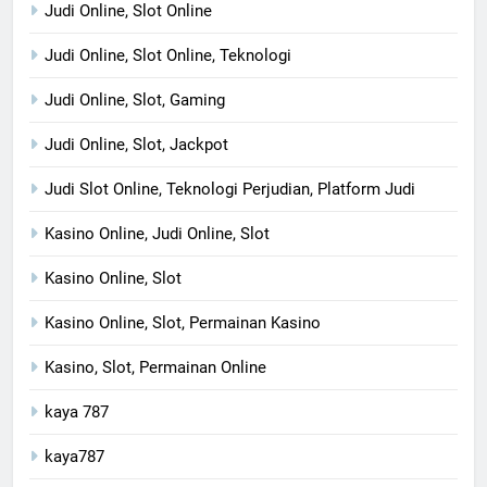
Judi Online, Slot Online
Judi Online, Slot Online, Teknologi
Judi Online, Slot, Gaming
Judi Online, Slot, Jackpot
Judi Slot Online, Teknologi Perjudian, Platform Judi
Kasino Online, Judi Online, Slot
Kasino Online, Slot
Kasino Online, Slot, Permainan Kasino
Kasino, Slot, Permainan Online
kaya 787
kaya787