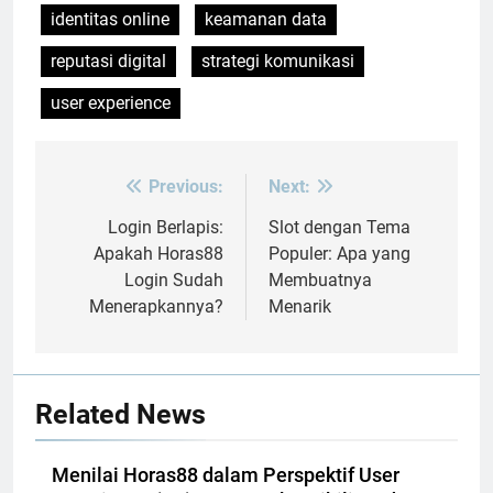
identitas online
keamanan data
reputasi digital
strategi komunikasi
user experience
Previous:
Next:
Post
navigation
Login Berlapis:
Slot dengan Tema
Apakah Horas88
Populer: Apa yang
Login Sudah
Membuatnya
Menerapkannya?
Menarik
Related News
Menilai Horas88 dalam Perspektif User