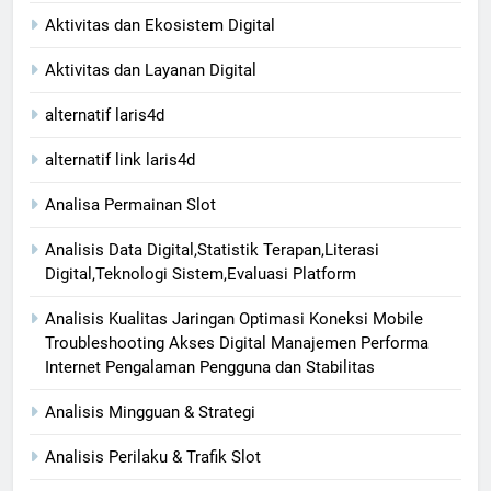
Aktivitas dan Ekosistem Digital
Aktivitas dan Layanan Digital
alternatif laris4d
alternatif link laris4d
Analisa Permainan Slot
Analisis Data Digital,Statistik Terapan,Literasi
Digital,Teknologi Sistem,Evaluasi Platform
Analisis Kualitas Jaringan Optimasi Koneksi Mobile
Troubleshooting Akses Digital Manajemen Performa
Internet Pengalaman Pengguna dan Stabilitas
Analisis Mingguan & Strategi
Analisis Perilaku & Trafik Slot