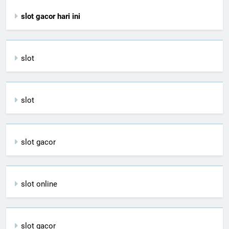
slot gacor hari ini
slot
slot
slot gacor
slot online
slot gacor