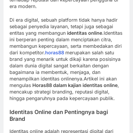
era modern.
Di era digital, sebuah platform tidak hanya hadir
sebagai penyedia layanan, tetapi juga sebagai
entitas yang membangun
identitas online
.Identitas
ini berperan penting dalam menciptakan citra,
membangun kepercayaan, serta membedakan diri
dari kompetitor.
horas88
merupakan salah satu
brand yang menarik untuk dikaji karena posisinya
dalam dunia digital sangat berkaitan dengan
bagaimana ia membentuk, menjaga, dan
menampilkan identitas onlinenya.Artikel ini akan
mengulas
Horas88 dalam kajian identitas online
,
mencakup strategi branding, reputasi digital,
hingga pengaruhnya pada kepercayaan publik.
Identitas Online dan Pentingnya bagi
Brand
Identitas online adalah representasi digital dari