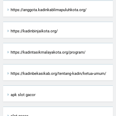
https://anggota.kadinkablimapuluhkota.org/
https://kadinbinjaikota.org/
https://kadintasikmalayakota.org/program/
https://kadinbekasikab.org/tentang-kadin/ketua-umum/
apk slot gacor
slot gacor