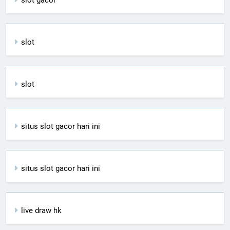
slot
slot
situs slot gacor hari ini
situs slot gacor hari ini
live draw hk