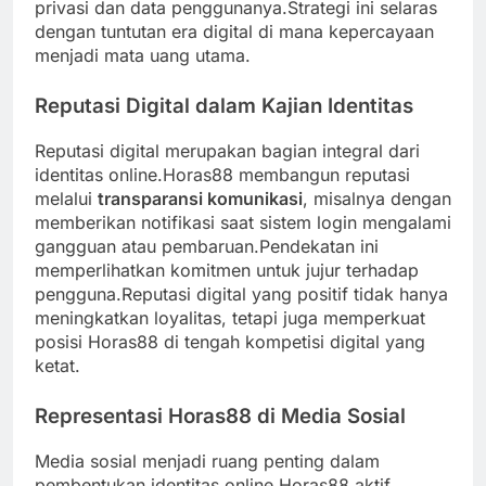
privasi dan data penggunanya.Strategi ini selaras
dengan tuntutan era digital di mana kepercayaan
menjadi mata uang utama.
Reputasi Digital dalam Kajian Identitas
Reputasi digital merupakan bagian integral dari
identitas online.Horas88 membangun reputasi
melalui
transparansi komunikasi
, misalnya dengan
memberikan notifikasi saat sistem login mengalami
gangguan atau pembaruan.Pendekatan ini
memperlihatkan komitmen untuk jujur terhadap
pengguna.Reputasi digital yang positif tidak hanya
meningkatkan loyalitas, tetapi juga memperkuat
posisi Horas88 di tengah kompetisi digital yang
ketat.
Representasi Horas88 di Media Sosial
Media sosial menjadi ruang penting dalam
pembentukan identitas online.Horas88 aktif