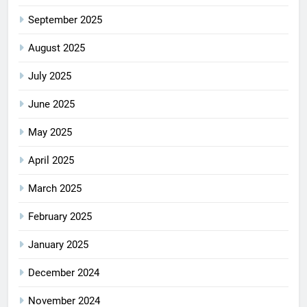
September 2025
August 2025
July 2025
June 2025
May 2025
April 2025
March 2025
February 2025
January 2025
December 2024
November 2024