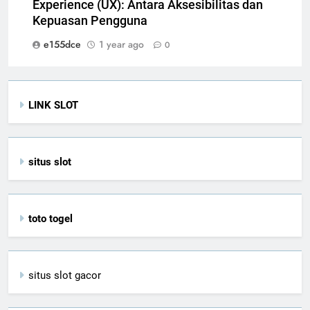
Experience (UX): Antara Aksesibilitas dan
Kepuasan Pengguna
e155dce
1 year ago
0
LINK SLOT
situs slot
toto togel
situs slot gacor