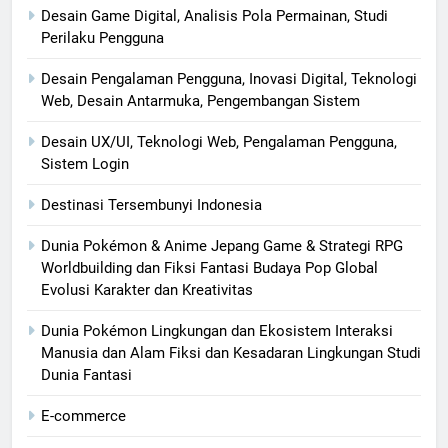
Desain Game Digital, Analisis Pola Permainan, Studi
Perilaku Pengguna
Desain Pengalaman Pengguna, Inovasi Digital, Teknologi
Web, Desain Antarmuka, Pengembangan Sistem
Desain UX/UI, Teknologi Web, Pengalaman Pengguna,
Sistem Login
Destinasi Tersembunyi Indonesia
Dunia Pokémon & Anime Jepang Game & Strategi RPG
Worldbuilding dan Fiksi Fantasi Budaya Pop Global
Evolusi Karakter dan Kreativitas
Dunia Pokémon Lingkungan dan Ekosistem Interaksi
Manusia dan Alam Fiksi dan Kesadaran Lingkungan Studi
Dunia Fantasi
E-commerce