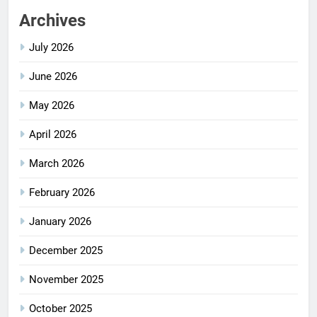
Archives
July 2026
June 2026
May 2026
April 2026
March 2026
February 2026
January 2026
December 2025
November 2025
October 2025