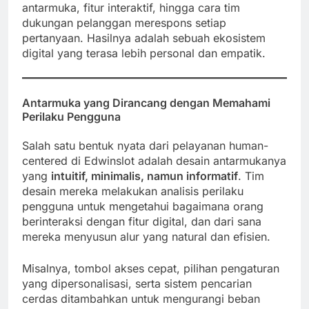
antarmuka, fitur interaktif, hingga cara tim
dukungan pelanggan merespons setiap
pertanyaan. Hasilnya adalah sebuah ekosistem
digital yang terasa lebih personal dan empatik.
Antarmuka yang Dirancang dengan Memahami
Perilaku Pengguna
Salah satu bentuk nyata dari pelayanan human-
centered di Edwinslot adalah desain antarmukanya
yang
intuitif, minimalis, namun informatif
. Tim
desain mereka melakukan analisis perilaku
pengguna untuk mengetahui bagaimana orang
berinteraksi dengan fitur digital, dan dari sana
mereka menyusun alur yang natural dan efisien.
Misalnya, tombol akses cepat, pilihan pengaturan
yang dipersonalisasi, serta sistem pencarian
cerdas ditambahkan untuk mengurangi beban