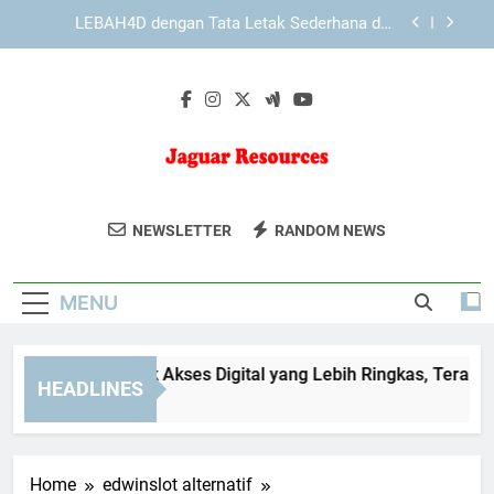
Skip
EDWINSLOT dan Perannya dalam Mendukung
to
Aktivitas Digital Harian
content
LEBAH4D dan Perannya dalam Mendukung
Aktivitas Digital Harian
EDWINSLOT untuk Akses Digital yang Lebih
Ringkas, Terarah, dan Efisien
LEBAH4D dengan Tata Letak Sederhana dan
Mudah Dipahami di Berbagai Perangkat
Jaguar
Jaguar Resources Menyediakan Solusi
EDWINSLOT dan Perannya dalam Mendukung
NEWSLETTER
RANDOM NEWS
Aktivitas Digital Harian
Resources
Konsultasi Energi Dan Sumber Daya
LEBAH4D dan Perannya dalam Mendukung
Yang Inovatif. Untuk Masa Depan Yang
Aktivitas Digital Harian
MENU
Berkelanjutan.
WINSLOT untuk Akses Digital yang Lebih Ringkas, Terarah, dan
HEADLINES
Weeks Ago
Home
edwinslot alternatif