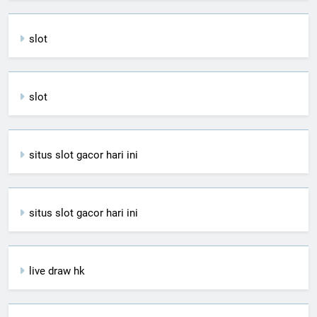
slot
slot
situs slot gacor hari ini
situs slot gacor hari ini
live draw hk