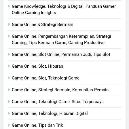
Game Knowledge, Teknologi & Digital, Panduan Gamer,
Online Gaming Insights
Game Online & Strategi Bermain
Game Online, Pengembangan Keterampilan, Strategi
Gaming, Tips Bermain Game, Gaming Productive
Game Online, Slot Online, Permainan Judi, Tips Slot
Game Online, Slot, Hiburan
Game Online, Slot, Teknologi Game
Game Online, Strategi Bermain, Komunitas Pemain
Game Online, Teknologi Game, Situs Terpercaya
Game Online, Teknologi, Hiburan Digital
Game Online, Tips dan Trik