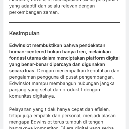
yang adaptif dan selalu relevan dengan
perkembangan zaman.
Kesimpulan
Edwinslot membuktikan bahwa pendekatan
human-centered bukan hanya tren, melainkan
fondasi utama dalam menciptakan platform digital
yang benar-benar dipercaya dan digunakan
secara luas.
Dengan menempatkan kebutuhan dan
pengalaman pengguna di pusat pengembangan,
Edwinslot mampu membangun hubungan jangka
panjang yang sehat dan produktif dengan
komunitas digitalnya.
Pelayanan yang tidak hanya cepat dan efisien,
tetapi juga empatik dan personal, menjadi alasan
mengapa Edwinslot terus tumbuh di tengah
banyaknya kompetitor. Di era digital yang serba