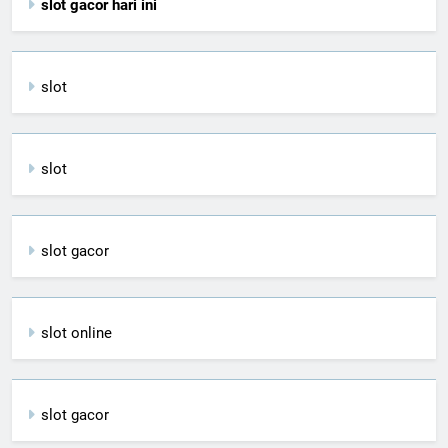
slot gacor hari ini
slot
slot
slot gacor
slot online
slot gacor