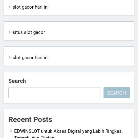
slot gacor hari ini
situs slot gacor
slot gacor hari ini
Search
SEARCH
Recent Posts
EDWINSLOT untuk Akses Digital yang Lebih Ringkas,