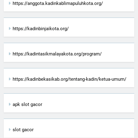
https://anggota.kadinkablimapuluhkota.org/
https://kadinbinjaikota.org/
https://kadintasikmalayakota.org/program/
https://kadinbekasikab.org/tentang-kadin/ketua-umum/
apk slot gacor
slot gacor