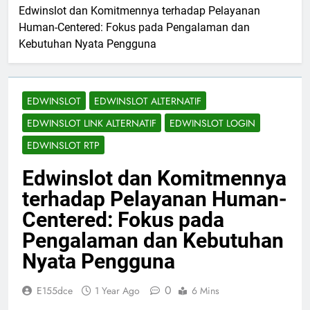
Edwinslot dan Komitmennya terhadap Pelayanan
Human-Centered: Fokus pada Pengalaman dan
Kebutuhan Nyata Pengguna
EDWINSLOT
EDWINSLOT ALTERNATIF
EDWINSLOT LINK ALTERNATIF
EDWINSLOT LOGIN
EDWINSLOT RTP
Edwinslot dan Komitmennya
terhadap Pelayanan Human-
Centered: Fokus pada
Pengalaman dan Kebutuhan
Nyata Pengguna
0
E155dce
1 Year Ago
6 Mins