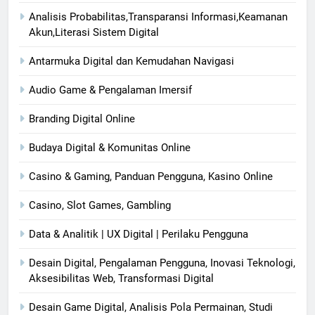
Analisis Probabilitas,Transparansi Informasi,Keamanan
Akun,Literasi Sistem Digital
Antarmuka Digital dan Kemudahan Navigasi
Audio Game & Pengalaman Imersif
Branding Digital Online
Budaya Digital & Komunitas Online
Casino & Gaming, Panduan Pengguna, Kasino Online
Casino, Slot Games, Gambling
Data & Analitik | UX Digital | Perilaku Pengguna
Desain Digital, Pengalaman Pengguna, Inovasi Teknologi,
Aksesibilitas Web, Transformasi Digital
Desain Game Digital, Analisis Pola Permainan, Studi