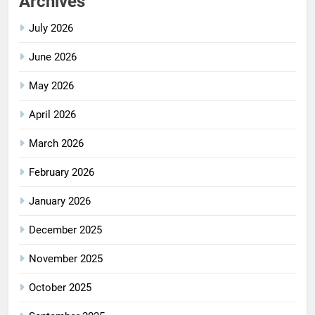
Archives
July 2026
June 2026
May 2026
April 2026
March 2026
February 2026
January 2026
December 2025
November 2025
October 2025