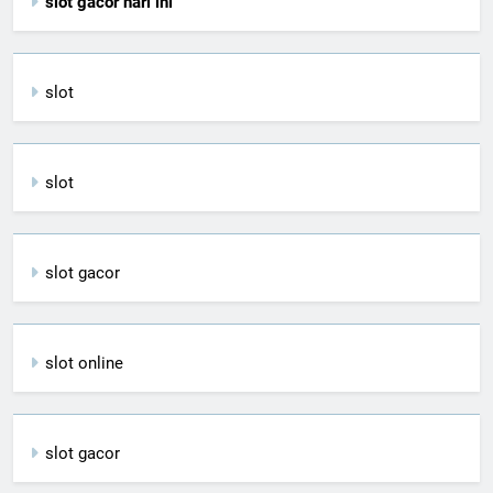
slot gacor hari ini
slot
slot
slot gacor
slot online
slot gacor