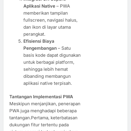
Aplikasi Native
– PWA
memberikan tampilan
fullscreen, navigasi halus,
dan ikon di layar utama
perangkat.
Efisiensi Biaya
Pengembangan
– Satu
basis kode dapat digunakan
untuk berbagai platform,
sehingga lebih hemat
dibanding membangun
aplikasi native terpisah.
Tantangan Implementasi PWA
Meskipun menjanjikan, penerapan
PWA juga menghadapi beberapa
tantangan.Pertama, keterbatasan
dukungan fitur tertentu pada