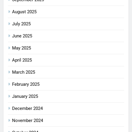
August 2025
July 2025
June 2025
May 2025
April 2025
March 2025
February 2025
January 2025
December 2024
November 2024