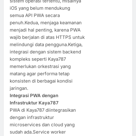
sistem operasi tertentu, misalnya
iOS yang belum mendukung
semua API PWA secara
penuh.Kedua, menjaga keamanan
menjadi hal penting, karena PWA
wajib berjalan di atas HTTPS untuk
melindungi data pengguna.Ketiga,
integrasi dengan sistem backend
kompleks seperti Kaya787
memerlukan orkestrasi yang
matang agar performa tetap
konsisten di berbagai kondisi
jaringan.
Integrasi PWA dengan
Infrastruktur Kaya787
PWA di Kaya787 diintegrasikan
dengan infrastruktur
microservices dan cloud yang
sudah ada.Service worker