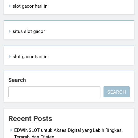
slot gacor hari ini
situs slot gacor
slot gacor hari ini
Search
SEARCH
Recent Posts
EDWINSLOT untuk Akses Digital yang Lebih Ringkas,
Terarah, dan Efisien