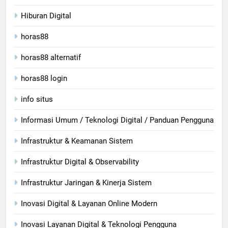
Hiburan Digital
horas88
horas88 alternatif
horas88 login
info situs
Informasi Umum / Teknologi Digital / Panduan Pengguna
Infrastruktur & Keamanan Sistem
Infrastruktur Digital & Observability
Infrastruktur Jaringan & Kinerja Sistem
Inovasi Digital & Layanan Online Modern
Inovasi Layanan Digital & Teknologi Pengguna