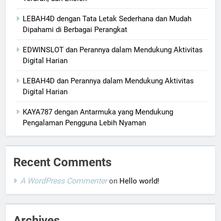
LEBAH4D dengan Tata Letak Sederhana dan Mudah
Dipahami di Berbagai Perangkat
EDWINSLOT dan Perannya dalam Mendukung Aktivitas
Digital Harian
LEBAH4D dan Perannya dalam Mendukung Aktivitas
Digital Harian
KAYA787 dengan Antarmuka yang Mendukung
Pengalaman Pengguna Lebih Nyaman
Recent Comments
A WordPress Commenter
on
Hello world!
Archives