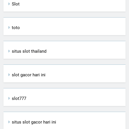
Slot
toto
situs slot thailand
slot gacor hari ini
slot777
situs slot gacor hari ini