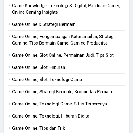
Game Knowledge, Teknologi & Digital, Panduan Gamer,
Online Gaming Insights
Game Online & Strategi Bermain
Game Online, Pengembangan Keterampilan, Strategi
Gaming, Tips Bermain Game, Gaming Productive
Game Online, Slot Online, Permainan Judi, Tips Slot
Game Online, Slot, Hiburan
Game Online, Slot, Teknologi Game
Game Online, Strategi Bermain, Komunitas Pemain
Game Online, Teknologi Game, Situs Terpercaya
Game Online, Teknologi, Hiburan Digital
Game Online, Tips dan Trik