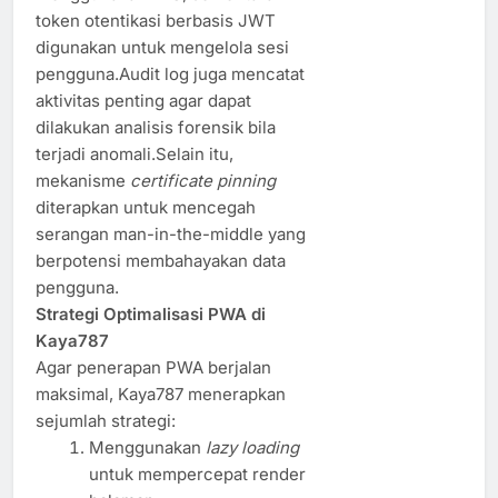
token otentikasi berbasis JWT
digunakan untuk mengelola sesi
pengguna.Audit log juga mencatat
aktivitas penting agar dapat
dilakukan analisis forensik bila
terjadi anomali.Selain itu,
mekanisme
certificate pinning
diterapkan untuk mencegah
serangan man-in-the-middle yang
berpotensi membahayakan data
pengguna.
Strategi Optimalisasi PWA di
Kaya787
Agar penerapan PWA berjalan
maksimal, Kaya787 menerapkan
sejumlah strategi:
Menggunakan
lazy loading
untuk mempercepat render