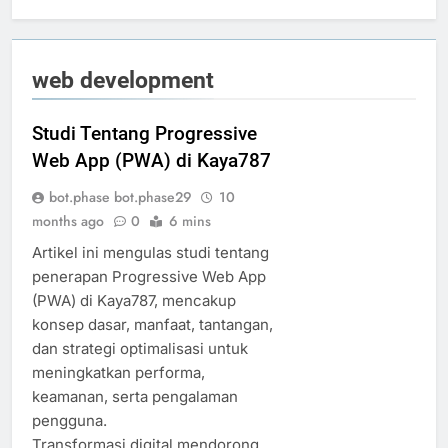
web development
Studi Tentang Progressive
Web App (PWA) di Kaya787
bot.phase bot.phase29
10
months ago
0
6 mins
Artikel ini mengulas studi tentang
penerapan Progressive Web App
(PWA) di Kaya787, mencakup
konsep dasar, manfaat, tantangan,
dan strategi optimalisasi untuk
meningkatkan performa,
keamanan, serta pengalaman
pengguna.
Transformasi digital mendorong