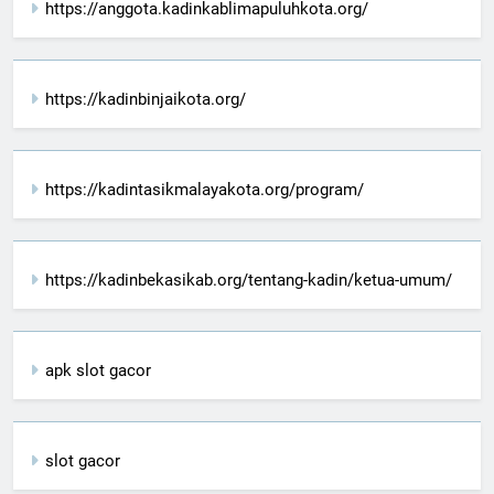
https://anggota.kadinkablimapuluhkota.org/
https://kadinbinjaikota.org/
https://kadintasikmalayakota.org/program/
https://kadinbekasikab.org/tentang-kadin/ketua-umum/
apk slot gacor
slot gacor