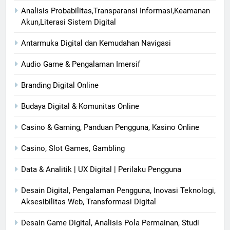
Analisis Probabilitas,Transparansi Informasi,Keamanan
Akun,Literasi Sistem Digital
Antarmuka Digital dan Kemudahan Navigasi
Audio Game & Pengalaman Imersif
Branding Digital Online
Budaya Digital & Komunitas Online
Casino & Gaming, Panduan Pengguna, Kasino Online
Casino, Slot Games, Gambling
Data & Analitik | UX Digital | Perilaku Pengguna
Desain Digital, Pengalaman Pengguna, Inovasi Teknologi,
Aksesibilitas Web, Transformasi Digital
Desain Game Digital, Analisis Pola Permainan, Studi