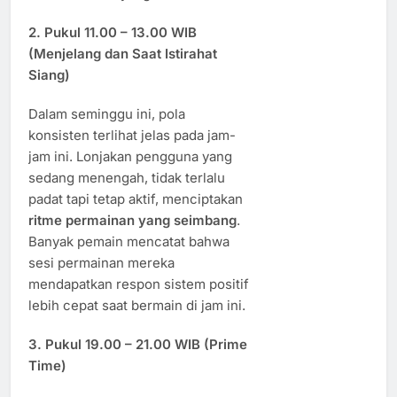
2.
Pukul 11.00 – 13.00 WIB
(Menjelang dan Saat Istirahat
Siang)
Dalam seminggu ini, pola
konsisten terlihat jelas pada jam-
jam ini. Lonjakan pengguna yang
sedang menengah, tidak terlalu
padat tapi tetap aktif, menciptakan
ritme permainan yang seimbang
.
Banyak pemain mencatat bahwa
sesi permainan mereka
mendapatkan respon sistem positif
lebih cepat saat bermain di jam ini.
3.
Pukul 19.00 – 21.00 WIB (Prime
Time)