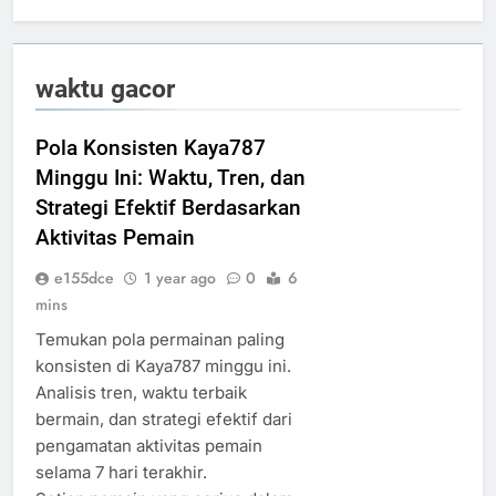
waktu gacor
Pola Konsisten Kaya787
Minggu Ini: Waktu, Tren, dan
Strategi Efektif Berdasarkan
Aktivitas Pemain
e155dce
1 year ago
0
6
mins
Temukan pola permainan paling
konsisten di Kaya787 minggu ini.
Analisis tren, waktu terbaik
bermain, dan strategi efektif dari
pengamatan aktivitas pemain
selama 7 hari terakhir.