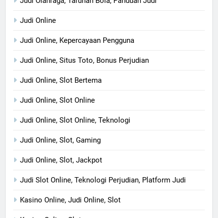
Judi Olahraga, Taruhan Bola, Panduan Judi
Judi Online
Judi Online, Kepercayaan Pengguna
Judi Online, Situs Toto, Bonus Perjudian
Judi Online, Slot Bertema
Judi Online, Slot Online
Judi Online, Slot Online, Teknologi
Judi Online, Slot, Gaming
Judi Online, Slot, Jackpot
Judi Slot Online, Teknologi Perjudian, Platform Judi
Kasino Online, Judi Online, Slot