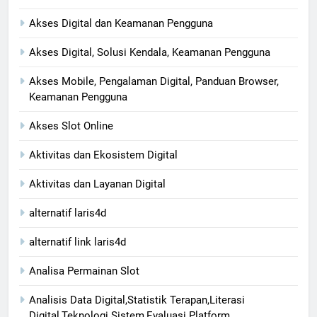
Akses Digital dan Keamanan Pengguna
Akses Digital, Solusi Kendala, Keamanan Pengguna
Akses Mobile, Pengalaman Digital, Panduan Browser,
Keamanan Pengguna
Akses Slot Online
Aktivitas dan Ekosistem Digital
Aktivitas dan Layanan Digital
alternatif laris4d
alternatif link laris4d
Analisa Permainan Slot
Analisis Data Digital,Statistik Terapan,Literasi
Digital,Teknologi Sistem,Evaluasi Platform