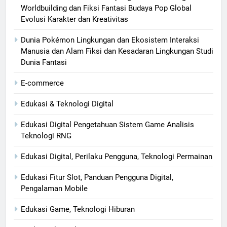
Worldbuilding dan Fiksi Fantasi Budaya Pop Global
Evolusi Karakter dan Kreativitas
Dunia Pokémon Lingkungan dan Ekosistem Interaksi
Manusia dan Alam Fiksi dan Kesadaran Lingkungan Studi
Dunia Fantasi
E-commerce
Edukasi & Teknologi Digital
Edukasi Digital Pengetahuan Sistem Game Analisis
Teknologi RNG
Edukasi Digital, Perilaku Pengguna, Teknologi Permainan
Edukasi Fitur Slot, Panduan Pengguna Digital,
Pengalaman Mobile
Edukasi Game, Teknologi Hiburan