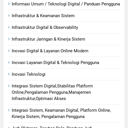
Informasi Umum / Teknologi Digital / Panduan Pengguna
Infrastruktur & Keamanan Sistem
Infrastruktur Digital & Observability
Infrastruktur Jaringan & Kinerja Sistem
Inovasi Digital & Layanan Online Modern
Inovasi Layanan Digital & Teknologi Pengguna
Inovasi Teknologi
Integrasi Sistem Digital,Stabilitas Platform
Online,Pengalaman Pengguna,Manajemen
Infrastruktur,Optimasi Akses
Integrasi Sistem, Keamanan Digital, Platform Online,
Kinerja Sistem, Pengalaman Pengguna