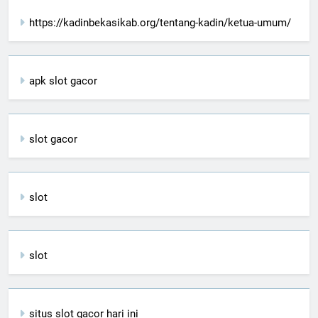
https://kadinbekasikab.org/tentang-kadin/ketua-umum/
apk slot gacor
slot gacor
slot
slot
situs slot gacor hari ini