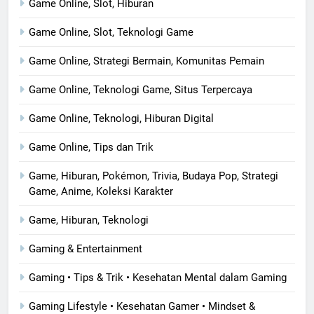
Game Online, Slot, Hiburan
Game Online, Slot, Teknologi Game
Game Online, Strategi Bermain, Komunitas Pemain
Game Online, Teknologi Game, Situs Terpercaya
Game Online, Teknologi, Hiburan Digital
Game Online, Tips dan Trik
Game, Hiburan, Pokémon, Trivia, Budaya Pop, Strategi
Game, Anime, Koleksi Karakter
Game, Hiburan, Teknologi
Gaming & Entertainment
Gaming • Tips & Trik • Kesehatan Mental dalam Gaming
Gaming Lifestyle • Kesehatan Gamer • Mindset &