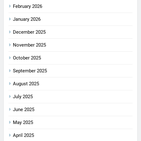
February 2026
January 2026
December 2025
November 2025
October 2025
September 2025
August 2025
July 2025
June 2025
May 2025
April 2025