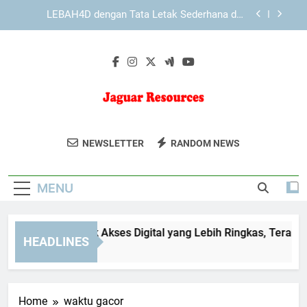
Skip
EDWINSLOT dan Perannya dalam Mendukung
to
Aktivitas Digital Harian
content
LEBAH4D dan Perannya dalam Mendukung
Aktivitas Digital Harian
EDWINSLOT untuk Akses Digital yang Lebih
Ringkas, Terarah, dan Efisien
LEBAH4D dengan Tata Letak Sederhana dan
Mudah Dipahami di Berbagai Perangkat
Jaguar
Jaguar Resources Menyediakan Solusi
EDWINSLOT dan Perannya dalam Mendukung
NEWSLETTER
RANDOM NEWS
Aktivitas Digital Harian
Resources
Konsultasi Energi Dan Sumber Daya
LEBAH4D dan Perannya dalam Mendukung
Yang Inovatif. Untuk Masa Depan Yang
Aktivitas Digital Harian
MENU
Berkelanjutan.
WINSLOT untuk Akses Digital yang Lebih Ringkas, Terarah, dan
HEADLINES
Weeks Ago
Home
waktu gacor