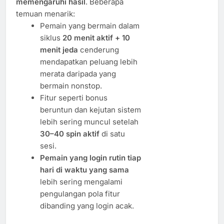
memengaruhi hasil
. Beberapa
temuan menarik:
Pemain yang bermain dalam
siklus
20 menit aktif + 10
menit jeda
cenderung
mendapatkan peluang lebih
merata daripada yang
bermain nonstop.
Fitur seperti bonus
beruntun dan kejutan sistem
lebih sering muncul setelah
30–40 spin aktif
di satu
sesi.
Pemain yang login rutin tiap
hari di waktu yang sama
lebih sering mengalami
pengulangan pola fitur
dibanding yang login acak.