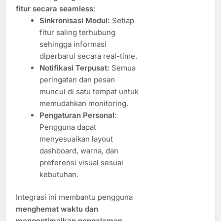
fitur secara seamless
:
Sinkronisasi Modul:
Setiap
fitur saling terhubung
sehingga informasi
diperbarui secara real-time.
Notifikasi Terpusat:
Semua
peringatan dan pesan
muncul di satu tempat untuk
memudahkan monitoring.
Pengaturan Personal:
Pengguna dapat
menyesuaikan layout
dashboard, warna, dan
preferensi visual sesuai
kebutuhan.
Integrasi ini membantu pengguna
menghemat waktu dan
mengoptimalkan pengalaman