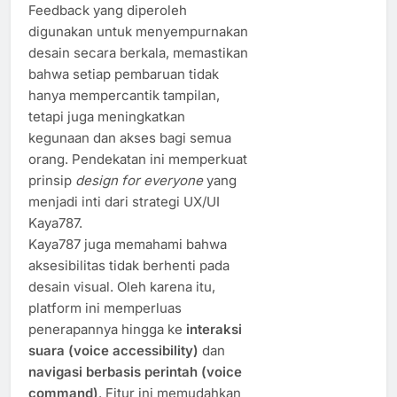
Feedback yang diperoleh
digunakan untuk menyempurnakan
desain secara berkala, memastikan
bahwa setiap pembaruan tidak
hanya mempercantik tampilan,
tetapi juga meningkatkan
kegunaan dan akses bagi semua
orang. Pendekatan ini memperkuat
prinsip
design for everyone
yang
menjadi inti dari strategi UX/UI
Kaya787.
Kaya787 juga memahami bahwa
aksesibilitas tidak berhenti pada
desain visual. Oleh karena itu,
platform ini memperluas
penerapannya hingga ke
interaksi
suara (voice accessibility)
dan
navigasi berbasis perintah (voice
command)
. Fitur ini memudahkan