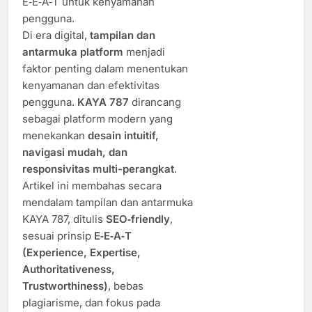
E‑E‑A‑T untuk kenyamanan
pengguna.
Di era digital,
tampilan dan
antarmuka platform
menjadi
faktor penting dalam menentukan
kenyamanan dan efektivitas
pengguna.
KAYA 787
dirancang
sebagai platform modern yang
menekankan
desain intuitif,
navigasi mudah, dan
responsivitas multi-perangkat
.
Artikel ini membahas secara
mendalam tampilan dan antarmuka
KAYA 787, ditulis
SEO‑friendly
,
sesuai prinsip
E‑E‑A‑T
(Experience, Expertise,
Authoritativeness,
Trustworthiness)
, bebas
plagiarisme, dan fokus pada