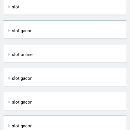
slot
slot gacor
slot online
slot gacor
slot gacor
slot gacor