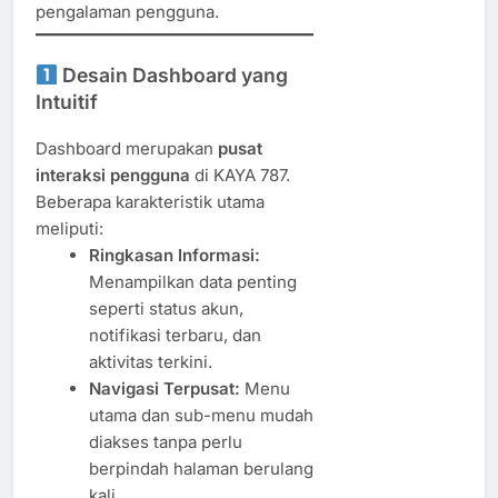
pengalaman pengguna.
Desain Dashboard yang
Intuitif
Dashboard merupakan
pusat
interaksi pengguna
di KAYA 787.
Beberapa karakteristik utama
meliputi:
Ringkasan Informasi:
Menampilkan data penting
seperti status akun,
notifikasi terbaru, dan
aktivitas terkini.
Navigasi Terpusat:
Menu
utama dan sub-menu mudah
diakses tanpa perlu
berpindah halaman berulang
kali.