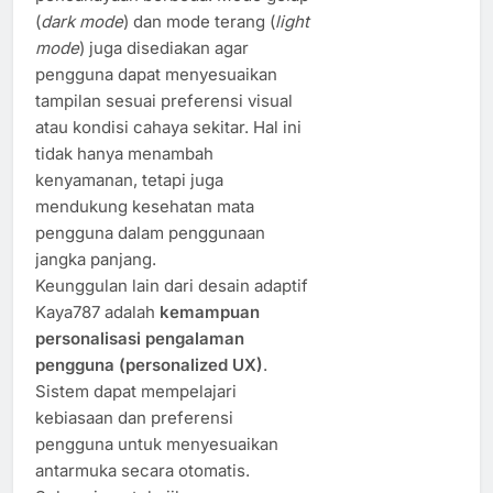
(
dark mode
) dan mode terang (
light
mode
) juga disediakan agar
pengguna dapat menyesuaikan
tampilan sesuai preferensi visual
atau kondisi cahaya sekitar. Hal ini
tidak hanya menambah
kenyamanan, tetapi juga
mendukung kesehatan mata
pengguna dalam penggunaan
jangka panjang.
Keunggulan lain dari desain adaptif
Kaya787 adalah
kemampuan
personalisasi pengalaman
pengguna (personalized UX)
.
Sistem dapat mempelajari
kebiasaan dan preferensi
pengguna untuk menyesuaikan
antarmuka secara otomatis.