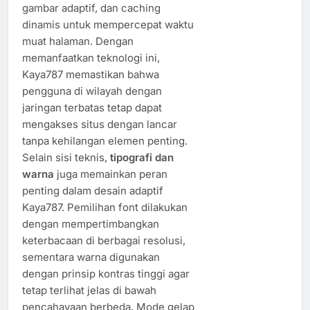
gambar adaptif, dan caching
dinamis untuk mempercepat waktu
muat halaman. Dengan
memanfaatkan teknologi ini,
Kaya787 memastikan bahwa
pengguna di wilayah dengan
jaringan terbatas tetap dapat
mengakses situs dengan lancar
tanpa kehilangan elemen penting.
Selain sisi teknis,
tipografi dan
warna
juga memainkan peran
penting dalam desain adaptif
Kaya787. Pemilihan font dilakukan
dengan mempertimbangkan
keterbacaan di berbagai resolusi,
sementara warna digunakan
dengan prinsip kontras tinggi agar
tetap terlihat jelas di bawah
pencahayaan berbeda. Mode gelap