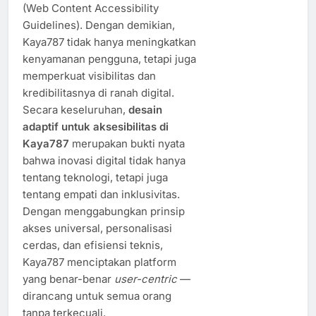
(Web Content Accessibility
Guidelines). Dengan demikian,
Kaya787 tidak hanya meningkatkan
kenyamanan pengguna, tetapi juga
memperkuat visibilitas dan
kredibilitasnya di ranah digital.
Secara keseluruhan,
desain
adaptif untuk aksesibilitas di
Kaya787
merupakan bukti nyata
bahwa inovasi digital tidak hanya
tentang teknologi, tetapi juga
tentang empati dan inklusivitas.
Dengan menggabungkan prinsip
akses universal, personalisasi
cerdas, dan efisiensi teknis,
Kaya787 menciptakan platform
yang benar-benar
user-centric
—
dirancang untuk semua orang
tanpa terkecuali.