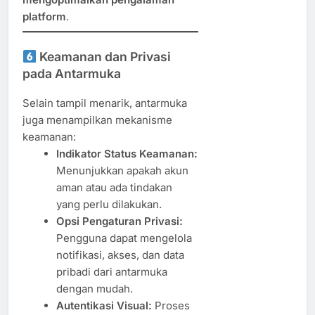
platform
.
Keamanan dan Privasi
pada Antarmuka
Selain tampil menarik, antarmuka
juga menampilkan mekanisme
keamanan:
Indikator Status Keamanan:
Menunjukkan apakah akun
aman atau ada tindakan
yang perlu dilakukan.
Opsi Pengaturan Privasi:
Pengguna dapat mengelola
notifikasi, akses, dan data
pribadi dari antarmuka
dengan mudah.
Autentikasi Visual:
Proses