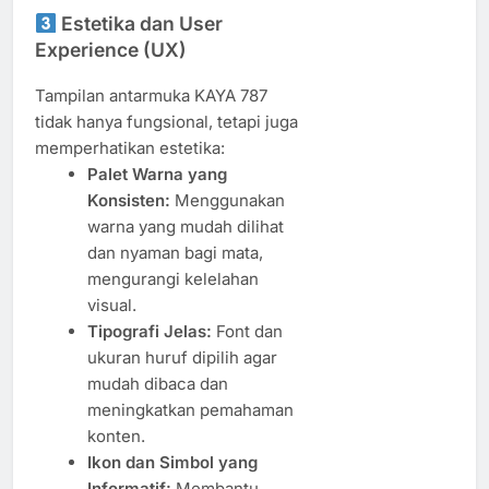
Estetika dan User
Experience (UX)
Tampilan antarmuka KAYA 787
tidak hanya fungsional, tetapi juga
memperhatikan estetika:
Palet Warna yang
Konsisten:
Menggunakan
warna yang mudah dilihat
dan nyaman bagi mata,
mengurangi kelelahan
visual.
Tipografi Jelas:
Font dan
ukuran huruf dipilih agar
mudah dibaca dan
meningkatkan pemahaman
konten.
Ikon dan Simbol yang
Informatif:
Membantu