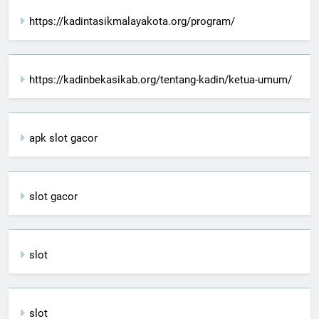
https://kadintasikmalayakota.org/program/
https://kadinbekasikab.org/tentang-kadin/ketua-umum/
apk slot gacor
slot gacor
slot
slot