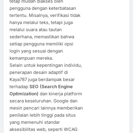
tetap mudah diakses oleh
pengguna dengan keterbatasan
tertentu. Misalnya, verifikasi tidak
hanya melalui teks, tetapi juga
melalui suara atau tautan
sederhana, memastikan bahwa
setiap pengguna memiliki opsi
login yang sesuai dengan
kemampuan mereka.
Selain untuk kepentingan individu,
penerapan desain adaptif di
Kaya787 juga berdampak besar
terhadap
SEO (Search Engine
Optimization)
dan kinerja platform
secara keseluruhan. Google dan
mesin pencari lainnya memberikan
penilaian lebih tinggi pada situs
yang memenuhi standar
aksesibilitas web, seperti WCAG