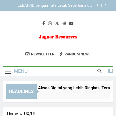
Skip
EDWINSLOT dan Perannya dalam Mendukung
to
Aktivitas Digital Harian
content
LEBAH4D dan Perannya dalam Mendukung
Aktivitas Digital Harian
EDWINSLOT untuk Akses Digital yang Lebih
Ringkas, Terarah, dan Efisien
LEBAH4D dengan Tata Letak Sederhana dan
Mudah Dipahami di Berbagai Perangkat
Jaguar
Jaguar Resources Menyediakan Solusi
EDWINSLOT dan Perannya dalam Mendukung
NEWSLETTER
RANDOM NEWS
Aktivitas Digital Harian
Resources
Konsultasi Energi Dan Sumber Daya
LEBAH4D dan Perannya dalam Mendukung
Yang Inovatif. Untuk Masa Depan Yang
Aktivitas Digital Harian
MENU
Berkelanjutan.
WINSLOT untuk Akses Digital yang Lebih Ringkas, Terarah, dan
HEADLINES
Week Ago
Home
UX/UI