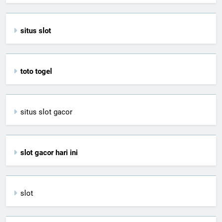
situs slot
toto togel
situs slot gacor
slot gacor hari ini
slot