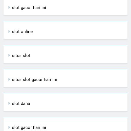
slot gacor hari ini
slot online
situs slot
situs slot gacor hari ini
slot dana
slot gacor hari ini