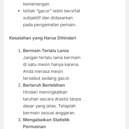
kemenangan.
Istilah “gacor” lebih bersifat
subjektif dan didasarkan
pada pengamatan pemain.
Kesalahan yang Harus Dihindari
Bermain Terlalu Lama
Jangan terlalu lama bermain
di satu mesin hanya karena
Anda merasa mesin
tersebut sedang gacor.
Bertaruh Berlebihan
Hindari meningkatkan
taruhan secara drastis tanpa
dasar yang jelas. Tetaplah
bermain sesuai anggaran.
Mengabaikan Statistik
Permainan