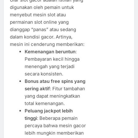
digunakan oleh pemain untuk
menyebut mesin slot atau
permainan slot online yang
dianggap “panas” atau sedang
dalam kondisi gacor. Artinya,
mesin ini cenderung memberikan:
Kemenangan beruntun
:
Pembayaran kecil hingga
menengah yang terjadi
secara konsisten.
Bonus atau free spins yang
sering aktif
: Fitur tambahan
yang dapat meningkatkan
total kemenangan.
Peluang jackpot lebih
tinggi
: Beberapa pemain
percaya bahwa mesin gacor
lebih mungkin memberikan