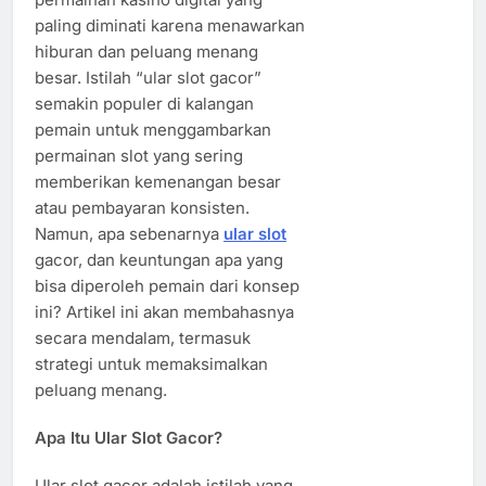
paling diminati karena menawarkan
hiburan dan peluang menang
besar. Istilah “ular slot gacor”
semakin populer di kalangan
pemain untuk menggambarkan
permainan slot yang sering
memberikan kemenangan besar
atau pembayaran konsisten.
Namun, apa sebenarnya
ular slot
gacor, dan keuntungan apa yang
bisa diperoleh pemain dari konsep
ini? Artikel ini akan membahasnya
secara mendalam, termasuk
strategi untuk memaksimalkan
peluang menang.
Apa Itu Ular Slot Gacor?
Ular slot gacor adalah istilah yang