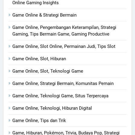
Online Gaming Insights
Game Online & Strategi Bermain
Game Online, Pengembangan Keterampilan, Strategi
Gaming, Tips Bermain Game, Gaming Productive
Game Online, Slot Online, Permainan Judi, Tips Slot
Game Online, Slot, Hiburan
Game Online, Slot, Teknologi Game
Game Online, Strategi Bermain, Komunitas Pemain
Game Online, Teknologi Game, Situs Terpercaya
Game Online, Teknologi, Hiburan Digital
Game Online, Tips dan Trik
Game, Hiburan, Pokémon, Trivia, Budaya Pop, Strategi