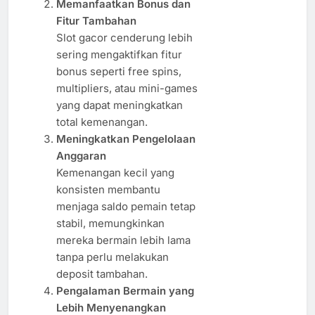
Memanfaatkan Bonus dan
Fitur Tambahan
Slot gacor cenderung lebih
sering mengaktifkan fitur
bonus seperti free spins,
multipliers, atau mini-games
yang dapat meningkatkan
total kemenangan.
Meningkatkan Pengelolaan
Anggaran
Kemenangan kecil yang
konsisten membantu
menjaga saldo pemain tetap
stabil, memungkinkan
mereka bermain lebih lama
tanpa perlu melakukan
deposit tambahan.
Pengalaman Bermain yang
Lebih Menyenangkan