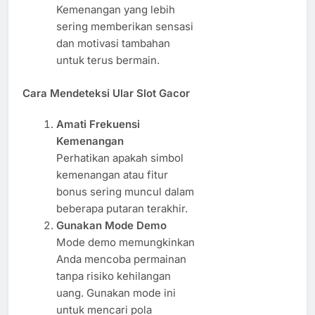
Kemenangan yang lebih
sering memberikan sensasi
dan motivasi tambahan
untuk terus bermain.
Cara Mendeteksi Ular Slot Gacor
Amati Frekuensi
Kemenangan
Perhatikan apakah simbol
kemenangan atau fitur
bonus sering muncul dalam
beberapa putaran terakhir.
Gunakan Mode Demo
Mode demo memungkinkan
Anda mencoba permainan
tanpa risiko kehilangan
uang. Gunakan mode ini
untuk mencari pola