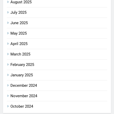
August 2025
July 2025
June 2025
May 2025
April 2025
March 2025
February 2025
January 2025
December 2024
November 2024
October 2024