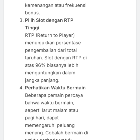
kemenangan atau frekuensi
bonus.
Pilih Slot dengan RTP
Tinggi
RTP (Return to Player)
menunjukkan persentase
pengembalian dari total
taruhan. Slot dengan RTP di
atas 96% biasanya lebih
menguntungkan dalam
jangka panjang.
Perhatikan Waktu Bermain
Beberapa pemain percaya
bahwa waktu bermain,
seperti larut malam atau
pagi hari, dapat
memengaruhi peluang
menang. Cobalah bermain di