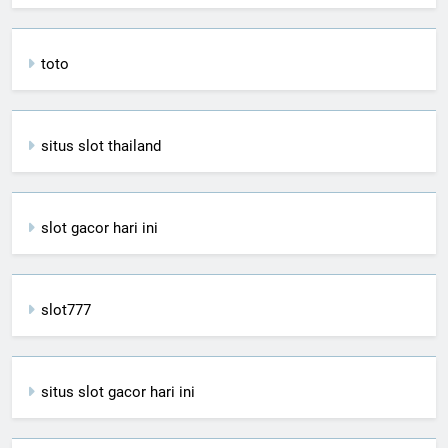
toto
situs slot thailand
slot gacor hari ini
slot777
situs slot gacor hari ini