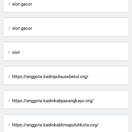
slot gacor
slot gacor
slot
https://anggota.kadinpulausebetul.org/
https://anggota.kadinkabpasangkayu.org/
https://anggota.kadinkablimapuluhkota.org/