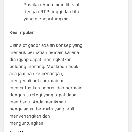
Pastikan Anda memilih slot
dengan RTP tinggi dan fitur
yang menguntungkan.
Kesimpulan
Ular slot gacor adalah konsep yang
menarik perhatian pemain karena
dianggap dapat meningkatkan
peluang menang. Meskipun tidak
ada jaminan kemenangan,
mengenali pola permainan,
memanfaatkan bonus, dan bermain
dengan strategi yang tepat dapat
membantu Anda menikmati
pengalaman bermain yang lebih
menyenangkan dan
menguntungkan.