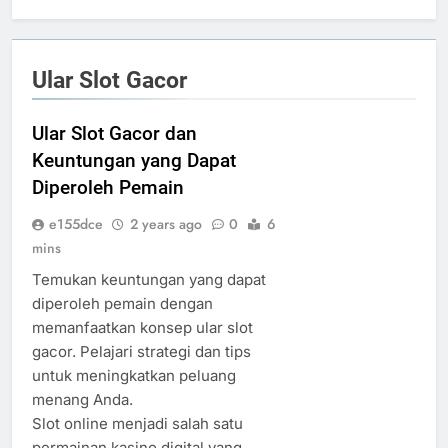
Ular Slot Gacor
Ular Slot Gacor dan
Keuntungan yang Dapat
Diperoleh Pemain
e155dce
2 years ago
0
6
mins
Temukan keuntungan yang dapat
diperoleh pemain dengan
memanfaatkan konsep ular slot
gacor. Pelajari strategi dan tips
untuk meningkatkan peluang
menang Anda.
Slot online menjadi salah satu
permainan kasino digital yang