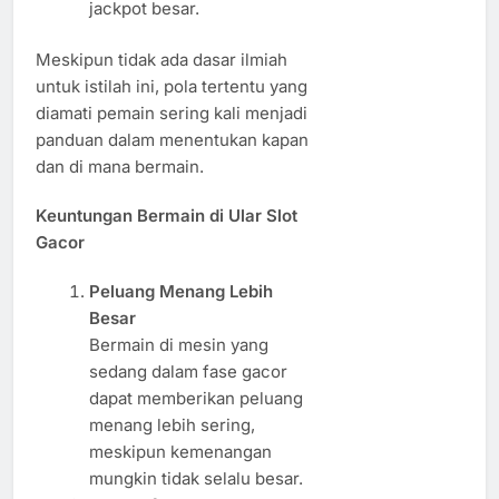
jackpot besar.
Meskipun tidak ada dasar ilmiah
untuk istilah ini, pola tertentu yang
diamati pemain sering kali menjadi
panduan dalam menentukan kapan
dan di mana bermain.
Keuntungan Bermain di Ular Slot
Gacor
Peluang Menang Lebih
Besar
Bermain di mesin yang
sedang dalam fase gacor
dapat memberikan peluang
menang lebih sering,
meskipun kemenangan
mungkin tidak selalu besar.