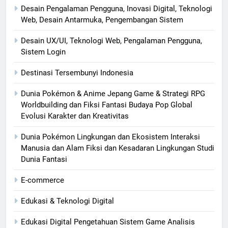
Desain Pengalaman Pengguna, Inovasi Digital, Teknologi
Web, Desain Antarmuka, Pengembangan Sistem
Desain UX/UI, Teknologi Web, Pengalaman Pengguna,
Sistem Login
Destinasi Tersembunyi Indonesia
Dunia Pokémon & Anime Jepang Game & Strategi RPG
Worldbuilding dan Fiksi Fantasi Budaya Pop Global
Evolusi Karakter dan Kreativitas
Dunia Pokémon Lingkungan dan Ekosistem Interaksi
Manusia dan Alam Fiksi dan Kesadaran Lingkungan Studi
Dunia Fantasi
E-commerce
Edukasi & Teknologi Digital
Edukasi Digital Pengetahuan Sistem Game Analisis