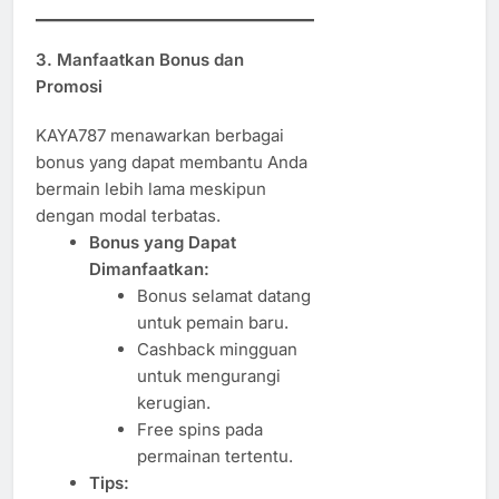
3.
Manfaatkan Bonus dan
Promosi
KAYA787 menawarkan berbagai
bonus yang dapat membantu Anda
bermain lebih lama meskipun
dengan modal terbatas.
Bonus yang Dapat
Dimanfaatkan:
Bonus selamat datang
untuk pemain baru.
Cashback mingguan
untuk mengurangi
kerugian.
Free spins pada
permainan tertentu.
Tips: