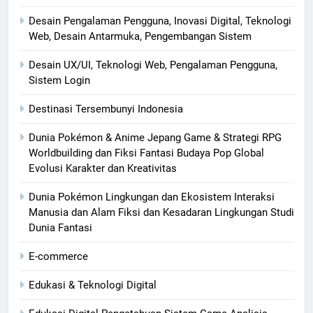
Desain Pengalaman Pengguna, Inovasi Digital, Teknologi
Web, Desain Antarmuka, Pengembangan Sistem
Desain UX/UI, Teknologi Web, Pengalaman Pengguna,
Sistem Login
Destinasi Tersembunyi Indonesia
Dunia Pokémon & Anime Jepang Game & Strategi RPG
Worldbuilding dan Fiksi Fantasi Budaya Pop Global
Evolusi Karakter dan Kreativitas
Dunia Pokémon Lingkungan dan Ekosistem Interaksi
Manusia dan Alam Fiksi dan Kesadaran Lingkungan Studi
Dunia Fantasi
E-commerce
Edukasi & Teknologi Digital