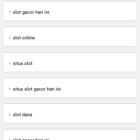
slot gacor hari ini
slot online
situs slot
situs slot gacor hari ini
slot dana