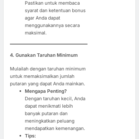
Pastikan untuk membaca
syarat dan ketentuan bonus
agar Anda dapat
menggunakannya secara
maksimal.
4.
Gunakan Taruhan Minimum
Mulailah dengan taruhan minimum
untuk memaksimalkan jumlah
putaran yang dapat Anda mainkan.
Mengapa Penting?
Dengan taruhan kecil, Anda
dapat menikmati lebih
banyak putaran dan
meningkatkan peluang
mendapatkan kemenangan.
Tips: