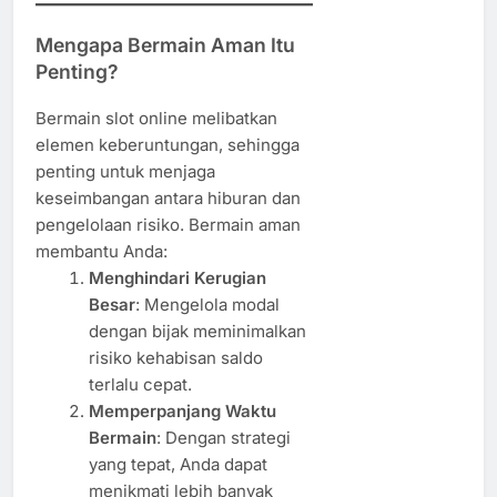
Mengapa Bermain Aman Itu
Penting?
Bermain slot online melibatkan
elemen keberuntungan, sehingga
penting untuk menjaga
keseimbangan antara hiburan dan
pengelolaan risiko. Bermain aman
membantu Anda:
Menghindari Kerugian
Besar
: Mengelola modal
dengan bijak meminimalkan
risiko kehabisan saldo
terlalu cepat.
Memperpanjang Waktu
Bermain
: Dengan strategi
yang tepat, Anda dapat
menikmati lebih banyak