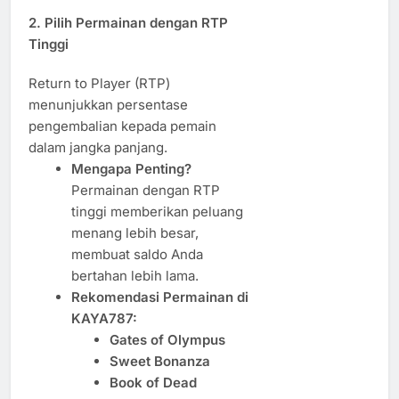
2.
Pilih Permainan dengan RTP
Tinggi
Return to Player (RTP)
menunjukkan persentase
pengembalian kepada pemain
dalam jangka panjang.
Mengapa Penting?
Permainan dengan RTP
tinggi memberikan peluang
menang lebih besar,
membuat saldo Anda
bertahan lebih lama.
Rekomendasi Permainan di
KAYA787:
Gates of Olympus
Sweet Bonanza
Book of Dead