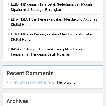
LEBAH4D dengan Tata Letak Sederhana dan Mudah
Dipahami di Berbagai Perangkat
EDWINSLOT dan Perannya dalam Mendukung Aktivitas
Digital Harian
LEBAH4D dan Perannya dalam Mendukung Aktivitas
Digital Harian
KAYA787 dengan Antarmuka yang Mendukung
Pengalaman Pengguna Lebih Nyaman
Recent Comments
A WordPress Commenter
on
Hello world!
Archives