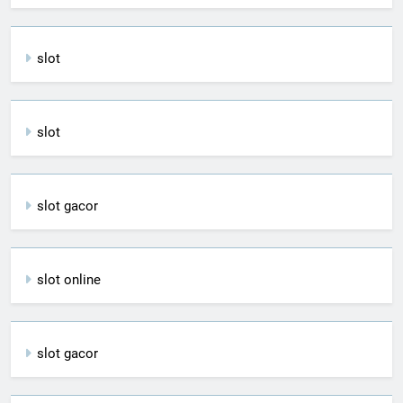
slot
slot
slot gacor
slot online
slot gacor