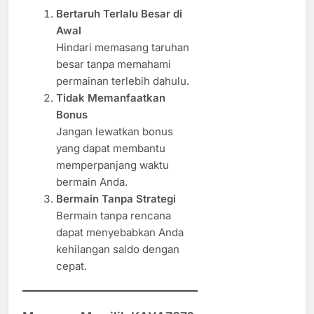
Bertaruh Terlalu Besar di
Awal
Hindari memasang taruhan
besar tanpa memahami
permainan terlebih dahulu.
Tidak Memanfaatkan
Bonus
Jangan lewatkan bonus
yang dapat membantu
memperpanjang waktu
bermain Anda.
Bermain Tanpa Strategi
Bermain tanpa rencana
dapat menyebabkan Anda
kehilangan saldo dengan
cepat.