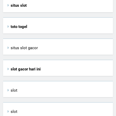
situs slot
toto togel
situs slot gacor
slot gacor hari ini
slot
slot