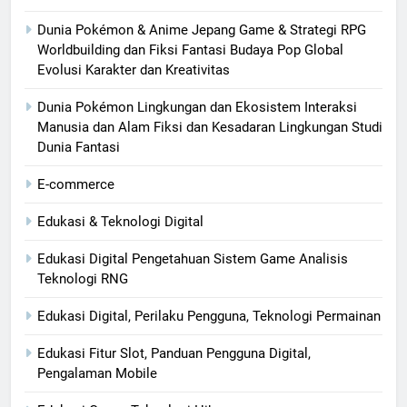
Dunia Pokémon & Anime Jepang Game & Strategi RPG
Worldbuilding dan Fiksi Fantasi Budaya Pop Global
Evolusi Karakter dan Kreativitas
Dunia Pokémon Lingkungan dan Ekosistem Interaksi
Manusia dan Alam Fiksi dan Kesadaran Lingkungan Studi
Dunia Fantasi
E-commerce
Edukasi & Teknologi Digital
Edukasi Digital Pengetahuan Sistem Game Analisis
Teknologi RNG
Edukasi Digital, Perilaku Pengguna, Teknologi Permainan
Edukasi Fitur Slot, Panduan Pengguna Digital,
Pengalaman Mobile