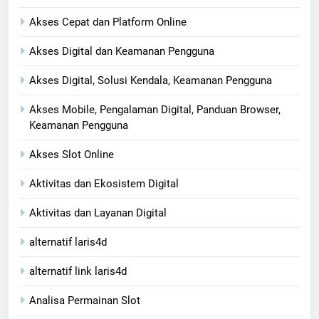
Akses Cepat dan Platform Online
Akses Digital dan Keamanan Pengguna
Akses Digital, Solusi Kendala, Keamanan Pengguna
Akses Mobile, Pengalaman Digital, Panduan Browser,
Keamanan Pengguna
Akses Slot Online
Aktivitas dan Ekosistem Digital
Aktivitas dan Layanan Digital
alternatif laris4d
alternatif link laris4d
Analisa Permainan Slot