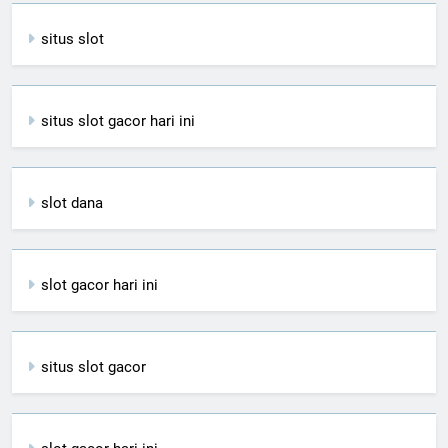
situs slot
situs slot gacor hari ini
slot dana
slot gacor hari ini
situs slot gacor