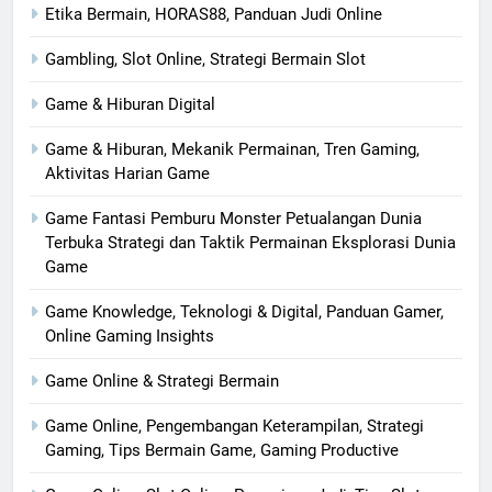
Etika Bermain, HORAS88, Panduan Judi Online
Gambling, Slot Online, Strategi Bermain Slot
Game & Hiburan Digital
Game & Hiburan, Mekanik Permainan, Tren Gaming,
Aktivitas Harian Game
Game Fantasi Pemburu Monster Petualangan Dunia
Terbuka Strategi dan Taktik Permainan Eksplorasi Dunia
Game
Game Knowledge, Teknologi & Digital, Panduan Gamer,
Online Gaming Insights
Game Online & Strategi Bermain
Game Online, Pengembangan Keterampilan, Strategi
Gaming, Tips Bermain Game, Gaming Productive