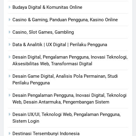
Budaya Digital & Komunitas Online
Casino & Gaming, Panduan Pengguna, Kasino Online
Casino, Slot Games, Gambling
Data & Analitik | UX Digital | Perilaku Pengguna
Desain Digital, Pengalaman Pengguna, Inovasi Teknologi,
Aksesibilitas Web, Transformasi Digital
Desain Game Digital, Analisis Pola Permainan, Studi
Perilaku Pengguna
Desain Pengalaman Pengguna, Inovasi Digital, Teknologi
Web, Desain Antarmuka, Pengembangan Sistem
Desain UX/UI, Teknologi Web, Pengalaman Pengguna,
Sistem Login
Destinasi Tersembunyi Indonesia