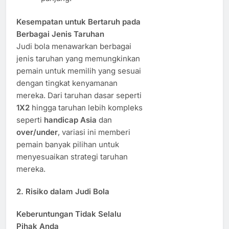
Kesempatan untuk Bertaruh pada
Berbagai Jenis Taruhan
Judi bola menawarkan berbagai
jenis taruhan yang memungkinkan
pemain untuk memilih yang sesuai
dengan tingkat kenyamanan
mereka. Dari taruhan dasar seperti
1X2
hingga taruhan lebih kompleks
seperti
handicap Asia
dan
over/under
, variasi ini memberi
pemain banyak pilihan untuk
menyesuaikan strategi taruhan
mereka.
2.
Risiko dalam Judi Bola
Keberuntungan Tidak Selalu
Pihak Anda