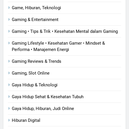
Game, Hiburan, Teknologi
Gaming & Entertainment
Gaming • Tips & Trik • Kesehatan Mental dalam Gaming
Gaming Lifestyle • Kesehatan Gamer • Mindset &
Performa • Manajemen Energi
Gaming Reviews & Trends
Gaming, Slot Online
Gaya Hidup & Teknologi
Gaya Hidup Sehat & Kesehatan Tubuh
Gaya Hidup, Hiburan, Judi Online
Hiburan Digital