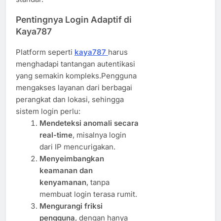
Pentingnya Login Adaptif di
Kaya787
Platform seperti
kaya787
harus
menghadapi tantangan autentikasi
yang semakin kompleks.Pengguna
mengakses layanan dari berbagai
perangkat dan lokasi, sehingga
sistem login perlu:
Mendeteksi anomali secara
real-time
, misalnya login
dari IP mencurigakan.
Menyeimbangkan
keamanan dan
kenyamanan
, tanpa
membuat login terasa rumit.
Mengurangi friksi
pengguna
, dengan hanya