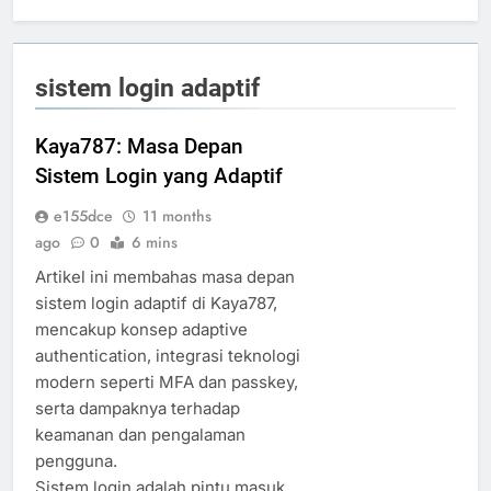
sistem login adaptif
Kaya787: Masa Depan
Sistem Login yang Adaptif
e155dce
11 months
ago
0
6 mins
Artikel ini membahas masa depan
sistem login adaptif di Kaya787,
mencakup konsep adaptive
authentication, integrasi teknologi
modern seperti MFA dan passkey,
serta dampaknya terhadap
keamanan dan pengalaman
pengguna.
Sistem login adalah pintu masuk