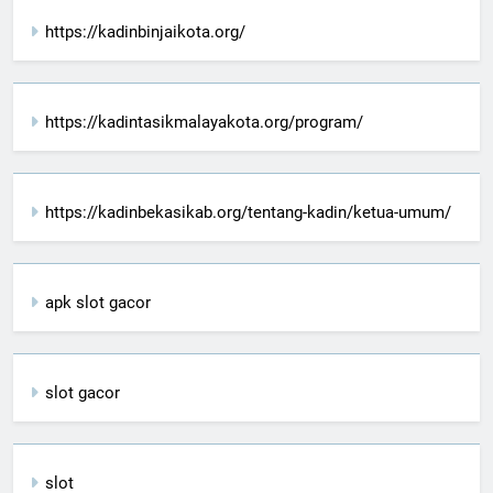
https://kadinbinjaikota.org/
https://kadintasikmalayakota.org/program/
https://kadinbekasikab.org/tentang-kadin/ketua-umum/
apk slot gacor
slot gacor
slot