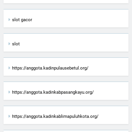
slot gacor
slot
https://anggota.kadinpulausebetul.org/
https://anggota.kadinkabpasangkayu.org/
https://anggota.kadinkablimapuluhkota.org/