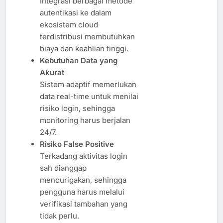
Integrasi berbagai metode
autentikasi ke dalam
ekosistem cloud
terdistribusi membutuhkan
biaya dan keahlian tinggi.
Kebutuhan Data yang
Akurat
Sistem adaptif memerlukan
data real-time untuk menilai
risiko login, sehingga
monitoring harus berjalan
24/7.
Risiko False Positive
Terkadang aktivitas login
sah dianggap
mencurigakan, sehingga
pengguna harus melalui
verifikasi tambahan yang
tidak perlu.