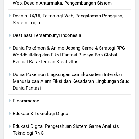
Web, Desain Antarmuka, Pengembangan Sistem
Desain UX/UI, Teknologi Web, Pengalaman Pengguna,
Sistem Login
Destinasi Tersembunyi Indonesia
Dunia Pokémon & Anime Jepang Game & Strategi RPG
Worldbuilding dan Fiksi Fantasi Budaya Pop Global
Evolusi Karakter dan Kreativitas
Dunia Pokémon Lingkungan dan Ekosistem Interaksi
Manusia dan Alam Fiksi dan Kesadaran Lingkungan Studi
Dunia Fantasi
E-commerce
Edukasi & Teknologi Digital
Edukasi Digital Pengetahuan Sistem Game Analisis
Teknologi RNG