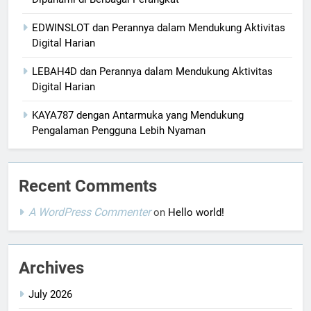
EDWINSLOT dan Perannya dalam Mendukung Aktivitas
Digital Harian
LEBAH4D dan Perannya dalam Mendukung Aktivitas
Digital Harian
KAYA787 dengan Antarmuka yang Mendukung
Pengalaman Pengguna Lebih Nyaman
Recent Comments
A WordPress Commenter
on
Hello world!
Archives
July 2026