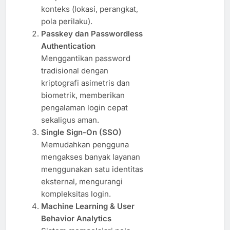
konteks (lokasi, perangkat,
pola perilaku).
Passkey dan Passwordless
Authentication
Menggantikan password
tradisional dengan
kriptografi asimetris dan
biometrik, memberikan
pengalaman login cepat
sekaligus aman.
Single Sign-On (SSO)
Memudahkan pengguna
mengakses banyak layanan
menggunakan satu identitas
eksternal, mengurangi
kompleksitas login.
Machine Learning & User
Behavior Analytics