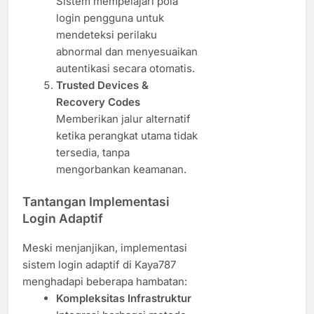
Sistem mempelajari pola
login pengguna untuk
mendeteksi perilaku
abnormal dan menyesuaikan
autentikasi secara otomatis.
Trusted Devices &
Recovery Codes
Memberikan jalur alternatif
ketika perangkat utama tidak
tersedia, tanpa
mengorbankan keamanan.
Tantangan Implementasi
Login Adaptif
Meski menjanjikan, implementasi
sistem login adaptif di Kaya787
menghadapi beberapa hambatan:
Kompleksitas Infrastruktur