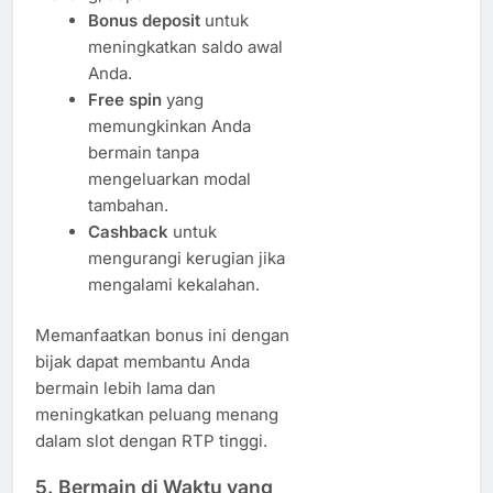
Bonus deposit
untuk
meningkatkan saldo awal
Anda.
Free spin
yang
memungkinkan Anda
bermain tanpa
mengeluarkan modal
tambahan.
Cashback
untuk
mengurangi kerugian jika
mengalami kekalahan.
Memanfaatkan bonus ini dengan
bijak dapat membantu Anda
bermain lebih lama dan
meningkatkan peluang menang
dalam slot dengan RTP tinggi.
5. Bermain di Waktu yang