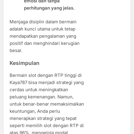
emosi dan tanpa
perhitungan yang jelas.
Menjaga disiplin dalam bermain
adalah kunci utama untuk tetap
mendapatkan pengalaman yang
positif dan menghindari kerugian
besar.
Kesimpulan
Bermain slot dengan RTP tinggi di
Kaya787 bisa menjadi strategi yang
cerdas untuk meningkatkan
peluang kemenangan. Namun,
untuk benar-benar memaksimalkan
keuntungan, Anda perlu
menerapkan strategi yang tepat
seperti memilih slot dengan RTP di
atas 96%, mengelola modal