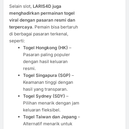
Selain slot,
LARIS4D juga
menghadirkan permainan togel
viral dengan pasaran resmi dan
terpercaya
. Pemain bisa bertaruh
di berbagai pasaran terkenal,
seperti:
Togel Hongkong (HK)
–
Pasaran paling populer
dengan hasil keluaran
resmi.
Togel Singapura (SGP)
–
Keamanan tinggi dengan
hasil yang transparan.
Togel Sydney (SDY)
–
Pilihan menarik dengan jam
keluaran fleksibel.
Togel Taiwan dan Jepang
–
Alternatif menarik untuk