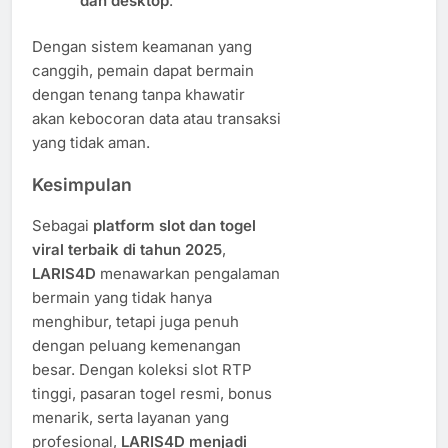
dan desktop
.
Dengan sistem keamanan yang
canggih, pemain dapat bermain
dengan tenang tanpa khawatir
akan kebocoran data atau transaksi
yang tidak aman.
Kesimpulan
Sebagai
platform slot dan togel
viral terbaik di tahun 2025
,
LARIS4D
menawarkan pengalaman
bermain yang tidak hanya
menghibur, tetapi juga penuh
dengan peluang kemenangan
besar. Dengan koleksi slot RTP
tinggi, pasaran togel resmi, bonus
menarik, serta layanan yang
profesional,
LARIS4D menjadi