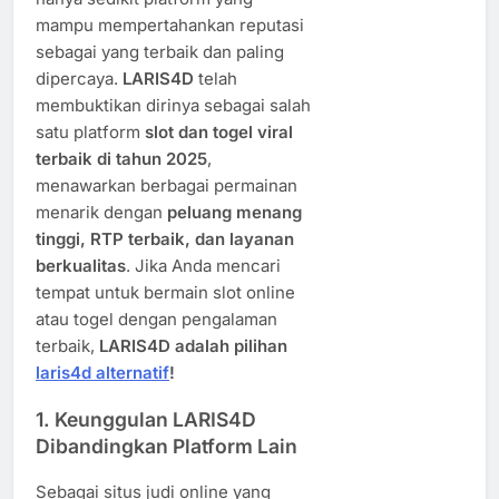
mampu mempertahankan reputasi
sebagai yang terbaik dan paling
dipercaya.
LARIS4D
telah
membuktikan dirinya sebagai salah
satu platform
slot dan togel viral
terbaik di tahun 2025
,
menawarkan berbagai permainan
menarik dengan
peluang menang
tinggi, RTP terbaik, dan layanan
berkualitas
. Jika Anda mencari
tempat untuk bermain slot online
atau togel dengan pengalaman
terbaik,
LARIS4D adalah pilihan
laris4d alternatif
!
1. Keunggulan LARIS4D
Dibandingkan Platform Lain
Sebagai situs judi online yang