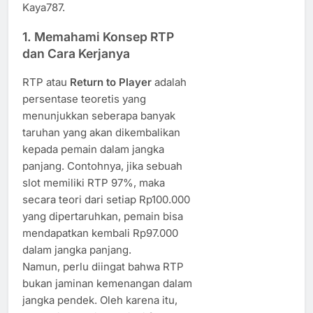
Kaya787.
1. Memahami Konsep RTP
dan Cara Kerjanya
RTP atau
Return to Player
adalah
persentase teoretis yang
menunjukkan seberapa banyak
taruhan yang akan dikembalikan
kepada pemain dalam jangka
panjang. Contohnya, jika sebuah
slot memiliki RTP 97%, maka
secara teori dari setiap Rp100.000
yang dipertaruhkan, pemain bisa
mendapatkan kembali Rp97.000
dalam jangka panjang.
Namun, perlu diingat bahwa RTP
bukan jaminan kemenangan dalam
jangka pendek. Oleh karena itu,