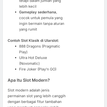
tetapi dalam jumlah yang
lebih kecil
Gameplay sederhana
,
cocok untuk pemula yang
ingin bermain tanpa aturan
yang rumit
Contoh Slot Klasik di Ularslot:
888 Dragons (Pragmatic
Play)
Ultra Hot Deluxe
(Novomatic)
Fire Joker (Play’n GO)
Apa Itu Slot Modern?
Slot modern adalah jenis
permainan slot yang lebih canggih
dengan berbagai fitur tambahan