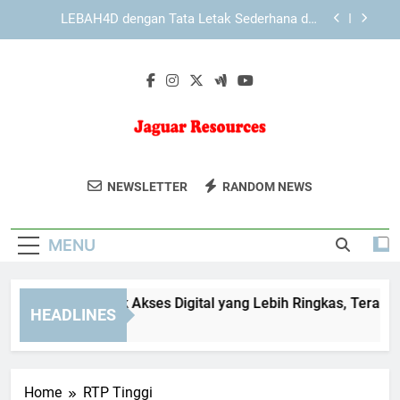
Skip
EDWINSLOT dan Perannya dalam Mendukung
to
Aktivitas Digital Harian
content
LEBAH4D dan Perannya dalam Mendukung
Aktivitas Digital Harian
EDWINSLOT untuk Akses Digital yang Lebih
Ringkas, Terarah, dan Efisien
LEBAH4D dengan Tata Letak Sederhana dan
Mudah Dipahami di Berbagai Perangkat
Jaguar
Jaguar Resources Menyediakan Solusi
EDWINSLOT dan Perannya dalam Mendukung
NEWSLETTER
RANDOM NEWS
Aktivitas Digital Harian
Resources
Konsultasi Energi Dan Sumber Daya
LEBAH4D dan Perannya dalam Mendukung
Yang Inovatif. Untuk Masa Depan Yang
Aktivitas Digital Harian
MENU
Berkelanjutan.
WINSLOT untuk Akses Digital yang Lebih Ringkas, Terarah, dan
HEADLINES
Weeks Ago
Home
RTP Tinggi