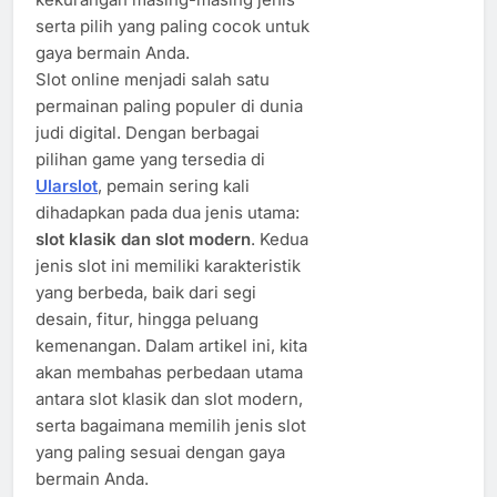
serta pilih yang paling cocok untuk
gaya bermain Anda.
Slot online menjadi salah satu
permainan paling populer di dunia
judi digital. Dengan berbagai
pilihan game yang tersedia di
Ularslot
, pemain sering kali
dihadapkan pada dua jenis utama:
slot klasik dan slot modern
. Kedua
jenis slot ini memiliki karakteristik
yang berbeda, baik dari segi
desain, fitur, hingga peluang
kemenangan. Dalam artikel ini, kita
akan membahas perbedaan utama
antara slot klasik dan slot modern,
serta bagaimana memilih jenis slot
yang paling sesuai dengan gaya
bermain Anda.