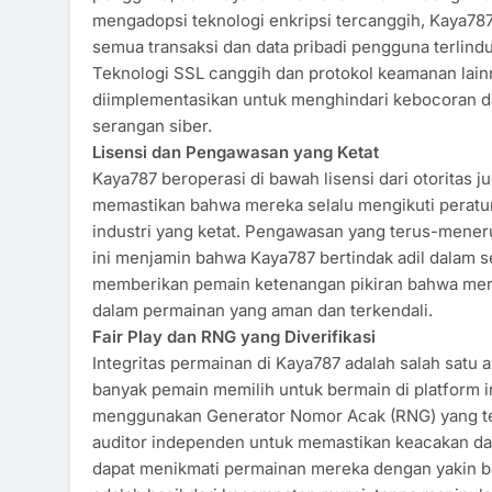
mengadopsi teknologi enkripsi tercanggih, Kaya7
semua transaksi dan data pribadi pengguna terlin
Teknologi SSL canggih dan protokol keamanan lain
diimplementasikan untuk menghindari kebocoran d
serangan siber.
Lisensi dan Pengawasan yang Ketat
Kaya787 beroperasi di bawah lisensi dari otoritas ju
memastikan bahwa mereka selalu mengikuti peratu
industri yang ketat. Pengawasan yang terus-mene
ini menjamin bahwa Kaya787 bertindak adil dalam 
memberikan pemain ketenangan pikiran bahwa mere
dalam permainan yang aman dan terkendali.
Fair Play dan RNG yang Diverifikasi
Integritas permainan di Kaya787 adalah salah satu
banyak pemain memilih untuk bermain di platform i
menggunakan Generator Nomor Acak (RNG) yang tela
auditor independen untuk memastikan keacakan da
dapat menikmati permainan mereka dengan yakin b