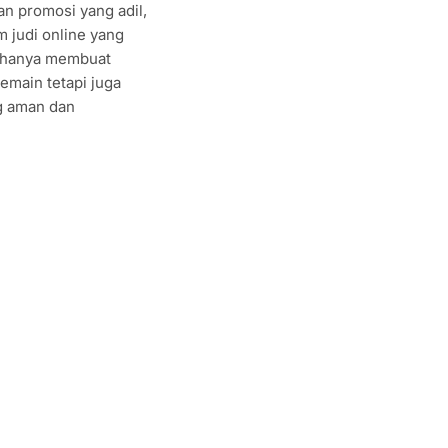
an promosi yang adil,
m judi online yang
n hanya membuat
emain tetapi juga
g aman dan