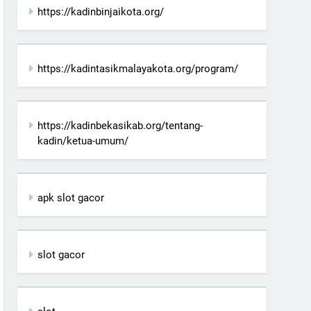
https://kadinbinjaikota.org/
https://kadintasikmalayakota.org/program/
https://kadinbekasikab.org/tentang-
kadin/ketua-umum/
apk slot gacor
slot gacor