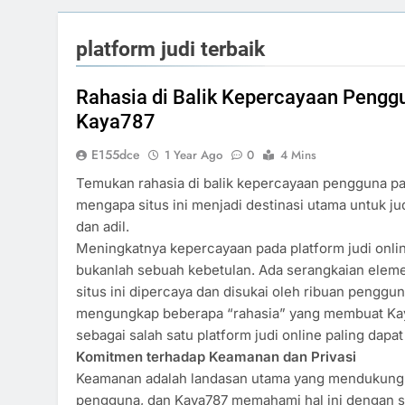
platform judi terbaik
Rahasia di Balik Kepercayaan Pengg
Kaya787
E155dce
1 Year Ago
0
4 Mins
Temukan rahasia di balik kepercayaan pengguna p
mengapa situs ini menjadi destinasi utama untuk ju
dan adil.
Meningkatnya kepercayaan pada platform judi onli
bukanlah sebuah kebetulan. Ada serangkaian elem
situs ini dipercaya dan disukai oleh ribuan pengguna
mengungkap beberapa “rahasia” yang membuat Ka
sebagai salah satu platform judi online paling dapat
Komitmen terhadap Keamanan dan Privasi
Keamanan adalah landasan utama yang mendukung
pengguna, dan Kaya787 memahami hal ini dengan s