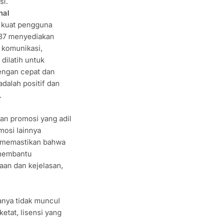
si.
nal
g kuat pengguna
787 menyediakan
 komunikasi,
dilatih untuk
engan cepat dan
dalah positif dan
.
n promosi yang adil
mosi lainnya
, memastikan bahwa
 membantu
an dan kejelasan,
anya tidak muncul
tat, lisensi yang