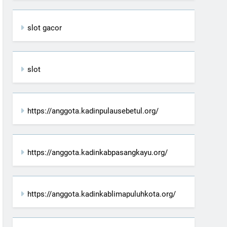
slot gacor
slot
https://anggota.kadinpulausebetul.org/
https://anggota.kadinkabpasangkayu.org/
https://anggota.kadinkablimapuluhkota.org/