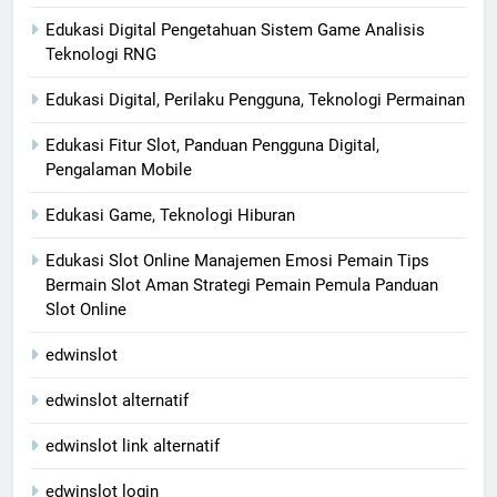
Edukasi Digital Pengetahuan Sistem Game Analisis
Teknologi RNG
Edukasi Digital, Perilaku Pengguna, Teknologi Permainan
Edukasi Fitur Slot, Panduan Pengguna Digital,
Pengalaman Mobile
Edukasi Game, Teknologi Hiburan
Edukasi Slot Online Manajemen Emosi Pemain Tips
Bermain Slot Aman Strategi Pemain Pemula Panduan
Slot Online
edwinslot
edwinslot alternatif
edwinslot link alternatif
edwinslot login