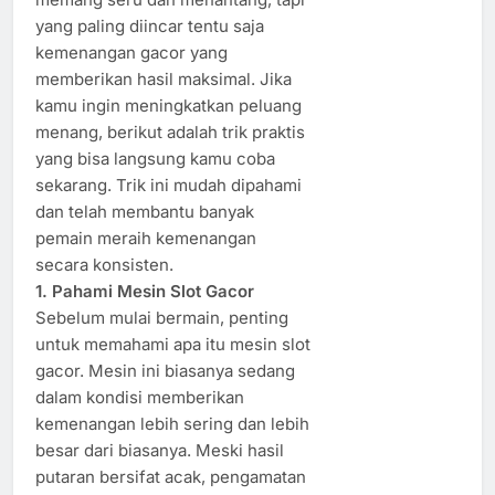
yang paling diincar tentu saja
kemenangan gacor yang
memberikan hasil maksimal. Jika
kamu ingin meningkatkan peluang
menang, berikut adalah trik praktis
yang bisa langsung kamu coba
sekarang. Trik ini mudah dipahami
dan telah membantu banyak
pemain meraih kemenangan
secara konsisten.
1. Pahami Mesin Slot Gacor
Sebelum mulai bermain, penting
untuk memahami apa itu mesin slot
gacor. Mesin ini biasanya sedang
dalam kondisi memberikan
kemenangan lebih sering dan lebih
besar dari biasanya. Meski hasil
putaran bersifat acak, pengamatan