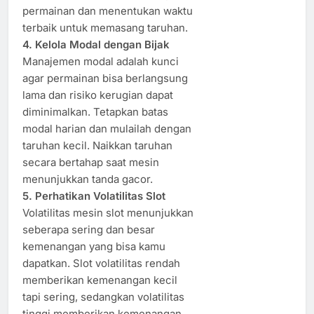
permainan dan menentukan waktu
terbaik untuk memasang taruhan.
4. Kelola Modal dengan Bijak
Manajemen modal adalah kunci
agar permainan bisa berlangsung
lama dan risiko kerugian dapat
diminimalkan. Tetapkan batas
modal harian dan mulailah dengan
taruhan kecil. Naikkan taruhan
secara bertahap saat mesin
menunjukkan tanda gacor.
5. Perhatikan Volatilitas Slot
Volatilitas mesin slot menunjukkan
seberapa sering dan besar
kemenangan yang bisa kamu
dapatkan. Slot volatilitas rendah
memberikan kemenangan kecil
tapi sering, sedangkan volatilitas
tinggi memberikan kemenangan