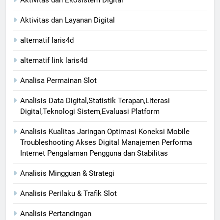
Aktivitas dan Layanan Digital
alternatif laris4d
alternatif link laris4d
Analisa Permainan Slot
Analisis Data Digital,Statistik Terapan,Literasi
Digital,Teknologi Sistem,Evaluasi Platform
Analisis Kualitas Jaringan Optimasi Koneksi Mobile
Troubleshooting Akses Digital Manajemen Performa
Internet Pengalaman Pengguna dan Stabilitas
Analisis Mingguan & Strategi
Analisis Perilaku & Trafik Slot
Analisis Pertandingan