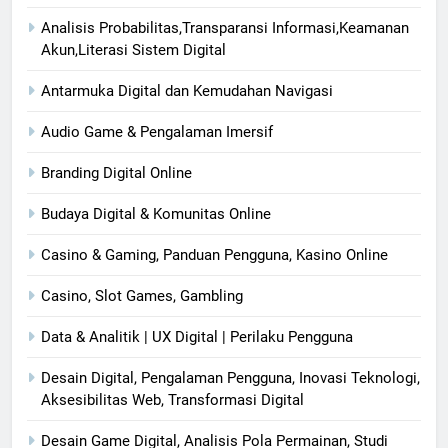
Analisis Probabilitas,Transparansi Informasi,Keamanan
Akun,Literasi Sistem Digital
Antarmuka Digital dan Kemudahan Navigasi
Audio Game & Pengalaman Imersif
Branding Digital Online
Budaya Digital & Komunitas Online
Casino & Gaming, Panduan Pengguna, Kasino Online
Casino, Slot Games, Gambling
Data & Analitik | UX Digital | Perilaku Pengguna
Desain Digital, Pengalaman Pengguna, Inovasi Teknologi,
Aksesibilitas Web, Transformasi Digital
Desain Game Digital, Analisis Pola Permainan, Studi