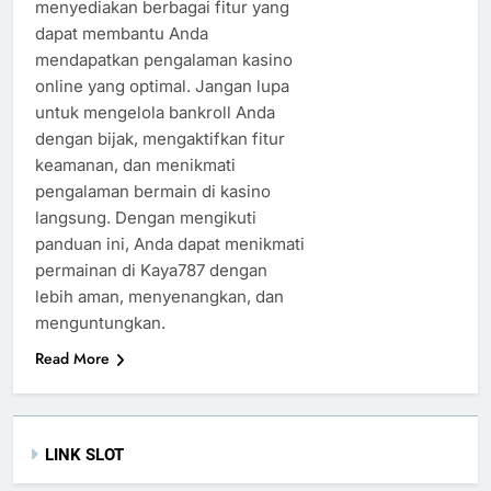
menyediakan berbagai fitur yang
dapat membantu Anda
mendapatkan pengalaman kasino
online yang optimal. Jangan lupa
untuk mengelola bankroll Anda
dengan bijak, mengaktifkan fitur
keamanan, dan menikmati
pengalaman bermain di kasino
langsung. Dengan mengikuti
panduan ini, Anda dapat menikmati
permainan di Kaya787 dengan
lebih aman, menyenangkan, dan
menguntungkan.
Read More
LINK SLOT