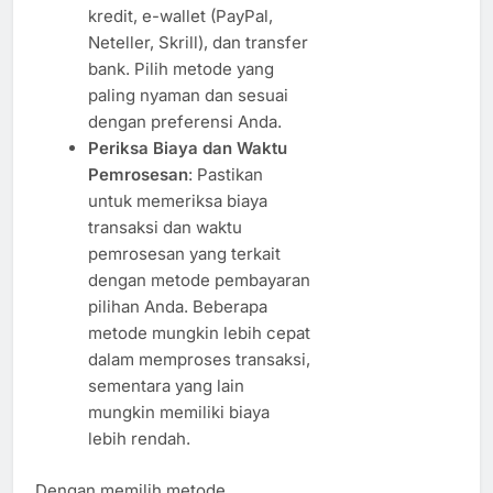
kredit, e-wallet (PayPal,
Neteller, Skrill), dan transfer
bank. Pilih metode yang
paling nyaman dan sesuai
dengan preferensi Anda.
Periksa Biaya dan Waktu
Pemrosesan
: Pastikan
untuk memeriksa biaya
transaksi dan waktu
pemrosesan yang terkait
dengan metode pembayaran
pilihan Anda. Beberapa
metode mungkin lebih cepat
dalam memproses transaksi,
sementara yang lain
mungkin memiliki biaya
lebih rendah.
Dengan memilih metode