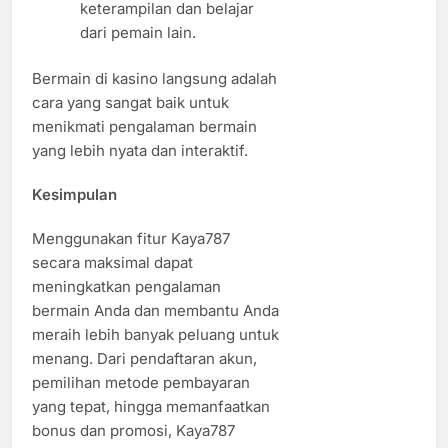
keterampilan dan belajar
dari pemain lain.
Bermain di kasino langsung adalah
cara yang sangat baik untuk
menikmati pengalaman bermain
yang lebih nyata dan interaktif.
Kesimpulan
Menggunakan fitur Kaya787
secara maksimal dapat
meningkatkan pengalaman
bermain Anda dan membantu Anda
meraih lebih banyak peluang untuk
menang. Dari pendaftaran akun,
pemilihan metode pembayaran
yang tepat, hingga memanfaatkan
bonus dan promosi, Kaya787