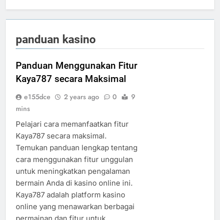
panduan kasino
Panduan Menggunakan Fitur
Kaya787 secara Maksimal
e155dce
2 years ago
0
9
mins
Pelajari cara memanfaatkan fitur
Kaya787 secara maksimal.
Temukan panduan lengkap tentang
cara menggunakan fitur unggulan
untuk meningkatkan pengalaman
bermain Anda di kasino online ini.
Kaya787 adalah platform kasino
online yang menawarkan berbagai
permainan dan fitur untuk