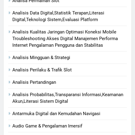
Analisa Permainan Slot
Analisis Data Digital,Statistik Terapan,Literasi
Digital,Teknologi Sistem,Evaluasi Platform
Analisis Kualitas Jaringan Optimasi Koneksi Mobile
Troubleshooting Akses Digital Manajemen Performa
Internet Pengalaman Pengguna dan Stabilitas
Analisis Mingguan & Strategi
Analisis Perilaku & Trafik Slot
Analisis Pertandingan
Analisis Probabilitas,Transparansi Informasi,Keamanan
Akun,Literasi Sistem Digital
Antarmuka Digital dan Kemudahan Navigasi
Audio Game & Pengalaman Imersif