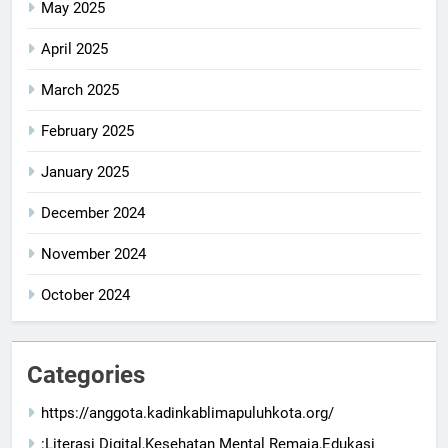
May 2025
April 2025
March 2025
February 2025
January 2025
December 2024
November 2024
October 2024
Categories
https://anggota.kadinkablimapuluhkota.org/
:Literasi Digital,Kesehatan Mental Remaja,Edukasi