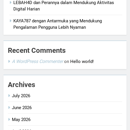
LEBAH4D dan Perannya dalam Mendukung Aktivitas
Digital Harian
KAYA787 dengan Antarmuka yang Mendukung
Pengalaman Pengguna Lebih Nyaman
Recent Comments
A WordPress Commenter
on
Hello world!
Archives
July 2026
June 2026
May 2026