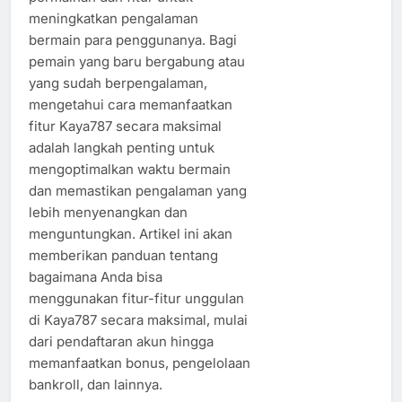
meningkatkan pengalaman
bermain para penggunanya. Bagi
pemain yang baru bergabung atau
yang sudah berpengalaman,
mengetahui cara memanfaatkan
fitur Kaya787 secara maksimal
adalah langkah penting untuk
mengoptimalkan waktu bermain
dan memastikan pengalaman yang
lebih menyenangkan dan
menguntungkan. Artikel ini akan
memberikan panduan tentang
bagaimana Anda bisa
menggunakan fitur-fitur unggulan
di Kaya787 secara maksimal, mulai
dari pendaftaran akun hingga
memanfaatkan bonus, pengelolaan
bankroll, dan lainnya.