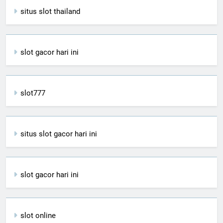
situs slot thailand
slot gacor hari ini
slot777
situs slot gacor hari ini
slot gacor hari ini
slot online