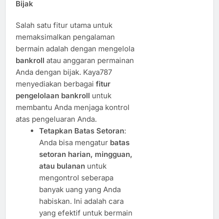
Bijak
Salah satu fitur utama untuk
memaksimalkan pengalaman
bermain adalah dengan mengelola
bankroll
atau anggaran permainan
Anda dengan bijak. Kaya787
menyediakan berbagai
fitur
pengelolaan bankroll
untuk
membantu Anda menjaga kontrol
atas pengeluaran Anda.
Tetapkan Batas Setoran
:
Anda bisa mengatur
batas
setoran harian, mingguan,
atau bulanan
untuk
mengontrol seberapa
banyak uang yang Anda
habiskan. Ini adalah cara
yang efektif untuk bermain