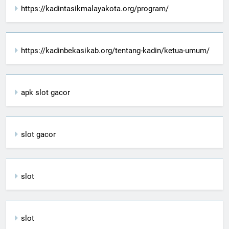
https://kadintasikmalayakota.org/program/
https://kadinbekasikab.org/tentang-kadin/ketua-umum/
apk slot gacor
slot gacor
slot
slot