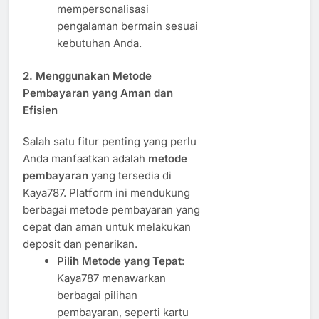
mempersonalisasi
pengalaman bermain sesuai
kebutuhan Anda.
2.
Menggunakan Metode
Pembayaran yang Aman dan
Efisien
Salah satu fitur penting yang perlu
Anda manfaatkan adalah
metode
pembayaran
yang tersedia di
Kaya787. Platform ini mendukung
berbagai metode pembayaran yang
cepat dan aman untuk melakukan
deposit dan penarikan.
Pilih Metode yang Tepat
:
Kaya787 menawarkan
berbagai pilihan
pembayaran, seperti kartu