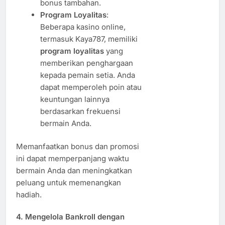
bonus tambahan.
Program Loyalitas
:
Beberapa kasino online,
termasuk Kaya787, memiliki
program loyalitas
yang
memberikan penghargaan
kepada pemain setia. Anda
dapat memperoleh poin atau
keuntungan lainnya
berdasarkan frekuensi
bermain Anda.
Memanfaatkan bonus dan promosi
ini dapat memperpanjang waktu
bermain Anda dan meningkatkan
peluang untuk memenangkan
hadiah.
4.
Mengelola Bankroll dengan