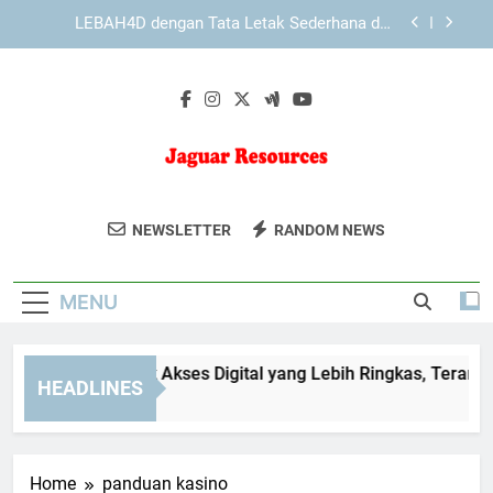
Skip
EDWINSLOT dan Perannya dalam Mendukung
to
Aktivitas Digital Harian
content
LEBAH4D dan Perannya dalam Mendukung
Aktivitas Digital Harian
EDWINSLOT untuk Akses Digital yang Lebih
Ringkas, Terarah, dan Efisien
LEBAH4D dengan Tata Letak Sederhana dan
Mudah Dipahami di Berbagai Perangkat
Jaguar
Jaguar Resources Menyediakan Solusi
EDWINSLOT dan Perannya dalam Mendukung
NEWSLETTER
RANDOM NEWS
Aktivitas Digital Harian
Resources
Konsultasi Energi Dan Sumber Daya
LEBAH4D dan Perannya dalam Mendukung
Yang Inovatif. Untuk Masa Depan Yang
Aktivitas Digital Harian
MENU
Berkelanjutan.
WINSLOT untuk Akses Digital yang Lebih Ringkas, Terarah, dan
HEADLINES
Weeks Ago
Home
panduan kasino