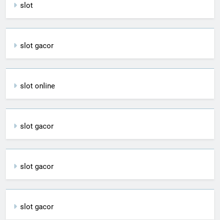
slot
slot gacor
slot online
slot gacor
slot gacor
slot gacor