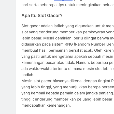
hari serta beberapa tips untuk meningkatkan peluan
Apa Itu Slot Gacor?
Slot gacor adalah istilah yang digunakan untuk m
slot yang cenderung memberikan pembayaran yang 
lebih besar. Meski demikian, perlu diingat bahwa me
didasarkan pada sistem RNG (Random Number Gene
membuat hasil permainan bersifat acak. Oleh karena 
yang pasti untuk mengetahui apakah sebuah mesin
kemenangan besar atau tidak. Namun, beberapa p
ada waktu-waktu tertentu di mana mesin slot lebih
hadiah.
Mesin slot gacor biasanya dikenal dengan tingkat R
yang lebih tinggi, yang menunjukkan berapa persen
yang kembali kepada pemain dalam jangka panjang
tinggi cenderung memberikan peluang lebih besar 
mendapatkan kemenangan.