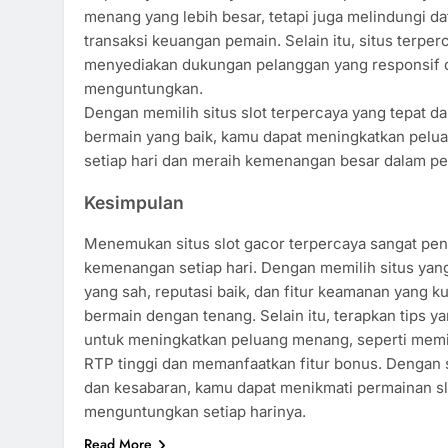
menang yang lebih besar, tetapi juga melindungi da
transaksi keuangan pemain. Selain itu, situs terper
menyediakan dukungan pelanggan yang responsif d
menguntungkan.
Dengan memilih situs slot terpercaya yang tepat d
bermain yang baik, kamu dapat meningkatkan pelu
setiap hari dan meraih kemenangan besar dalam per
Kesimpulan
Menemukan situs slot gacor terpercaya sangat pen
kemenangan setiap hari. Dengan memilih situs yang
yang sah, reputasi baik, dan fitur keamanan yang k
bermain dengan tenang. Selain itu, terapkan tips ya
untuk meningkatkan peluang menang, seperti memi
RTP tinggi dan memanfaatkan fitur bonus. Dengan s
dan kesabaran, kamu dapat menikmati permainan sl
menguntungkan setiap harinya.
Read More