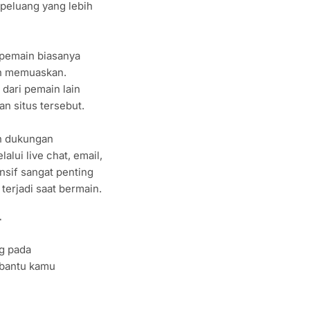
 peluang yang lebih
 pemain biasanya
h memuaskan.
 dari pemain lain
 situs tersebut.
n dukungan
lui live chat, email,
nsif sangat penting
erjadi saat bermain.
r
g pada
mbantu kamu