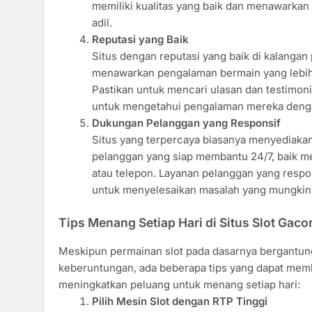
memiliki kualitas yang baik dan menawarkan
adil.
Reputasi yang Baik
Situs dengan reputasi yang baik di kalangan
menawarkan pengalaman bermain yang lebi
Pastikan untuk mencari ulasan dan testimoni
untuk mengetahui pengalaman mereka dengan
Dukungan Pelanggan yang Responsif
Situs yang terpercaya biasanya menyediaka
pelanggan yang siap membantu 24/7, baik mela
atau telepon. Layanan pelanggan yang respo
untuk menyelesaikan masalah yang mungkin t
Tips Menang Setiap Hari di Situs Slot Gaco
Meskipun permainan slot pada dasarnya bergantun
keberuntungan, ada beberapa tips yang dapat me
meningkatkan peluang untuk menang setiap hari:
Pilih Mesin Slot dengan RTP Tinggi