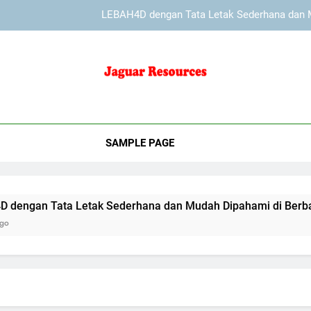
LEBAH4D dengan Tata Letak Sederhana dan M
EDWINSLOT dan Perannya dala
LEBAH4D dan Perannya dala
uar Resources
EDWINSLOT untuk Akses Digital yan
sources Menyediakan Solusi Konsultasi Energi Dan Sumber Day
LEBAH4D dengan Tata Letak Sederhana dan M
SAMPLE PAGE
EDWINSLOT dan Perannya dala
LEBAH4D dan Perannya dala
ata Letak Sederhana dan Mudah Dipahami di Berbagai Pera