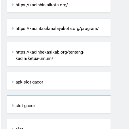
https://kadinbinjaikota.org/
https://kadintasikmalayakota.org/program/
https://kadinbekasikab.org/tentang-
kadin/ketua-umum/
apk slot gacor
slot gacor