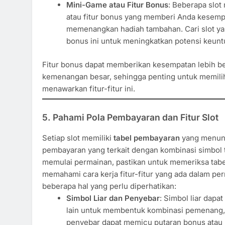
Mini-Game atau Fitur Bonus
: Beberapa slot
atau fitur bonus yang memberi Anda kesemp
memenangkan hadiah tambahan. Cari slot ya
bonus ini untuk meningkatkan potensi keun
Fitur bonus dapat memberikan kesempatan lebih b
kemenangan besar, sehingga penting untuk memilih
menawarkan fitur-fitur ini.
5. Pahami Pola Pembayaran dan Fitur Slot
Setiap slot memiliki
tabel pembayaran
yang menunj
pembayaran yang terkait dengan kombinasi simbol 
memulai permainan, pastikan untuk memeriksa tab
memahami cara kerja fitur-fitur yang ada dalam per
beberapa hal yang perlu diperhatikan:
Simbol Liar dan Penyebar
: Simbol liar dapa
lain untuk membentuk kombinasi pemenang,
penyebar dapat memicu putaran bonus atau