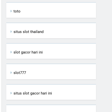
toto
situs slot thailand
slot gacor hari ini
slot777
situs slot gacor hari ini