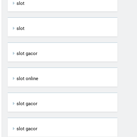
slot
slot
slot gacor
slot online
slot gacor
slot gacor