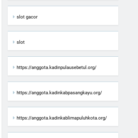
slot gacor
slot
https://anggota.kadinpulausebetul.org/
https://anggota.kadinkabpasangkayu.org/
https://anggota.kadinkablimapuluhkota.org/