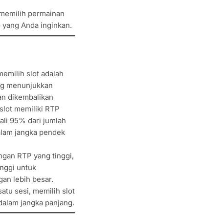
 memilih permainan
o yang Anda inginkan.
memilih slot adalah
ng menunjukkan
an dikembalikan
slot memiliki RTP
ali 95% dari jumlah
alam jangka pendek
gan RTP yang tinggi,
inggi untuk
an lebih besar.
tu sesi, memilih slot
dalam jangka panjang.