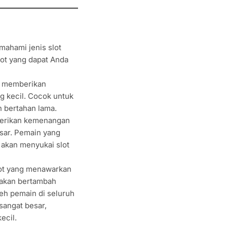
ahami jenis slot
lot yang dapat Anda
ini memberikan
g kecil. Cocok untuk
 bertahan lama.
mberikan kemenangan
esar. Pemain yang
 akan menyukai slot
slot yang menawarkan
 akan bertambah
leh pemain di seluruh
 sangat besar,
ecil.