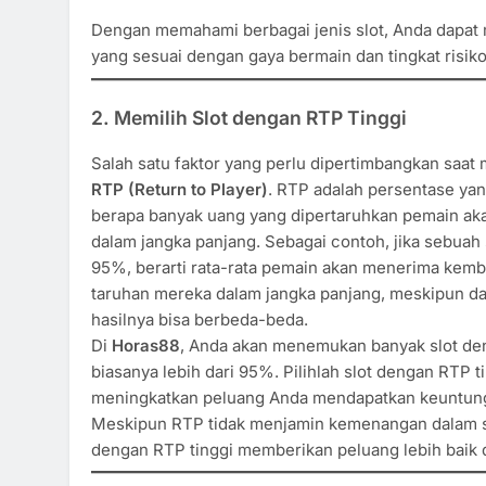
Dengan memahami berbagai jenis slot, Anda dapat
yang sesuai dengan gaya bermain dan tingkat risik
2. Memilih Slot dengan RTP Tinggi
Salah satu faktor yang perlu dipertimbangkan saat 
RTP (Return to Player)
. RTP adalah persentase ya
berapa banyak uang yang dipertaruhkan pemain ak
dalam jangka panjang. Sebagai contoh, jika sebuah 
95%, berarti rata-rata pemain akan menerima kemb
taruhan mereka dalam jangka panjang, meskipun d
hasilnya bisa berbeda-beda.
Di
Horas88
, Anda akan menemukan banyak slot den
biasanya lebih dari 95%. Pilihlah slot dengan RTP t
meningkatkan peluang Anda mendapatkan keuntung
Meskipun RTP tidak menjamin kemenangan dalam sa
dengan RTP tinggi memberikan peluang lebih baik 