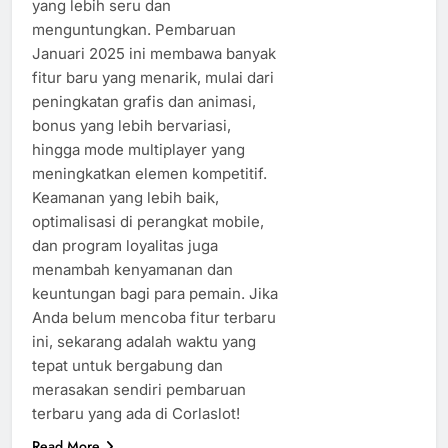
yang lebih seru dan
menguntungkan. Pembaruan
Januari 2025 ini membawa banyak
fitur baru yang menarik, mulai dari
peningkatan grafis dan animasi,
bonus yang lebih bervariasi,
hingga mode multiplayer yang
meningkatkan elemen kompetitif.
Keamanan yang lebih baik,
optimalisasi di perangkat mobile,
dan program loyalitas juga
menambah kenyamanan dan
keuntungan bagi para pemain. Jika
Anda belum mencoba fitur terbaru
ini, sekarang adalah waktu yang
tepat untuk bergabung dan
merasakan sendiri pembaruan
terbaru yang ada di Corlaslot!
Read More