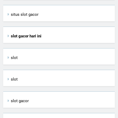
situs slot gacor
slot gacor hari ini
slot
slot
slot gacor