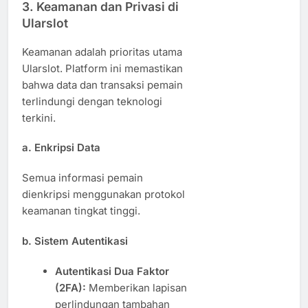
3.
Keamanan dan Privasi di
Ularslot
Keamanan adalah prioritas utama
Ularslot. Platform ini memastikan
bahwa data dan transaksi pemain
terlindungi dengan teknologi
terkini.
a. Enkripsi Data
Semua informasi pemain
dienkripsi menggunakan protokol
keamanan tingkat tinggi.
b. Sistem Autentikasi
Autentikasi Dua Faktor
(2FA):
Memberikan lapisan
perlindungan tambahan