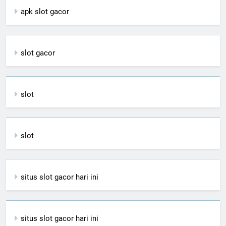
apk slot gacor
slot gacor
slot
slot
situs slot gacor hari ini
situs slot gacor hari ini