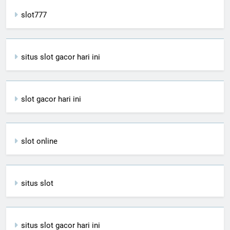
slot777
situs slot gacor hari ini
slot gacor hari ini
slot online
situs slot
situs slot gacor hari ini