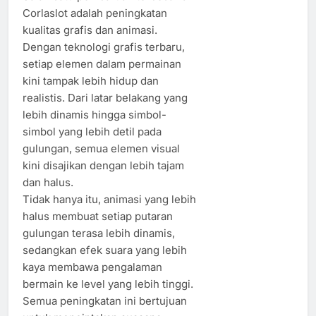
Corlaslot adalah peningkatan
kualitas grafis dan animasi.
Dengan teknologi grafis terbaru,
setiap elemen dalam permainan
kini tampak lebih hidup dan
realistis. Dari latar belakang yang
lebih dinamis hingga simbol-
simbol yang lebih detil pada
gulungan, semua elemen visual
kini disajikan dengan lebih tajam
dan halus.
Tidak hanya itu, animasi yang lebih
halus membuat setiap putaran
gulungan terasa lebih dinamis,
sedangkan efek suara yang lebih
kaya membawa pengalaman
bermain ke level yang lebih tinggi.
Semua peningkatan ini bertujuan