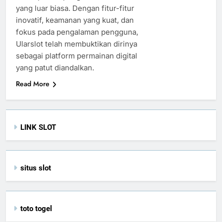
yang luar biasa. Dengan fitur-fitur
inovatif, keamanan yang kuat, dan
fokus pada pengalaman pengguna,
Ularslot telah membuktikan dirinya
sebagai platform permainan digital
yang patut diandalkan.
Read More
LINK SLOT
situs slot
toto togel