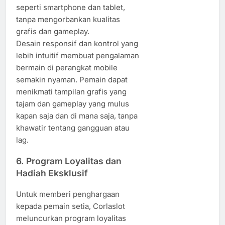
seperti smartphone dan tablet,
tanpa mengorbankan kualitas
grafis dan gameplay.
Desain responsif dan kontrol yang
lebih intuitif membuat pengalaman
bermain di perangkat mobile
semakin nyaman. Pemain dapat
menikmati tampilan grafis yang
tajam dan gameplay yang mulus
kapan saja dan di mana saja, tanpa
khawatir tentang gangguan atau
lag.
6.
Program Loyalitas dan
Hadiah Eksklusif
Untuk memberi penghargaan
kepada pemain setia, Corlaslot
meluncurkan program loyalitas