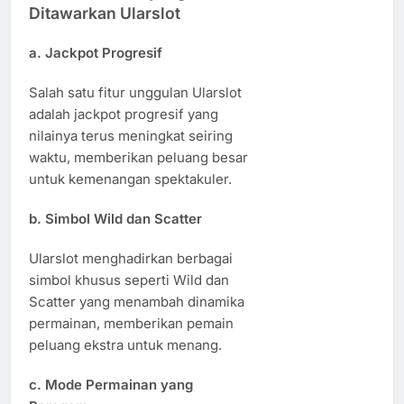
Ditawarkan Ularslot
a. Jackpot Progresif
Salah satu fitur unggulan Ularslot
adalah jackpot progresif yang
nilainya terus meningkat seiring
waktu, memberikan peluang besar
untuk kemenangan spektakuler.
b. Simbol Wild dan Scatter
Ularslot menghadirkan berbagai
simbol khusus seperti Wild dan
Scatter yang menambah dinamika
permainan, memberikan pemain
peluang ekstra untuk menang.
c. Mode Permainan yang