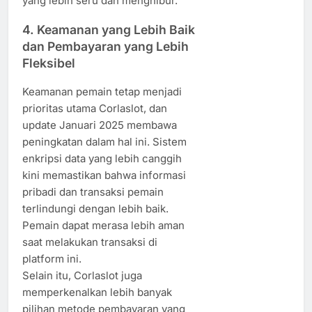
yang lebih seru dan menghibur.
4.
Keamanan yang Lebih Baik
dan Pembayaran yang Lebih
Fleksibel
Keamanan pemain tetap menjadi
prioritas utama Corlaslot, dan
update Januari 2025 membawa
peningkatan dalam hal ini. Sistem
enkripsi data yang lebih canggih
kini memastikan bahwa informasi
pribadi dan transaksi pemain
terlindungi dengan lebih baik.
Pemain dapat merasa lebih aman
saat melakukan transaksi di
platform ini.
Selain itu, Corlaslot juga
memperkenalkan lebih banyak
pilihan metode pembayaran yang