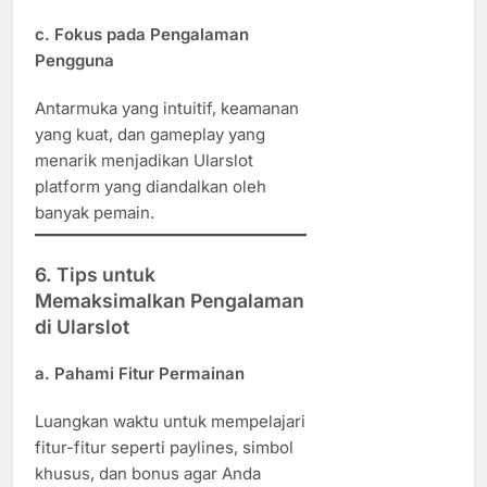
c. Fokus pada Pengalaman
Pengguna
Antarmuka yang intuitif, keamanan
yang kuat, dan gameplay yang
menarik menjadikan Ularslot
platform yang diandalkan oleh
banyak pemain.
6.
Tips untuk
Memaksimalkan Pengalaman
di Ularslot
a. Pahami Fitur Permainan
Luangkan waktu untuk mempelajari
fitur-fitur seperti paylines, simbol
khusus, dan bonus agar Anda