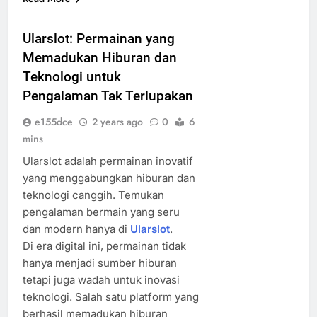
Ularslot: Permainan yang
Memadukan Hiburan dan
Teknologi untuk
Pengalaman Tak Terlupakan
e155dce
2 years ago
0
6
mins
Ularslot adalah permainan inovatif
yang menggabungkan hiburan dan
teknologi canggih. Temukan
pengalaman bermain yang seru
dan modern hanya di
Ularslot
.
Di era digital ini, permainan tidak
hanya menjadi sumber hiburan
tetapi juga wadah untuk inovasi
teknologi. Salah satu platform yang
berhasil memadukan hiburan