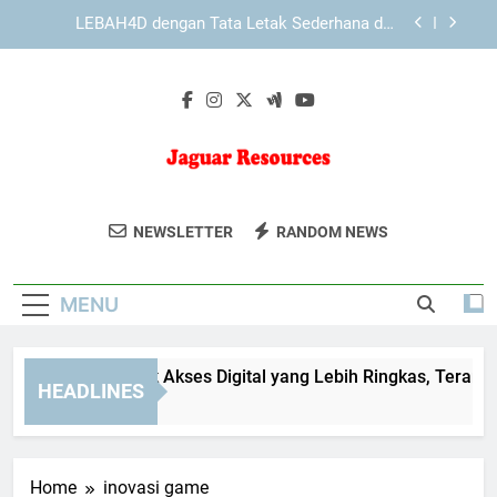
Skip
EDWINSLOT dan Perannya dalam Mendukung
to
Aktivitas Digital Harian
content
LEBAH4D dan Perannya dalam Mendukung
Aktivitas Digital Harian
EDWINSLOT untuk Akses Digital yang Lebih
Ringkas, Terarah, dan Efisien
LEBAH4D dengan Tata Letak Sederhana dan
Mudah Dipahami di Berbagai Perangkat
Jaguar
Jaguar Resources Menyediakan Solusi
EDWINSLOT dan Perannya dalam Mendukung
NEWSLETTER
RANDOM NEWS
Aktivitas Digital Harian
Resources
Konsultasi Energi Dan Sumber Daya
LEBAH4D dan Perannya dalam Mendukung
Yang Inovatif. Untuk Masa Depan Yang
Aktivitas Digital Harian
MENU
Berkelanjutan.
WINSLOT untuk Akses Digital yang Lebih Ringkas, Terarah, dan
HEADLINES
Weeks Ago
Home
inovasi game