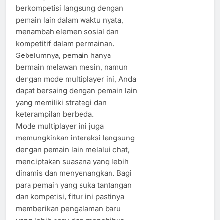
berkompetisi langsung dengan
pemain lain dalam waktu nyata,
menambah elemen sosial dan
kompetitif dalam permainan.
Sebelumnya, pemain hanya
bermain melawan mesin, namun
dengan mode multiplayer ini, Anda
dapat bersaing dengan pemain lain
yang memiliki strategi dan
keterampilan berbeda.
Mode multiplayer ini juga
memungkinkan interaksi langsung
dengan pemain lain melalui chat,
menciptakan suasana yang lebih
dinamis dan menyenangkan. Bagi
para pemain yang suka tantangan
dan kompetisi, fitur ini pastinya
memberikan pengalaman baru