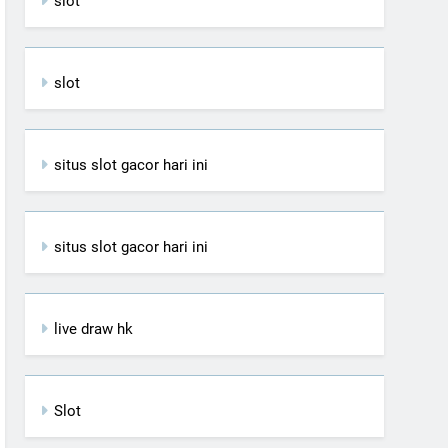
slot
slot
situs slot gacor hari ini
situs slot gacor hari ini
live draw hk
Slot