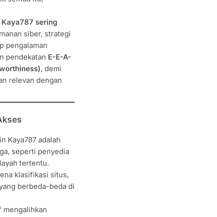
 Kaya787 sering
eamanan siber, strategi
dap pengalaman
an pendekatan
E-E-A-
tworthiness)
, demi
an relevan dengan
Akses
in Kaya787 adalah
iga, seperti penyedia
layah tertentu.
na klasifikasi situs,
s yang berbeda-beda di
if mengalihkan