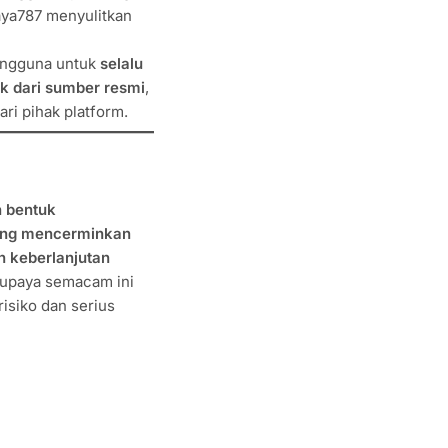
aya787 menyulitkan
pengguna untuk
selalu
k dari sumber resmi
,
ari pihak platform.
 bentuk
yang mencerminkan
 keberlanjutan
 upaya semacam ini
risiko dan serius