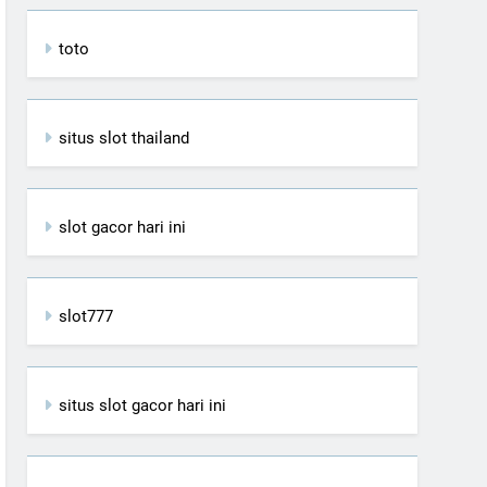
toto
situs slot thailand
slot gacor hari ini
slot777
situs slot gacor hari ini