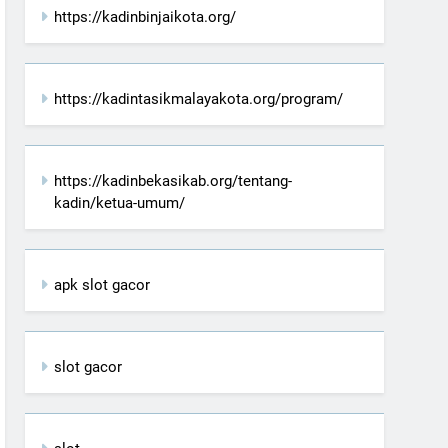
https://kadinbinjaikota.org/
https://kadintasikmalayakota.org/program/
https://kadinbekasikab.org/tentang-
kadin/ketua-umum/
apk slot gacor
slot gacor