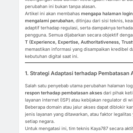
perubahan ini bukan tanpa alasan.
Artikel ini akan membahas
mengapa halaman login
mengalami perubahan
, ditinjau dari sisi teknis, k
adaptif terhadap regulasi, serta dampaknya terha
pengguna. Semua dijabarkan secara objektif deng
T (Experience, Expertise, Authoritativeness, Trus
memastikan informasi yang disampaikan kredibel d
kebutuhan digital saat ini.
1.
Strategi Adaptasi terhadap Pembatasan 
Salah satu penyebab utama perubahan halaman log
respon terhadap pembatasan akses
dari pihak ket
layanan internet (ISP) atau kebijakan regulator di wi
Beberapa domain atau jalur akses dapat diblokir kare
jenis layanan yang ditawarkan, atau faktor legalita
setiap negara.
Untuk mengatasi ini, tim teknis Kaya787 secara akt