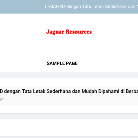
LEBAH4D dengan Tata Letak Sederhana dan M
EDWINSLOT dan Perannya dala
LEBAH4D dan Perannya dala
uar Resources
EDWINSLOT untuk Akses Digital yan
sources Menyediakan Solusi Konsultasi Energi Dan Sumber Day
LEBAH4D dengan Tata Letak Sederhana dan M
SAMPLE PAGE
EDWINSLOT dan Perannya dala
LEBAH4D dan Perannya dala
a Letak Sederhana dan Mudah Dipahami di Berbagai Perangk