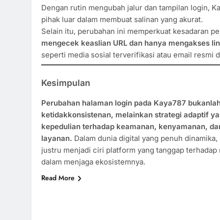
Dengan rutin mengubah jalur dan tampilan login, K
pihak luar dalam membuat salinan yang akurat.
Selain itu, perubahan ini memperkuat kesadaran 
mengecek keaslian URL dan hanya mengakses lin
seperti media sosial terverifikasi atau email resmi d
Kesimpulan
Perubahan halaman login pada Kaya787 bukanlah
ketidakkonsistenan, melainkan strategi adaptif 
kepedulian terhadap keamanan, kenyamanan, dan
layanan.
Dalam dunia digital yang penuh dinamika,
justru menjadi ciri platform yang tanggap terhadap 
dalam menjaga ekosistemnya.
Read More