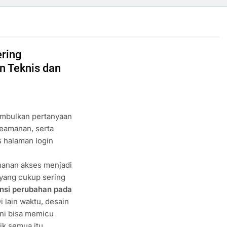
ring
n Teknis dan
imbulkan pertanyaan
keamanan, serta
s halaman login
amanan akses menjadi
l yang cukup sering
nsi perubahan pada
i lain waktu, desain
ini bisa memicu
k semua itu,