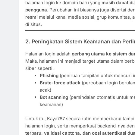
halaman login ke domain baru yang
masih dapat di
pengguna
. Perubahan ini biasanya juga disertai d
resmi
melalui kanal media sosial, grup komunitas, a
di situs.
2.
Peningkatan Sistem Keamanan dan Perl
Halaman login adalah
gerbang utama ke sistem da
Maka, halaman ini menjadi target utama dalam berb
siber seperti:
Phishing
(peniruan tampilan untuk mencuri i
Brute-force attack
(percobaan login berula
acak)
Bot scanning
(pemindaian otomatis untuk me
keamanan)
Untuk itu, Kaya787 secara rutin memperbarui tampi
halaman login, serta memperkuat backend-nya de
terbaru, validasi captcha, dan opsi autentikasi du