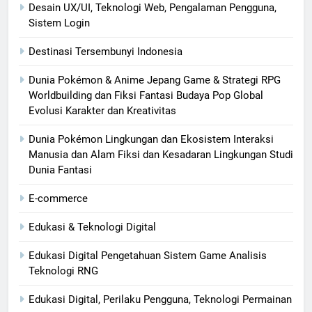
Desain UX/UI, Teknologi Web, Pengalaman Pengguna,
Sistem Login
Destinasi Tersembunyi Indonesia
Dunia Pokémon & Anime Jepang Game & Strategi RPG
Worldbuilding dan Fiksi Fantasi Budaya Pop Global
Evolusi Karakter dan Kreativitas
Dunia Pokémon Lingkungan dan Ekosistem Interaksi
Manusia dan Alam Fiksi dan Kesadaran Lingkungan Studi
Dunia Fantasi
E-commerce
Edukasi & Teknologi Digital
Edukasi Digital Pengetahuan Sistem Game Analisis
Teknologi RNG
Edukasi Digital, Perilaku Pengguna, Teknologi Permainan