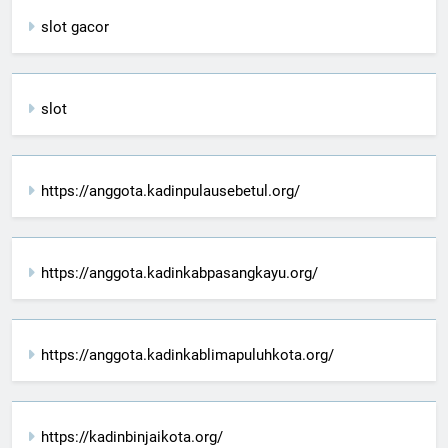
slot gacor
slot
https://anggota.kadinpulausebetul.org/
https://anggota.kadinkabpasangkayu.org/
https://anggota.kadinkablimapuluhkota.org/
https://kadinbinjaikota.org/