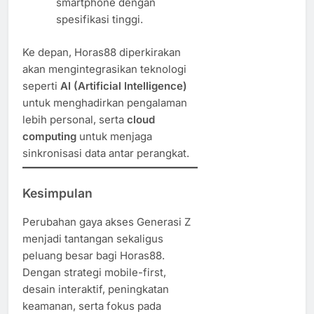
smartphone dengan
spesifikasi tinggi.
Ke depan, Horas88 diperkirakan
akan mengintegrasikan teknologi
seperti
AI (Artificial Intelligence)
untuk menghadirkan pengalaman
lebih personal, serta
cloud
computing
untuk menjaga
sinkronisasi data antar perangkat.
Kesimpulan
Perubahan gaya akses Generasi Z
menjadi tantangan sekaligus
peluang besar bagi Horas88.
Dengan strategi mobile-first,
desain interaktif, peningkatan
keamanan, serta fokus pada