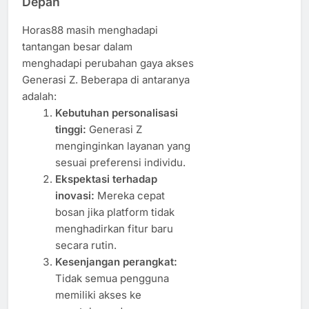
Depan
Horas88 masih menghadapi
tantangan besar dalam
menghadapi perubahan gaya akses
Generasi Z. Beberapa di antaranya
adalah:
Kebutuhan personalisasi
tinggi:
Generasi Z
menginginkan layanan yang
sesuai preferensi individu.
Ekspektasi terhadap
inovasi:
Mereka cepat
bosan jika platform tidak
menghadirkan fitur baru
secara rutin.
Kesenjangan perangkat:
Tidak semua pengguna
memiliki akses ke