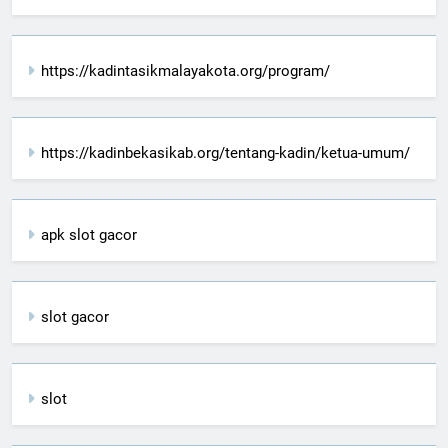
https://kadintasikmalayakota.org/program/
https://kadinbekasikab.org/tentang-kadin/ketua-umum/
apk slot gacor
slot gacor
slot