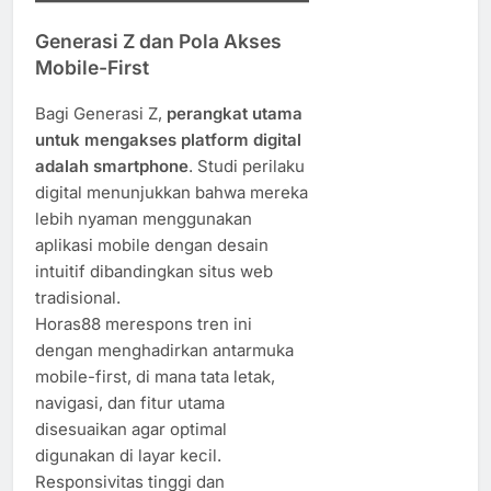
Generasi Z dan Pola Akses
Mobile-First
Bagi Generasi Z,
perangkat utama
untuk mengakses platform digital
adalah smartphone
. Studi perilaku
digital menunjukkan bahwa mereka
lebih nyaman menggunakan
aplikasi mobile dengan desain
intuitif dibandingkan situs web
tradisional.
Horas88 merespons tren ini
dengan menghadirkan antarmuka
mobile-first, di mana tata letak,
navigasi, dan fitur utama
disesuaikan agar optimal
digunakan di layar kecil.
Responsivitas tinggi dan