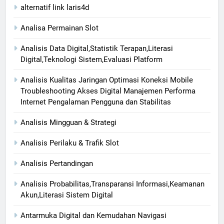
alternatif link laris4d
Analisa Permainan Slot
Analisis Data Digital,Statistik Terapan,Literasi
Digital,Teknologi Sistem,Evaluasi Platform
Analisis Kualitas Jaringan Optimasi Koneksi Mobile
Troubleshooting Akses Digital Manajemen Performa
Internet Pengalaman Pengguna dan Stabilitas
Analisis Mingguan & Strategi
Analisis Perilaku & Trafik Slot
Analisis Pertandingan
Analisis Probabilitas,Transparansi Informasi,Keamanan
Akun,Literasi Sistem Digital
Antarmuka Digital dan Kemudahan Navigasi