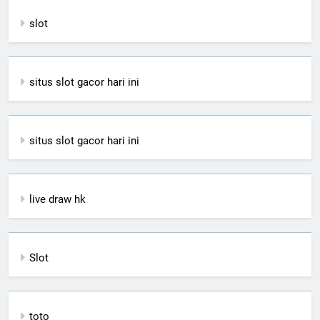
slot
situs slot gacor hari ini
situs slot gacor hari ini
live draw hk
Slot
toto