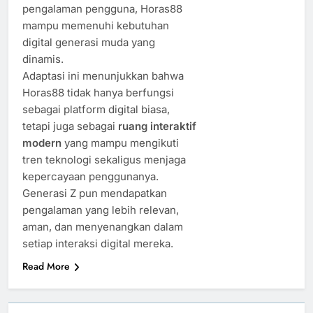
pengalaman pengguna, Horas88
mampu memenuhi kebutuhan
digital generasi muda yang
dinamis.
Adaptasi ini menunjukkan bahwa
Horas88 tidak hanya berfungsi
sebagai platform digital biasa,
tetapi juga sebagai
ruang interaktif
modern
yang mampu mengikuti
tren teknologi sekaligus menjaga
kepercayaan penggunanya.
Generasi Z pun mendapatkan
pengalaman yang lebih relevan,
aman, dan menyenangkan dalam
setiap interaksi digital mereka.
Read More