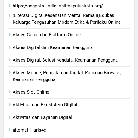
https://anggota.kadinkablimapuluhkota.org/
:Literasi Digital,Kesehatan Mental Remaja,Edukasi
Keluarga,Pengasuhan Modern,Etika & Perilaku Online
Akses Cepat dan Platform Online
Akses Digital dan Keamanan Pengguna
Akses Digital, Solusi Kendala, Keamanan Pengguna
Akses Mobile, Pengalaman Digital, Panduan Browser,
Keamanan Pengguna
Akses Slot Online
Aktivitas dan Ekosistem Digital
Aktivitas dan Layanan Digital
alternatif laris4d