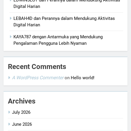
EDWINSLOT dan Perannya dalam Mendukung Aktivitas
Digital Harian
LEBAH4D dan Perannya dalam Mendukung Aktivitas
Digital Harian
KAYA787 dengan Antarmuka yang Mendukung
Pengalaman Pengguna Lebih Nyaman
Recent Comments
A WordPress Commenter
on
Hello world!
Archives
July 2026
June 2026