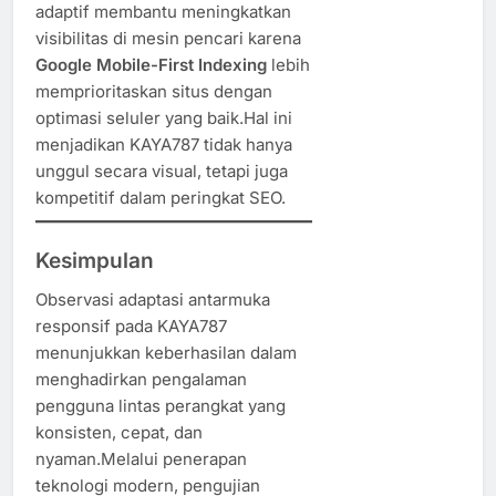
adaptif membantu meningkatkan
visibilitas di mesin pencari karena
Google Mobile-First Indexing
lebih
memprioritaskan situs dengan
optimasi seluler yang baik.Hal ini
menjadikan KAYA787 tidak hanya
unggul secara visual, tetapi juga
kompetitif dalam peringkat SEO.
Kesimpulan
Observasi adaptasi antarmuka
responsif pada KAYA787
menunjukkan keberhasilan dalam
menghadirkan pengalaman
pengguna lintas perangkat yang
konsisten, cepat, dan
nyaman.Melalui penerapan
teknologi modern, pengujian