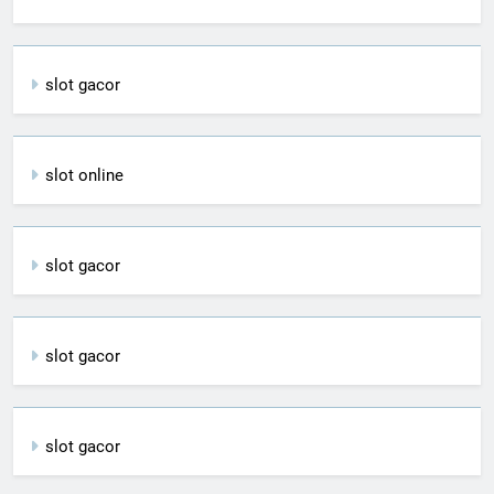
slot gacor
slot online
slot gacor
slot gacor
slot gacor