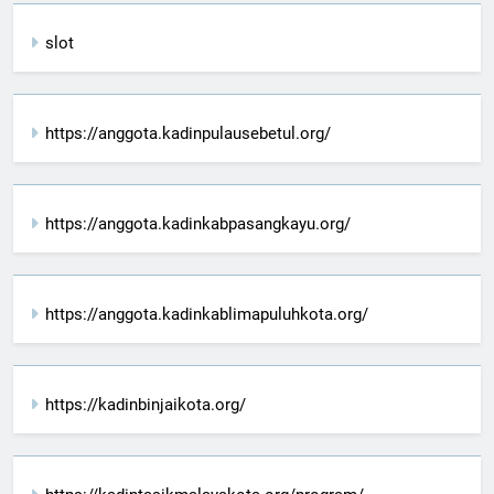
slot
https://anggota.kadinpulausebetul.org/
https://anggota.kadinkabpasangkayu.org/
https://anggota.kadinkablimapuluhkota.org/
https://kadinbinjaikota.org/