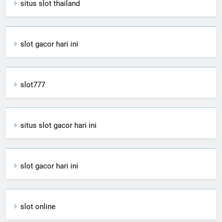
situs slot thailand
slot gacor hari ini
slot777
situs slot gacor hari ini
slot gacor hari ini
slot online