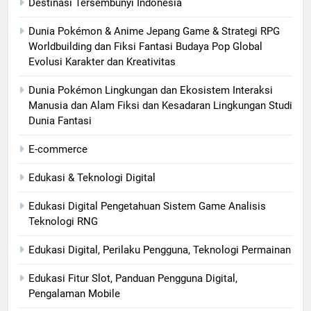
Destinasi Tersembunyi Indonesia
Dunia Pokémon & Anime Jepang Game & Strategi RPG
Worldbuilding dan Fiksi Fantasi Budaya Pop Global
Evolusi Karakter dan Kreativitas
Dunia Pokémon Lingkungan dan Ekosistem Interaksi
Manusia dan Alam Fiksi dan Kesadaran Lingkungan Studi
Dunia Fantasi
E-commerce
Edukasi & Teknologi Digital
Edukasi Digital Pengetahuan Sistem Game Analisis
Teknologi RNG
Edukasi Digital, Perilaku Pengguna, Teknologi Permainan
Edukasi Fitur Slot, Panduan Pengguna Digital,
Pengalaman Mobile