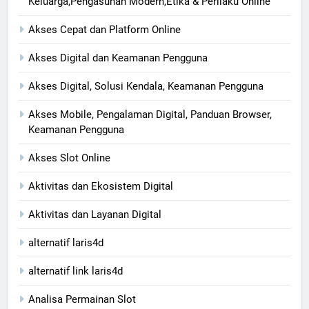
Keluarga,Pengasuhan Modern,Etika & Perilaku Online
Akses Cepat dan Platform Online
Akses Digital dan Keamanan Pengguna
Akses Digital, Solusi Kendala, Keamanan Pengguna
Akses Mobile, Pengalaman Digital, Panduan Browser,
Keamanan Pengguna
Akses Slot Online
Aktivitas dan Ekosistem Digital
Aktivitas dan Layanan Digital
alternatif laris4d
alternatif link laris4d
Analisa Permainan Slot