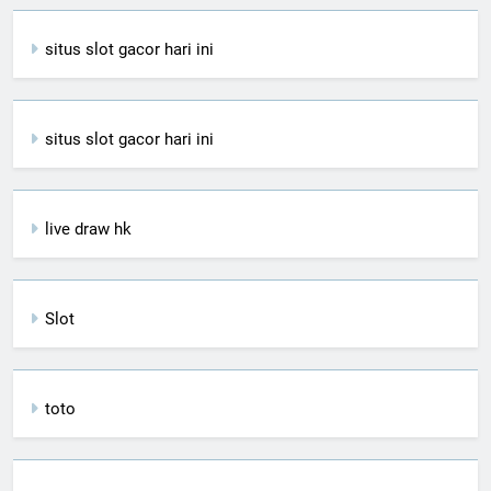
situs slot gacor hari ini
situs slot gacor hari ini
live draw hk
Slot
toto