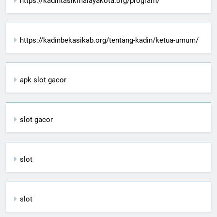
https://kadintasikmalayakota.org/program/
https://kadinbekasikab.org/tentang-kadin/ketua-umum/
apk slot gacor
slot gacor
slot
slot