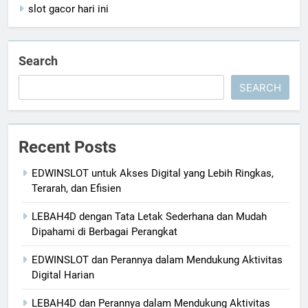
slot gacor hari ini
Search
SEARCH
Recent Posts
EDWINSLOT untuk Akses Digital yang Lebih Ringkas,
Terarah, dan Efisien
LEBAH4D dengan Tata Letak Sederhana dan Mudah
Dipahami di Berbagai Perangkat
EDWINSLOT dan Perannya dalam Mendukung Aktivitas
Digital Harian
LEBAH4D dan Perannya dalam Mendukung Aktivitas