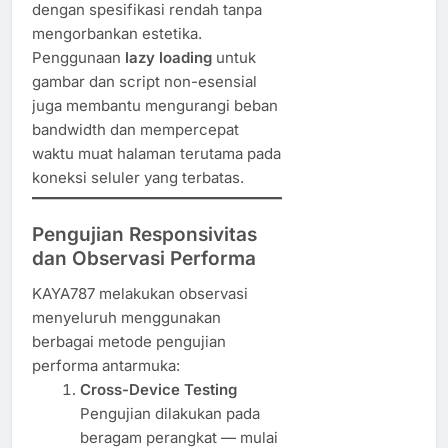
dengan spesifikasi rendah tanpa
mengorbankan estetika.
Penggunaan
lazy loading
untuk
gambar dan script non-esensial
juga membantu mengurangi beban
bandwidth dan mempercepat
waktu muat halaman terutama pada
koneksi seluler yang terbatas.
Pengujian Responsivitas
dan Observasi Performa
KAYA787 melakukan observasi
menyeluruh menggunakan
berbagai metode pengujian
performa antarmuka:
Cross-Device Testing
Pengujian dilakukan pada
beragam perangkat — mulai