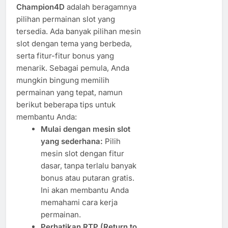
Champion4D
adalah beragamnya
pilihan permainan slot yang
tersedia. Ada banyak pilihan mesin
slot dengan tema yang berbeda,
serta fitur-fitur bonus yang
menarik. Sebagai pemula, Anda
mungkin bingung memilih
permainan yang tepat, namun
berikut beberapa tips untuk
membantu Anda:
Mulai dengan mesin slot
yang sederhana:
Pilih
mesin slot dengan fitur
dasar, tanpa terlalu banyak
bonus atau putaran gratis.
Ini akan membantu Anda
memahami cara kerja
permainan.
Perhatikan RTP (Return to