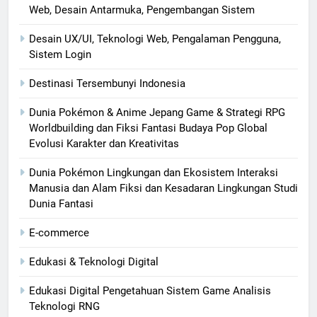
Web, Desain Antarmuka, Pengembangan Sistem
Desain UX/UI, Teknologi Web, Pengalaman Pengguna,
Sistem Login
Destinasi Tersembunyi Indonesia
Dunia Pokémon & Anime Jepang Game & Strategi RPG
Worldbuilding dan Fiksi Fantasi Budaya Pop Global
Evolusi Karakter dan Kreativitas
Dunia Pokémon Lingkungan dan Ekosistem Interaksi
Manusia dan Alam Fiksi dan Kesadaran Lingkungan Studi
Dunia Fantasi
E-commerce
Edukasi & Teknologi Digital
Edukasi Digital Pengetahuan Sistem Game Analisis
Teknologi RNG