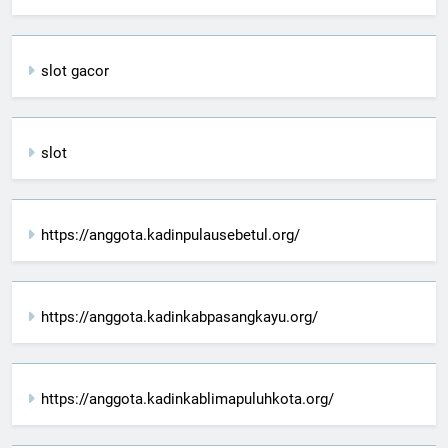
slot gacor
slot
https://anggota.kadinpulausebetul.org/
https://anggota.kadinkabpasangkayu.org/
https://anggota.kadinkablimapuluhkota.org/