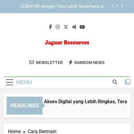
Skip
EDWINSLOT dan Perannya dalam Mendukung
to
Aktivitas Digital Harian
content
LEBAH4D dan Perannya dalam Mendukung
Aktivitas Digital Harian
EDWINSLOT untuk Akses Digital yang Lebih
Ringkas, Terarah, dan Efisien
LEBAH4D dengan Tata Letak Sederhana dan
Mudah Dipahami di Berbagai Perangkat
Jaguar
Jaguar Resources Menyediakan Solusi
EDWINSLOT dan Perannya dalam Mendukung
NEWSLETTER
RANDOM NEWS
Aktivitas Digital Harian
Resources
Konsultasi Energi Dan Sumber Daya
LEBAH4D dan Perannya dalam Mendukung
Yang Inovatif. Untuk Masa Depan Yang
Aktivitas Digital Harian
MENU
Berkelanjutan.
WINSLOT untuk Akses Digital yang Lebih Ringkas, Terarah, dan
HEADLINES
Week Ago
Home
Cara Bermain