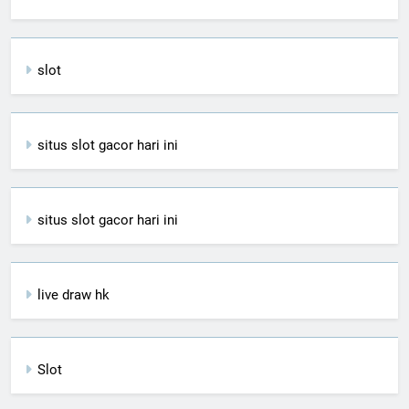
slot
situs slot gacor hari ini
situs slot gacor hari ini
live draw hk
Slot