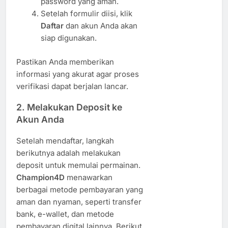
password yang aman.
Setelah formulir diisi, klik
Daftar
dan akun Anda akan
siap digunakan.
Pastikan Anda memberikan
informasi yang akurat agar proses
verifikasi dapat berjalan lancar.
2.
Melakukan Deposit ke
Akun Anda
Setelah mendaftar, langkah
berikutnya adalah melakukan
deposit untuk memulai permainan.
Champion4D
menawarkan
berbagai metode pembayaran yang
aman dan nyaman, seperti transfer
bank, e-wallet, dan metode
pembayaran digital lainnya. Berikut