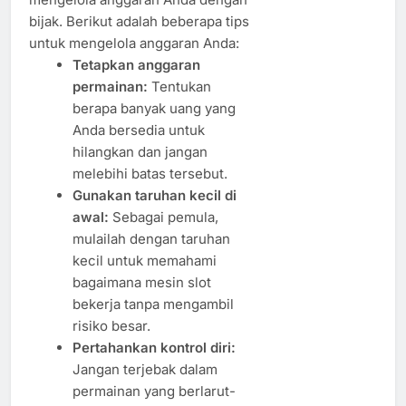
bijak. Berikut adalah beberapa tips
untuk mengelola anggaran Anda:
Tetapkan anggaran
permainan:
Tentukan
berapa banyak uang yang
Anda bersedia untuk
hilangkan dan jangan
melebihi batas tersebut.
Gunakan taruhan kecil di
awal:
Sebagai pemula,
mulailah dengan taruhan
kecil untuk memahami
bagaimana mesin slot
bekerja tanpa mengambil
risiko besar.
Pertahankan kontrol diri:
Jangan terjebak dalam
permainan yang berlarut-