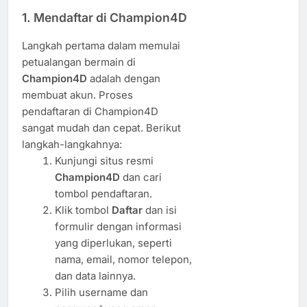
1.
Mendaftar di Champion4D
Langkah pertama dalam memulai
petualangan bermain di
Champion4D
adalah dengan
membuat akun. Proses
pendaftaran di Champion4D
sangat mudah dan cepat. Berikut
langkah-langkahnya:
Kunjungi situs resmi
Champion4D
dan cari
tombol pendaftaran.
Klik tombol
Daftar
dan isi
formulir dengan informasi
yang diperlukan, seperti
nama, email, nomor telepon,
dan data lainnya.
Pilih username dan