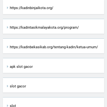
https://kadinbinjaikota.org/
https://kadintasikmalayakota.org/program/
https://kadinbekasikab.org/tentang-kadin/ketua-umum/
apk slot gacor
slot gacor
slot