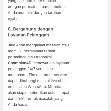
yang baik untuk berkenalan
dengan permainan baru sebelum
Anda memulai dengan taruhan
nyata.
8.
Bergabung dengan
Layanan Pelanggan
Jika Anda mengalami masalah atau
memiliki pertanyaan terkait
permainan atau transaksi,
Champion4D
menawarkan layanan
pelanggan 24/7 yang siap
membantu. Tim customer service
dapat dihubungi melalui live chat,
email, atau WhatsApp. Mereka
akan siap memberikan solusi cepat
dan efektif untuk masalah yang
Anda hadapi.