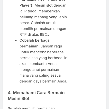
Player):
Mesin slot dengan
RTP tinggi memberikan
peluang menang yang lebih
besar. Cobalah untuk
memilih permainan dengan
RTP di atas 95%.
Cobalah berbagai
permainan:
Jangan ragu
untuk mencoba beberapa
permainan yang berbeda. Ini
akan membantu Anda
mengetahui permainan
mana yang paling sesuai
dengan gaya bermain Anda.
4.
Memahami Cara Bermain
Mesin Slot
Setelah memilih permainan,