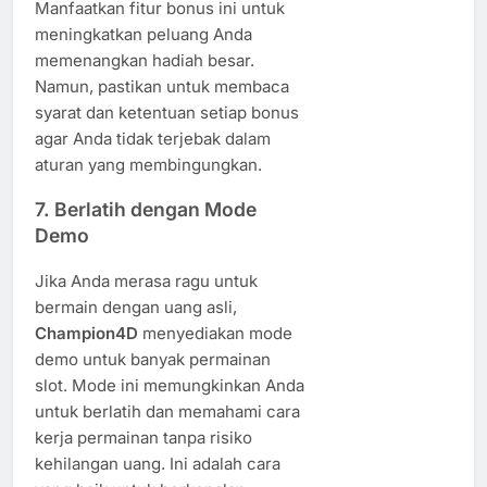
Manfaatkan fitur bonus ini untuk
meningkatkan peluang Anda
memenangkan hadiah besar.
Namun, pastikan untuk membaca
syarat dan ketentuan setiap bonus
agar Anda tidak terjebak dalam
aturan yang membingungkan.
7.
Berlatih dengan Mode
Demo
Jika Anda merasa ragu untuk
bermain dengan uang asli,
Champion4D
menyediakan mode
demo untuk banyak permainan
slot. Mode ini memungkinkan Anda
untuk berlatih dan memahami cara
kerja permainan tanpa risiko
kehilangan uang. Ini adalah cara