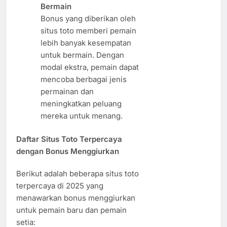
Bermain
Bonus yang diberikan oleh
situs toto memberi pemain
lebih banyak kesempatan
untuk bermain. Dengan
modal ekstra, pemain dapat
mencoba berbagai jenis
permainan dan
meningkatkan peluang
mereka untuk menang.
Daftar Situs Toto Terpercaya
dengan Bonus Menggiurkan
Berikut adalah beberapa situs toto
terpercaya di 2025 yang
menawarkan bonus menggiurkan
untuk pemain baru dan pemain
setia: