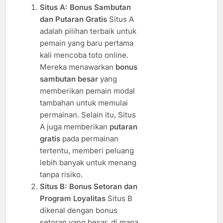
Situs A: Bonus Sambutan
dan Putaran Gratis
Situs A
adalah pilihan terbaik untuk
pemain yang baru pertama
kali mencoba toto online.
Mereka menawarkan
bonus
sambutan besar
yang
memberikan pemain modal
tambahan untuk memulai
permainan. Selain itu, Situs
A juga memberikan
putaran
gratis
pada permainan
tertentu, memberi peluang
lebih banyak untuk menang
tanpa risiko.
Situs B: Bonus Setoran dan
Program Loyalitas
Situs B
dikenal dengan bonus
setoran yang besar, di mana