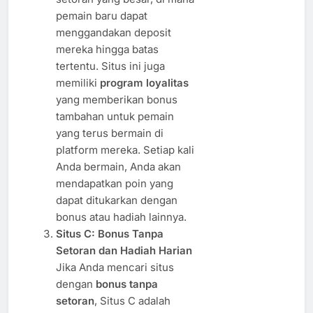
pemain baru dapat
menggandakan deposit
mereka hingga batas
tertentu. Situs ini juga
memiliki
program loyalitas
yang memberikan bonus
tambahan untuk pemain
yang terus bermain di
platform mereka. Setiap kali
Anda bermain, Anda akan
mendapatkan poin yang
dapat ditukarkan dengan
bonus atau hadiah lainnya.
Situs C: Bonus Tanpa
Setoran dan Hadiah Harian
Jika Anda mencari situs
dengan
bonus tanpa
setoran
, Situs C adalah