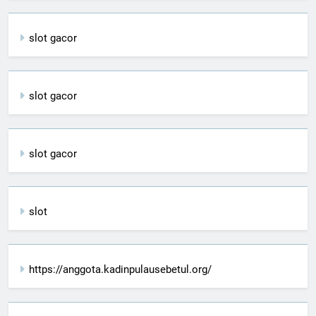
slot gacor
slot gacor
slot gacor
slot
https://anggota.kadinpulausebetul.org/