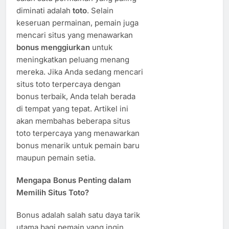
diminati adalah
toto
. Selain
keseruan permainan, pemain juga
mencari situs yang menawarkan
bonus menggiurkan
untuk
meningkatkan peluang menang
mereka. Jika Anda sedang mencari
situs toto terpercaya dengan
bonus terbaik, Anda telah berada
di tempat yang tepat. Artikel ini
akan membahas beberapa situs
toto terpercaya yang menawarkan
bonus menarik untuk pemain baru
maupun pemain setia.
Mengapa Bonus Penting dalam
Memilih Situs Toto?
Bonus adalah salah satu daya tarik
utama bagi pemain yang ingin