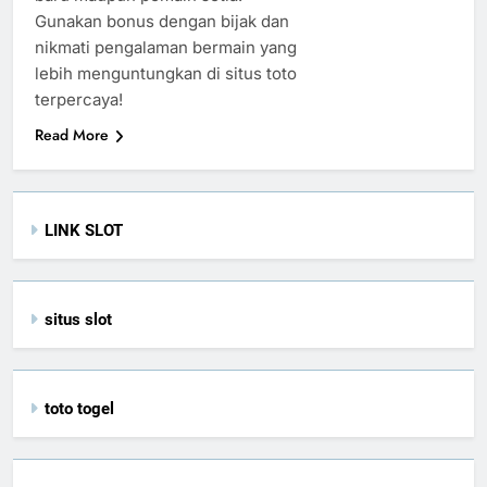
Gunakan bonus dengan bijak dan
nikmati pengalaman bermain yang
lebih menguntungkan di situs toto
terpercaya!
Read More
LINK SLOT
situs slot
toto togel