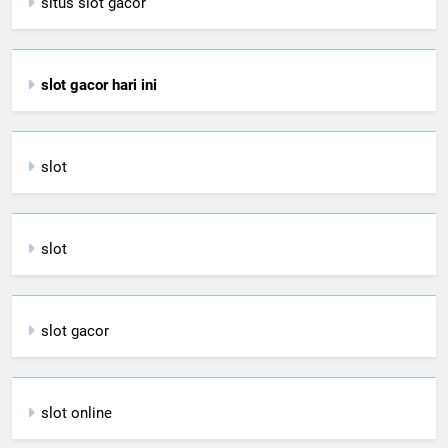
situs slot gacor
slot gacor hari ini
slot
slot
slot gacor
slot online