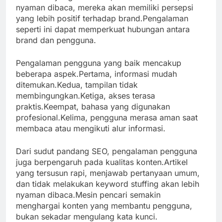
nyaman dibaca, mereka akan memiliki persepsi
yang lebih positif terhadap brand.Pengalaman
seperti ini dapat memperkuat hubungan antara
brand dan pengguna.
Pengalaman pengguna yang baik mencakup
beberapa aspek.Pertama, informasi mudah
ditemukan.Kedua, tampilan tidak
membingungkan.Ketiga, akses terasa
praktis.Keempat, bahasa yang digunakan
profesional.Kelima, pengguna merasa aman saat
membaca atau mengikuti alur informasi.
Dari sudut pandang SEO, pengalaman pengguna
juga berpengaruh pada kualitas konten.Artikel
yang tersusun rapi, menjawab pertanyaan umum,
dan tidak melakukan keyword stuffing akan lebih
nyaman dibaca.Mesin pencari semakin
menghargai konten yang membantu pengguna,
bukan sekadar mengulang kata kunci.