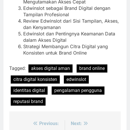
Mengutamakan Akses Cepat
Edwinslot sebagai Brand Digital dengan
Tampilan Profesional
Review Edwinslot dari Sisi Tampilan, Akses,
dan Kenyamanan
Edwinslot dan Pentingnya Keamanan Data
dalam Akses Digital
Strategi Membangun Citra Digital yang
Konsisten untuk Brand Online
Tagged:
akses digital aman
brand online
citra digital konsisten
edwinslot
identitas digital
pengalaman pengguna
reputasi brand
Previous:
Next:
Post