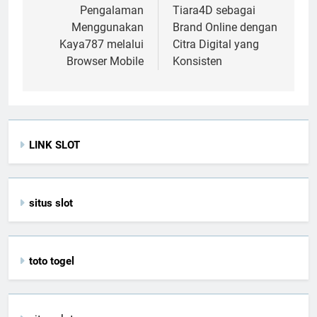
navigation
Pengalaman
Tiara4D sebagai
Menggunakan
Brand Online dengan
Kaya787 melalui
Citra Digital yang
Browser Mobile
Konsisten
LINK SLOT
situs slot
toto togel