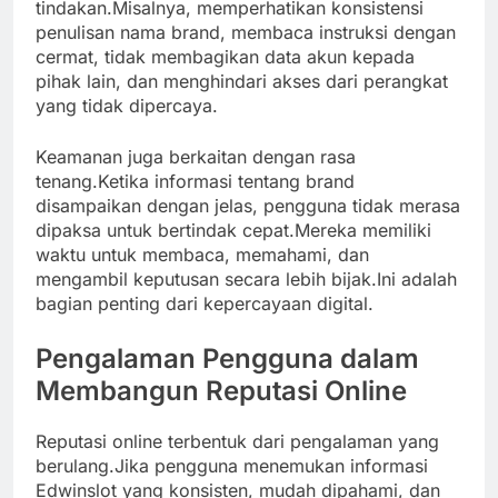
tindakan.Misalnya, memperhatikan konsistensi
penulisan nama brand, membaca instruksi dengan
cermat, tidak membagikan data akun kepada
pihak lain, dan menghindari akses dari perangkat
yang tidak dipercaya.
Keamanan juga berkaitan dengan rasa
tenang.Ketika informasi tentang brand
disampaikan dengan jelas, pengguna tidak merasa
dipaksa untuk bertindak cepat.Mereka memiliki
waktu untuk membaca, memahami, dan
mengambil keputusan secara lebih bijak.Ini adalah
bagian penting dari kepercayaan digital.
Pengalaman Pengguna dalam
Membangun Reputasi Online
Reputasi online terbentuk dari pengalaman yang
berulang.Jika pengguna menemukan informasi
Edwinslot yang konsisten, mudah dipahami, dan