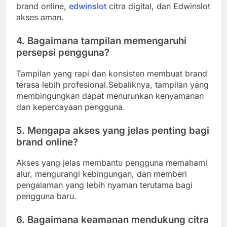
brand online,
edwinslot
citra digital, dan Edwinslot
akses aman.
4. Bagaimana tampilan memengaruhi
persepsi pengguna?
Tampilan yang rapi dan konsisten membuat brand
terasa lebih profesional.Sebaliknya, tampilan yang
membingungkan dapat menurunkan kenyamanan
dan kepercayaan pengguna.
5. Mengapa akses yang jelas penting bagi
brand online?
Akses yang jelas membantu pengguna memahami
alur, mengurangi kebingungan, dan memberi
pengalaman yang lebih nyaman terutama bagi
pengguna baru.
6. Bagaimana keamanan mendukung citra