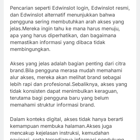
Pencarian seperti Edwinslot login, Edwinslot resmi,
dan Edwinslot alternatif menunjukkan bahwa
pengguna sering membutuhkan arah akses yang
jelas.Mereka ingin tahu ke mana harus menuju,
apa yang harus diperhatikan, dan bagaimana
memastikan informasi yang dibaca tidak
membingungkan.
Akses yang jelas adalah bagian penting dari citra
brand.Bila pengguna merasa mudah memahami
alur akses, mereka akan melihat brand sebagai
lebih rapi dan profesional.Sebaliknya, akses yang
tidak konsisten dapat menimbulkan keraguan,
terutama bagi pengguna baru yang belum
memahami struktur informasi brand.
Dalam konteks digital, akses tidak hanya berarti
kemampuan membuka halaman.Akses juga
mencakup kejelasan instruksi, kemudahan
navigasi, serta tersedianya informasi pendukung