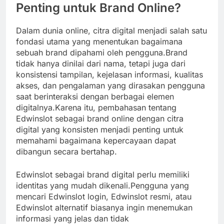
Penting untuk Brand Online?
Dalam dunia online, citra digital menjadi salah satu
fondasi utama yang menentukan bagaimana
sebuah brand dipahami oleh pengguna.Brand
tidak hanya dinilai dari nama, tetapi juga dari
konsistensi tampilan, kejelasan informasi, kualitas
akses, dan pengalaman yang dirasakan pengguna
saat berinteraksi dengan berbagai elemen
digitalnya.Karena itu, pembahasan tentang
Edwinslot sebagai brand online dengan citra
digital yang konsisten menjadi penting untuk
memahami bagaimana kepercayaan dapat
dibangun secara bertahap.
Edwinslot sebagai brand digital perlu memiliki
identitas yang mudah dikenali.Pengguna yang
mencari Edwinslot login, Edwinslot resmi, atau
Edwinslot alternatif biasanya ingin menemukan
informasi yang jelas dan tidak