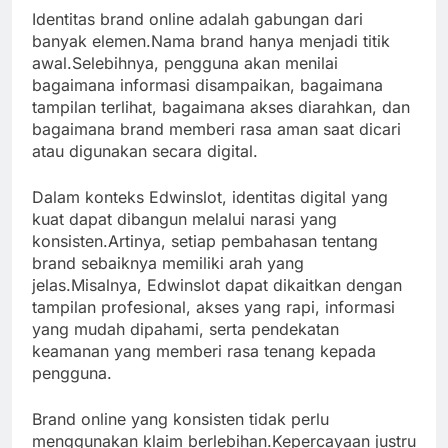
Identitas brand online adalah gabungan dari
banyak elemen.Nama brand hanya menjadi titik
awal.Selebihnya, pengguna akan menilai
bagaimana informasi disampaikan, bagaimana
tampilan terlihat, bagaimana akses diarahkan, dan
bagaimana brand memberi rasa aman saat dicari
atau digunakan secara digital.
Dalam konteks Edwinslot, identitas digital yang
kuat dapat dibangun melalui narasi yang
konsisten.Artinya, setiap pembahasan tentang
brand sebaiknya memiliki arah yang
jelas.Misalnya, Edwinslot dapat dikaitkan dengan
tampilan profesional, akses yang rapi, informasi
yang mudah dipahami, serta pendekatan
keamanan yang memberi rasa tenang kepada
pengguna.
Brand online yang konsisten tidak perlu
menggunakan klaim berlebihan.Kepercayaan justru