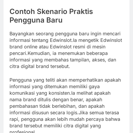
Contoh Skenario Praktis
Pengguna Baru
Bayangkan seorang pengguna baru ingin mencari
informasi tentang Edwinslot.Ia mengetik Edwinslot
brand online atau Edwinslot resmi di mesin
pencari.Kemudian, ia menemukan beberapa
informasi yang membahas tampilan, akses, dan
citra digital brand tersebut.
Pengguna yang teliti akan memperhatikan apakah
informasi yang ditemukan memiliki gaya
komunikasi yang konsisten.Ia melihat apakah
nama brand ditulis dengan benar, apakah
pembahasan tidak berlebihan, dan apakah
informasi disusun secara logis.Jika semua terasa
rapi, pengguna akan lebih mudah percaya bahwa
brand tersebut memiliki citra digital yang
profesional.