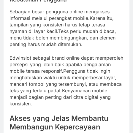
Sebagian besar pengguna online mengakses
informasi melalui perangkat mobile.Karena itu,
tampilan yang konsisten harus tetap terasa
nyaman di layar kecil.Teks perlu mudah dibaca,
menu tidak boleh membingungkan, dan elemen
penting harus mudah ditemukan.
Edwinslot sebagai brand online dapat memperoleh
persepsi yang lebih baik apabila pengalaman
mobile terasa responsif.Pengguna tidak ingin
menghabiskan waktu untuk memperbesar layar,
mencari tombol yang tersembunyi, atau membaca
teks yang terlalu padat.Kenyamanan mobile
menjadi bagian penting dari citra digital yang
konsisten.
Akses yang Jelas Membantu
Membangun Kepercayaan