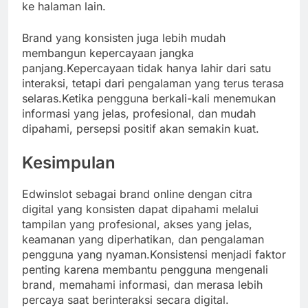
ke halaman lain.
Brand yang konsisten juga lebih mudah
membangun kepercayaan jangka
panjang.Kepercayaan tidak hanya lahir dari satu
interaksi, tetapi dari pengalaman yang terus terasa
selaras.Ketika pengguna berkali-kali menemukan
informasi yang jelas, profesional, dan mudah
dipahami, persepsi positif akan semakin kuat.
Kesimpulan
Edwinslot sebagai brand online dengan citra
digital yang konsisten dapat dipahami melalui
tampilan yang profesional, akses yang jelas,
keamanan yang diperhatikan, dan pengalaman
pengguna yang nyaman.Konsistensi menjadi faktor
penting karena membantu pengguna mengenali
brand, memahami informasi, dan merasa lebih
percaya saat berinteraksi secara digital.