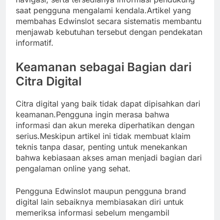
saat pengguna mengalami kendala.Artikel yang
membahas Edwinslot secara sistematis membantu
menjawab kebutuhan tersebut dengan pendekatan
informatif.
Keamanan sebagai Bagian dari
Citra Digital
Citra digital yang baik tidak dapat dipisahkan dari
keamanan.Pengguna ingin merasa bahwa
informasi dan akun mereka diperhatikan dengan
serius.Meskipun artikel ini tidak membuat klaim
teknis tanpa dasar, penting untuk menekankan
bahwa kebiasaan akses aman menjadi bagian dari
pengalaman online yang sehat.
Pengguna Edwinslot maupun pengguna brand
digital lain sebaiknya membiasakan diri untuk
memeriksa informasi sebelum mengambil