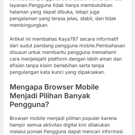
layanan.Pengguna tidak hanya membutuhkan
halaman yang dapat dibuka, tetapi juga
pengalaman yang terasa jelas, stabil, dan tidak
membingungkan.
Artikel ini membahas Kaya787 secara informatif
dari sudut pandang pengguna mobile.Pembahasan
disusun untuk membantu pengguna memahami
cara menjelajahi platform dengan lebih aman dan
efisien tanpa klaim berlebihan serta tanpa
pengulangan kata kunci yang dipaksakan.
Mengapa Browser Mobile
Menjadi Pilihan Banyak
Pengguna?
Browser mobile menjadi pilihan populer karena
hampir semua aktivitas digital kini dilakukan
melalui ponsel.Pengguna dapat mencari informasi