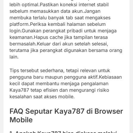
lebih optimal.Pastikan koneksi internet stabil
sebelum memasukkan data akun.Jangan
membuka terlalu banyak tab saat mengakses
platform.Periksa kembali halaman sebelum
login.Gunakan perangkat pribadi untuk menjaga
keamanan.Hapus cache jika tampilan terasa
bermasalah.Keluar dari akun setelah selesai,
terutama jika perangkat digunakan bersama orang
lain.
Tips tersebut sederhana, tetapi relevan untuk
pengguna baru maupun pengguna aktif.Kebiasaan
kecil dapat membantu menjaga pengalaman
Kaya787 tetap efisien dan mengurangi risiko
kesalahan saat akses mobile.
FAQ Seputar Kaya787 di Browser
Mobile