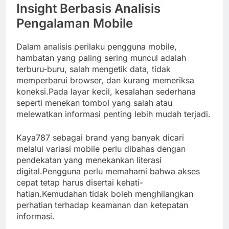
Insight Berbasis Analisis
Pengalaman Mobile
Dalam analisis perilaku pengguna mobile,
hambatan yang paling sering muncul adalah
terburu-buru, salah mengetik data, tidak
memperbarui browser, dan kurang memeriksa
koneksi.Pada layar kecil, kesalahan sederhana
seperti menekan tombol yang salah atau
melewatkan informasi penting lebih mudah terjadi.
Kaya787 sebagai brand yang banyak dicari
melalui variasi mobile perlu dibahas dengan
pendekatan yang menekankan literasi
digital.Pengguna perlu memahami bahwa akses
cepat tetap harus disertai kehati-
hatian.Kemudahan tidak boleh menghilangkan
perhatian terhadap keamanan dan ketepatan
informasi.