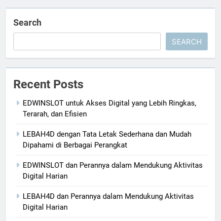
Search
SEARCH
Recent Posts
EDWINSLOT untuk Akses Digital yang Lebih Ringkas,
Terarah, dan Efisien
LEBAH4D dengan Tata Letak Sederhana dan Mudah
Dipahami di Berbagai Perangkat
EDWINSLOT dan Perannya dalam Mendukung Aktivitas
Digital Harian
LEBAH4D dan Perannya dalam Mendukung Aktivitas
Digital Harian