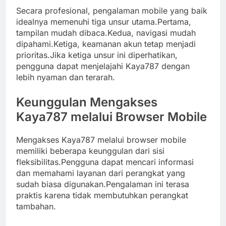
Secara profesional, pengalaman mobile yang baik
idealnya memenuhi tiga unsur utama.Pertama,
tampilan mudah dibaca.Kedua, navigasi mudah
dipahami.Ketiga, keamanan akun tetap menjadi
prioritas.Jika ketiga unsur ini diperhatikan,
pengguna dapat menjelajahi Kaya787 dengan
lebih nyaman dan terarah.
Keunggulan Mengakses
Kaya787 melalui Browser Mobile
Mengakses Kaya787 melalui browser mobile
memiliki beberapa keunggulan dari sisi
fleksibilitas.Pengguna dapat mencari informasi
dan memahami layanan dari perangkat yang
sudah biasa digunakan.Pengalaman ini terasa
praktis karena tidak membutuhkan perangkat
tambahan.