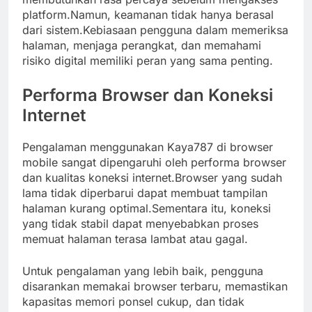
platform.Namun, keamanan tidak hanya berasal
dari sistem.Kebiasaan pengguna dalam memeriksa
halaman, menjaga perangkat, dan memahami
risiko digital memiliki peran yang sama penting.
Performa Browser dan Koneksi
Internet
Pengalaman menggunakan Kaya787 di browser
mobile sangat dipengaruhi oleh performa browser
dan kualitas koneksi internet.Browser yang sudah
lama tidak diperbarui dapat membuat tampilan
halaman kurang optimal.Sementara itu, koneksi
yang tidak stabil dapat menyebabkan proses
memuat halaman terasa lambat atau gagal.
Untuk pengalaman yang lebih baik, pengguna
disarankan memakai browser terbaru, memastikan
kapasitas memori ponsel cukup, dan tidak