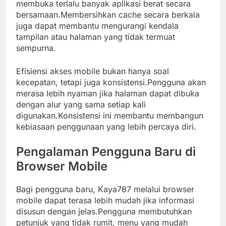
membuka terlalu banyak aplikasi berat secara
bersamaan.Membersihkan cache secara berkala
juga dapat membantu mengurangi kendala
tampilan atau halaman yang tidak termuat
sempurna.
Efisiensi akses mobile bukan hanya soal
kecepatan, tetapi juga konsistensi.Pengguna akan
merasa lebih nyaman jika halaman dapat dibuka
dengan alur yang sama setiap kali
digunakan.Konsistensi ini membantu membangun
kebiasaan penggunaan yang lebih percaya diri.
Pengalaman Pengguna Baru di
Browser Mobile
Bagi pengguna baru, Kaya787 melalui browser
mobile dapat terasa lebih mudah jika informasi
disusun dengan jelas.Pengguna membutuhkan
petunjuk yang tidak rumit, menu yang mudah