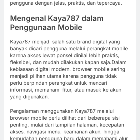
pengguna dengan jelas, praktis, dan tepercaya.
Mengenal Kaya787 dalam
Penggunaan Mobile
Kaya787 menjadi salah satu brand digital yang
banyak dicari pengguna melalui perangkat mobile
karena akses lewat ponsel dinilai lebih praktis,
fleksibel, dan mudah dilakukan kapan saja.Dalam
kebiasaan digital modern, browser mobile sering
menjadi pilihan utama karena pengguna tidak
perlu berpindah perangkat untuk mencari
informasi, memahami fitur, atau masuk ke akun
yang digunakan.
Pengalaman menggunakan Kaya787 melalui
browser mobile perlu dilihat dari beberapa sisi
penting, mulai dari tampilan halaman, kecepatan
akses, navigasi menu, keamanan akun, hingga
kemudahan pengguna baru dalam memahami alur