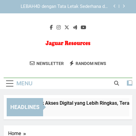
Skip
EDWINSLOT dan Perannya dalam Mendukung
to
Aktivitas Digital Harian
content
LEBAH4D dan Perannya dalam Mendukung
Aktivitas Digital Harian
EDWINSLOT untuk Akses Digital yang Lebih
Ringkas, Terarah, dan Efisien
LEBAH4D dengan Tata Letak Sederhana dan
Mudah Dipahami di Berbagai Perangkat
Jaguar
Jaguar Resources Menyediakan Solusi
EDWINSLOT dan Perannya dalam Mendukung
NEWSLETTER
RANDOM NEWS
Aktivitas Digital Harian
Resources
Konsultasi Energi Dan Sumber Daya
LEBAH4D dan Perannya dalam Mendukung
Yang Inovatif. Untuk Masa Depan Yang
Aktivitas Digital Harian
MENU
Berkelanjutan.
WINSLOT untuk Akses Digital yang Lebih Ringkas, Terarah, dan
HEADLINES
Week Ago
Home