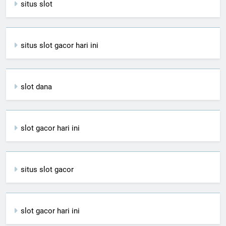
situs slot
situs slot gacor hari ini
slot dana
slot gacor hari ini
situs slot gacor
slot gacor hari ini