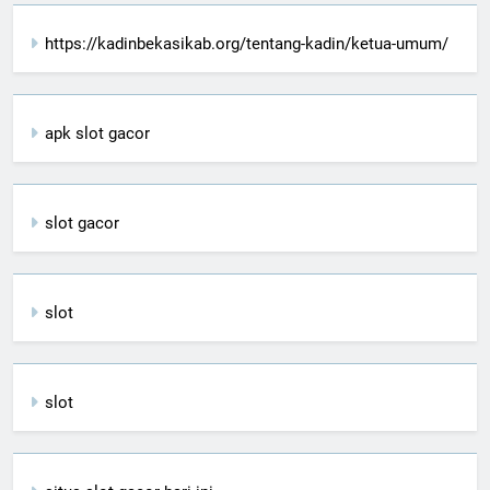
https://kadinbekasikab.org/tentang-kadin/ketua-umum/
apk slot gacor
slot gacor
slot
slot