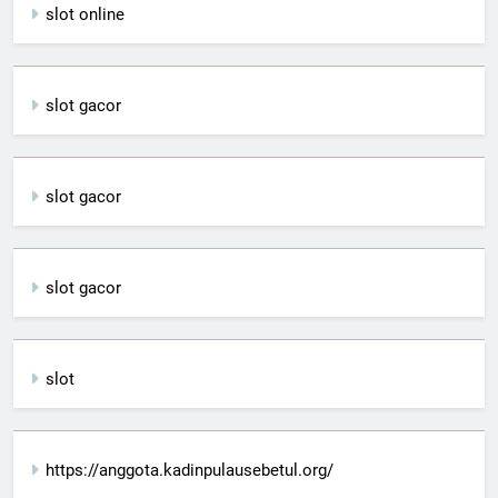
slot online
slot gacor
slot gacor
slot gacor
slot
https://anggota.kadinpulausebetul.org/