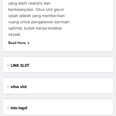
yang lebih realistis dan
berkelanjutan. Situs slot gacor
sejati adalah yang memberikan
ruang untuk pengalaman bermain
optimal, bukan hanya ledakan
sesaat.
Read More
LINK SLOT
situs slot
toto togel