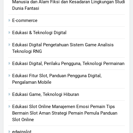
Manusia dan Alam Fiksi dan Kesadaran Lingkungan Studi
Dunia Fantasi
E-commerce
Edukasi & Teknologi Digital
Edukasi Digital Pengetahuan Sistem Game Analisis
Teknologi RNG
Edukasi Digital, Perilaku Pengguna, Teknologi Permainan
Edukasi Fitur Slot, Panduan Pengguna Digital,
Pengalaman Mobile
Edukasi Game, Teknologi Hiburan
Edukasi Slot Online Manajemen Emosi Pemain Tips
Bermain Slot Aman Strategi Pemain Pemula Panduan
Slot Online
edwinslot