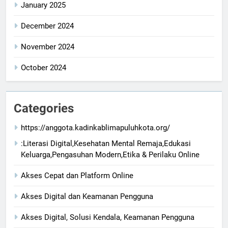
January 2025
December 2024
November 2024
October 2024
Categories
https://anggota.kadinkablimapuluhkota.org/
:Literasi Digital,Kesehatan Mental Remaja,Edukasi
Keluarga,Pengasuhan Modern,Etika & Perilaku Online
Akses Cepat dan Platform Online
Akses Digital dan Keamanan Pengguna
Akses Digital, Solusi Kendala, Keamanan Pengguna