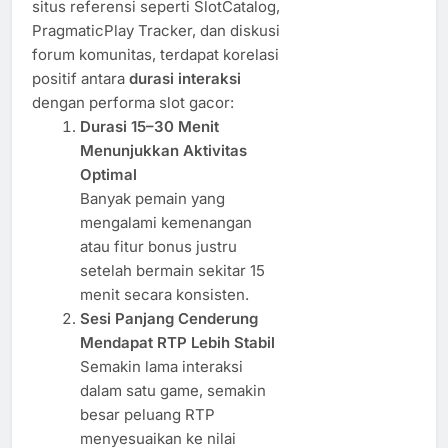
situs referensi seperti SlotCatalog,
PragmaticPlay Tracker, dan diskusi
forum komunitas, terdapat korelasi
positif antara
durasi interaksi
dengan performa slot gacor:
Durasi 15–30 Menit
Menunjukkan Aktivitas
Optimal
Banyak pemain yang
mengalami kemenangan
atau fitur bonus justru
setelah bermain sekitar 15
menit secara konsisten.
Sesi Panjang Cenderung
Mendapat RTP Lebih Stabil
Semakin lama interaksi
dalam satu game, semakin
besar peluang RTP
menyesuaikan ke nilai