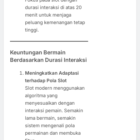
durasi interaksi di atas 20
menit untuk menjaga
peluang kemenangan tetap
tinggi.
Keuntungan Bermain
Berdasarkan Durasi Interaksi
Meningkatkan Adaptasi
terhadap Pola Slot
Slot modern menggunakan
algoritma yang
menyesuaikan dengan
interaksi pemain. Semakin
lama bermain, semakin
sistem mengenali pola
permainan dan membuka