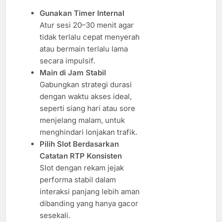
Gunakan Timer Internal
Atur sesi 20–30 menit agar
tidak terlalu cepat menyerah
atau bermain terlalu lama
secara impulsif.
Main di Jam Stabil
Gabungkan strategi durasi
dengan waktu akses ideal,
seperti siang hari atau sore
menjelang malam, untuk
menghindari lonjakan trafik.
Pilih Slot Berdasarkan
Catatan RTP Konsisten
Slot dengan rekam jejak
performa stabil dalam
interaksi panjang lebih aman
dibanding yang hanya gacor
sesekali.