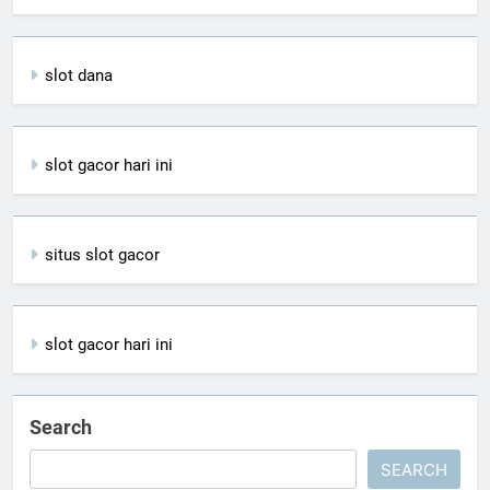
slot dana
slot gacor hari ini
situs slot gacor
slot gacor hari ini
Search
SEARCH