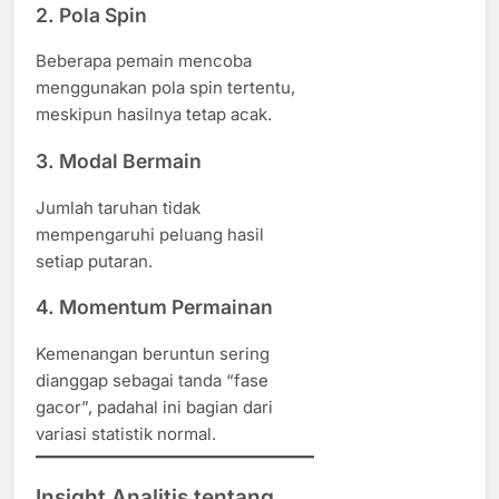
2. Pola Spin
Beberapa pemain mencoba
menggunakan pola spin tertentu,
meskipun hasilnya tetap acak.
3. Modal Bermain
Jumlah taruhan tidak
mempengaruhi peluang hasil
setiap putaran.
4. Momentum Permainan
Kemenangan beruntun sering
dianggap sebagai tanda “fase
gacor”, padahal ini bagian dari
variasi statistik normal.
Insight Analitis tentang