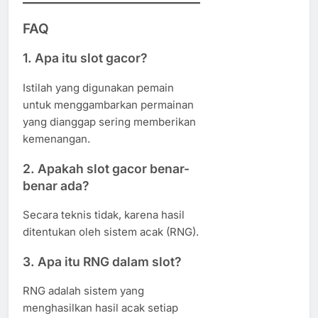
FAQ
1. Apa itu slot gacor?
Istilah yang digunakan pemain
untuk menggambarkan permainan
yang dianggap sering memberikan
kemenangan.
2. Apakah slot gacor benar-
benar ada?
Secara teknis tidak, karena hasil
ditentukan oleh sistem acak (RNG).
3. Apa itu RNG dalam slot?
RNG adalah sistem yang
menghasilkan hasil acak setiap