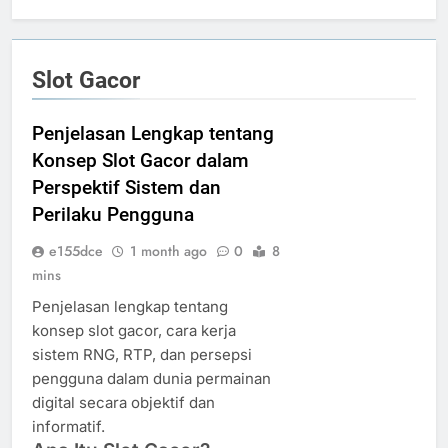
Slot Gacor
Penjelasan Lengkap tentang
Konsep Slot Gacor dalam
Perspektif Sistem dan
Perilaku Pengguna
e155dce
1 month ago
0
8
mins
Penjelasan lengkap tentang
konsep slot gacor, cara kerja
sistem RNG, RTP, dan persepsi
pengguna dalam dunia permainan
digital secara objektif dan
informatif.