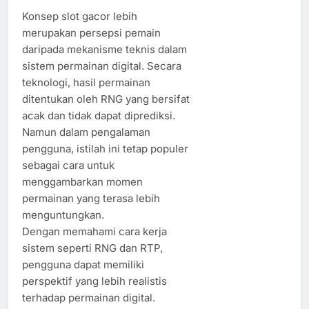
Konsep slot gacor lebih
merupakan persepsi pemain
daripada mekanisme teknis dalam
sistem permainan digital. Secara
teknologi, hasil permainan
ditentukan oleh RNG yang bersifat
acak dan tidak dapat diprediksi.
Namun dalam pengalaman
pengguna, istilah ini tetap populer
sebagai cara untuk
menggambarkan momen
permainan yang terasa lebih
menguntungkan.
Dengan memahami cara kerja
sistem seperti RNG dan RTP,
pengguna dapat memiliki
perspektif yang lebih realistis
terhadap permainan digital.