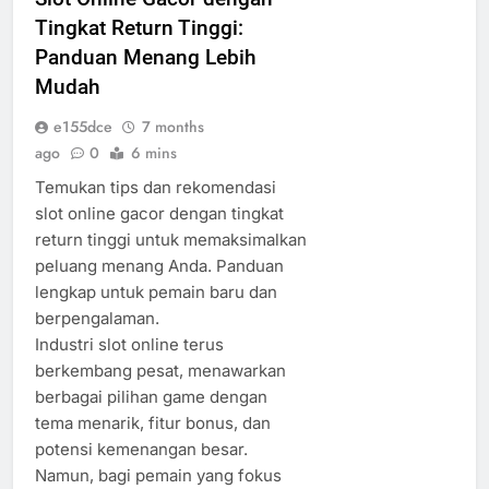
Tingkat Return Tinggi:
Panduan Menang Lebih
Mudah
e155dce
7 months
ago
0
6 mins
Temukan tips dan rekomendasi
slot online gacor dengan tingkat
return tinggi untuk memaksimalkan
peluang menang Anda. Panduan
lengkap untuk pemain baru dan
berpengalaman.
Industri slot online terus
berkembang pesat, menawarkan
berbagai pilihan game dengan
tema menarik, fitur bonus, dan
potensi kemenangan besar.
Namun, bagi pemain yang fokus