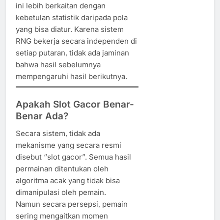
ini lebih berkaitan dengan
kebetulan statistik daripada pola
yang bisa diatur. Karena sistem
RNG bekerja secara independen di
setiap putaran, tidak ada jaminan
bahwa hasil sebelumnya
mempengaruhi hasil berikutnya.
Apakah Slot Gacor Benar-
Benar Ada?
Secara sistem, tidak ada
mekanisme yang secara resmi
disebut “slot gacor”. Semua hasil
permainan ditentukan oleh
algoritma acak yang tidak bisa
dimanipulasi oleh pemain.
Namun secara persepsi, pemain
sering mengaitkan momen