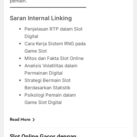
pemain.
Saran Internal Linking
Penjelasan RTP dalam Slot
Digital
Cara Kerja Sistem RNG pada
Game Slot
Mitos dan Fakta Slot Online
Analisis Volatilitas dalam
Permainan Digital
Strategi Bermain Slot
Berdasarkan Statistik
Psikologi Pemain dalam
Game Slot Digital
Read More
Slot Online Gacor dengan