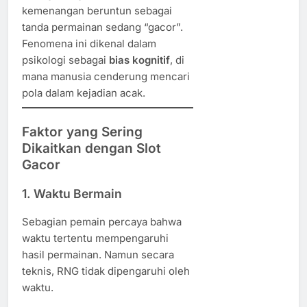
kemenangan beruntun sebagai
tanda permainan sedang “gacor”.
Fenomena ini dikenal dalam
psikologi sebagai
bias kognitif
, di
mana manusia cenderung mencari
pola dalam kejadian acak.
Faktor yang Sering
Dikaitkan dengan Slot
Gacor
1. Waktu Bermain
Sebagian pemain percaya bahwa
waktu tertentu mempengaruhi
hasil permainan. Namun secara
teknis, RNG tidak dipengaruhi oleh
waktu.