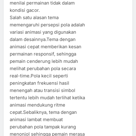
menilai permainan tidak dalam
kondisi gacor.
Salah satu alasan tema
memengaruhi persepsi pola adalah
variasi animasi yang digunakan
dalam desainnya.Tema dengan
animasi cepat memberikan kesan
permainan responsif, sehingga
pemain cenderung lebih mudah
melihat perubahan pola secara
real-time.Pola kecil seperti
peningkatan frekuensi hasil
menengah atau transisi simbol
tertentu lebih mudah terlihat ketika
animasi mendukung ritme
cepat.Sebaliknya, tema dengan
animasi lambat membuat
perubahan pola tampak kurang
menonjol sehingga pemain merasa