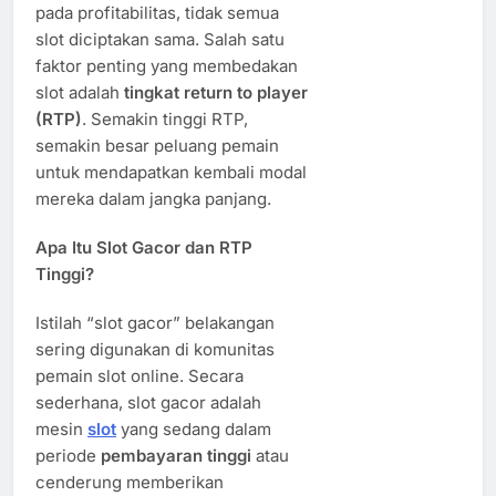
pada profitabilitas, tidak semua
slot diciptakan sama. Salah satu
faktor penting yang membedakan
slot adalah
tingkat return to player
(RTP)
. Semakin tinggi RTP,
semakin besar peluang pemain
untuk mendapatkan kembali modal
mereka dalam jangka panjang.
Apa Itu Slot Gacor dan RTP
Tinggi?
Istilah “slot gacor” belakangan
sering digunakan di komunitas
pemain slot online. Secara
sederhana, slot gacor adalah
mesin
slot
yang sedang dalam
periode
pembayaran tinggi
atau
cenderung memberikan