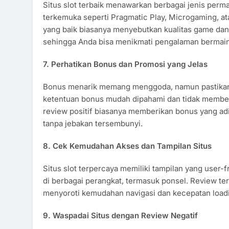
Situs slot terbaik menawarkan berbagai jenis perm
terkemuka seperti Pragmatic Play, Microgaming, at
yang baik biasanya menyebutkan kualitas game dan 
sehingga Anda bisa menikmati pengalaman bermain
7. Perhatikan Bonus dan Promosi yang Jelas
Bonus menarik memang menggoda, namun pastikan
ketentuan bonus mudah dipahami dan tidak member
review positif biasanya memberikan bonus yang adi
tanpa jebakan tersembunyi.
8. Cek Kemudahan Akses dan Tampilan Situs
Situs slot terpercaya memiliki tampilan yang user-f
di berbagai perangkat, termasuk ponsel. Review terb
menyoroti kemudahan navigasi dan kecepatan loadi
9. Waspadai Situs dengan Review Negatif