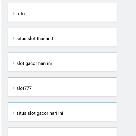
toto
situs slot thailand
slot gacor hari ini
slot777
situs slot gacor hari ini