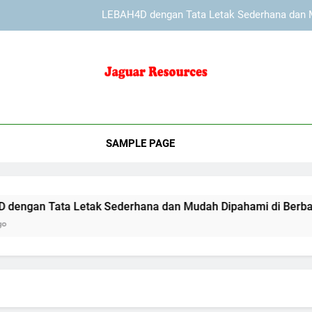
LEBAH4D dengan Tata Letak Sederhana dan M
EDWINSLOT dan Perannya dala
LEBAH4D dan Perannya dala
uar Resources
EDWINSLOT untuk Akses Digital yan
sources Menyediakan Solusi Konsultasi Energi Dan Sumber Day
LEBAH4D dengan Tata Letak Sederhana dan M
SAMPLE PAGE
EDWINSLOT dan Perannya dala
LEBAH4D dan Perannya dala
a Letak Sederhana dan Mudah Dipahami di Berbagai Perangk