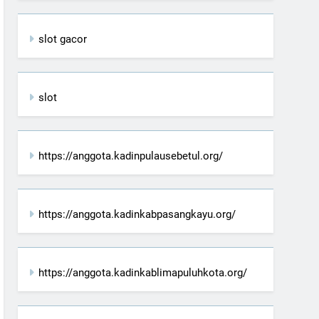
slot gacor
slot
https://anggota.kadinpulausebetul.org/
https://anggota.kadinkabpasangkayu.org/
https://anggota.kadinkablimapuluhkota.org/