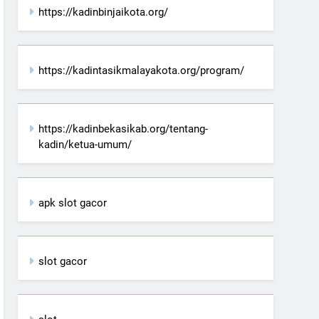
https://kadinbinjaikota.org/
https://kadintasikmalayakota.org/program/
https://kadinbekasikab.org/tentang-
kadin/ketua-umum/
apk slot gacor
slot gacor