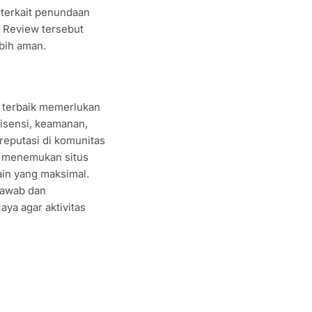
 terkait penundaan
. Review tersebut
ebih aman.
w terbaik memerlukan
lisensi, keamanan,
eputasi di komunitas
t menemukan situs
in yang maksimal.
jawab dan
ya agar aktivitas