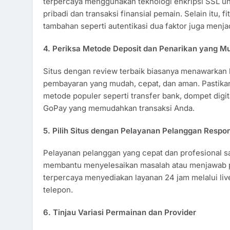
terpercaya menggunakan teknologi enkripsi SSL un
pribadi dan transaksi finansial pemain. Selain itu, 
tambahan seperti autentikasi dua faktor juga menjadi
4. Periksa Metode Deposit dan Penarikan yang M
Situs dengan review terbaik biasanya menawarkan
pembayaran yang mudah, cepat, dan aman. Pastika
metode populer seperti transfer bank, dompet digit
GoPay yang memudahkan transaksi Anda.
5. Pilih Situs dengan Pelayanan Pelanggan Respon
Pelayanan pelanggan yang cepat dan profesional s
membantu menyelesaikan masalah atau menjawab p
terpercaya menyediakan layanan 24 jam melalui live
telepon.
6. Tinjau Variasi Permainan dan Provider