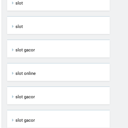
slot
slot
slot gacor
slot online
slot gacor
slot gacor