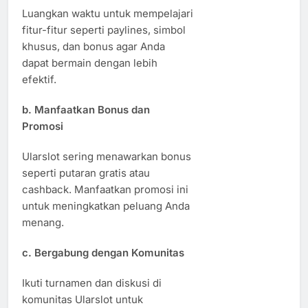
Luangkan waktu untuk mempelajari
fitur-fitur seperti paylines, simbol
khusus, dan bonus agar Anda
dapat bermain dengan lebih
efektif.
b. Manfaatkan Bonus dan
Promosi
Ularslot sering menawarkan bonus
seperti putaran gratis atau
cashback. Manfaatkan promosi ini
untuk meningkatkan peluang Anda
menang.
c. Bergabung dengan Komunitas
Ikuti turnamen dan diskusi di
komunitas Ularslot untuk