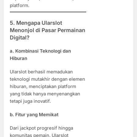
platform.
5.
Mengapa Ularslot
Menonjol di Pasar Permainan
Digital?
a. Kombinasi Teknologi dan
Hiburan
Ularslot berhasil memadukan
teknologi mutakhir dengan elemen
hiburan, menciptakan platform
yang tidak hanya menyenangkan
tetapi juga inovatif.
b. Fitur yang Memikat
Dari jackpot progresif hingga
komunitas pemain, Ularslot