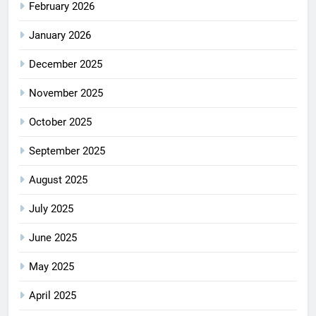
February 2026
January 2026
December 2025
November 2025
October 2025
September 2025
August 2025
July 2025
June 2025
May 2025
April 2025