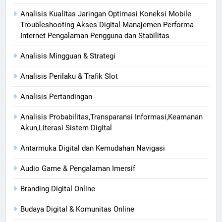
Analisis Kualitas Jaringan Optimasi Koneksi Mobile
Troubleshooting Akses Digital Manajemen Performa
Internet Pengalaman Pengguna dan Stabilitas
Analisis Mingguan & Strategi
Analisis Perilaku & Trafik Slot
Analisis Pertandingan
Analisis Probabilitas,Transparansi Informasi,Keamanan
Akun,Literasi Sistem Digital
Antarmuka Digital dan Kemudahan Navigasi
Audio Game & Pengalaman Imersif
Branding Digital Online
Budaya Digital & Komunitas Online