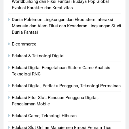
Worldbuilding dan Fiksi Fantasi Budaya Pop Global
Evolusi Karakter dan Kreativitas
Dunia Pokémon Lingkungan dan Ekosistem Interaksi
Manusia dan Alam Fiksi dan Kesadaran Lingkungan Studi
Dunia Fantasi
E-commerce
Edukasi & Teknologi Digital
Edukasi Digital Pengetahuan Sistem Game Analisis
Teknologi RNG
Edukasi Digital, Perilaku Pengguna, Teknologi Permainan
Edukasi Fitur Slot, Panduan Pengguna Digital,
Pengalaman Mobile
Edukasi Game, Teknologi Hiburan
Edukasi Slot Online Manajemen Emosi Pemain Tips