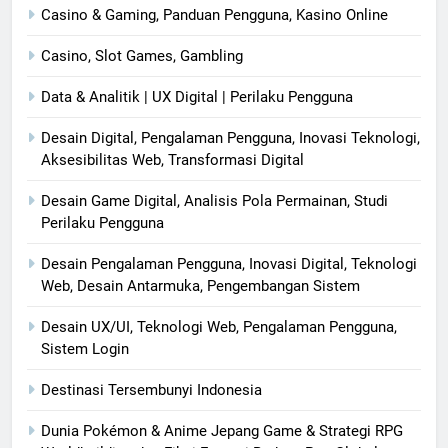
Casino & Gaming, Panduan Pengguna, Kasino Online
Casino, Slot Games, Gambling
Data & Analitik | UX Digital | Perilaku Pengguna
Desain Digital, Pengalaman Pengguna, Inovasi Teknologi,
Aksesibilitas Web, Transformasi Digital
Desain Game Digital, Analisis Pola Permainan, Studi
Perilaku Pengguna
Desain Pengalaman Pengguna, Inovasi Digital, Teknologi
Web, Desain Antarmuka, Pengembangan Sistem
Desain UX/UI, Teknologi Web, Pengalaman Pengguna,
Sistem Login
Destinasi Tersembunyi Indonesia
Dunia Pokémon & Anime Jepang Game & Strategi RPG