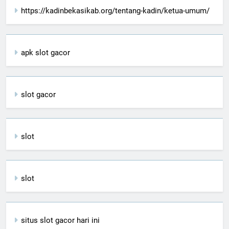
https://kadinbekasikab.org/tentang-kadin/ketua-umum/
apk slot gacor
slot gacor
slot
slot
situs slot gacor hari ini