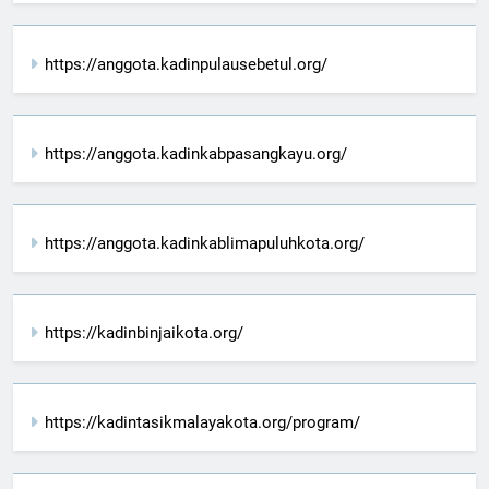
https://anggota.kadinpulausebetul.org/
https://anggota.kadinkabpasangkayu.org/
https://anggota.kadinkablimapuluhkota.org/
https://kadinbinjaikota.org/
https://kadintasikmalayakota.org/program/