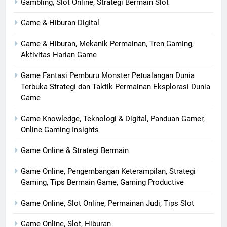
Gambling, Slot Online, Strategi Bermain Slot
Game & Hiburan Digital
Game & Hiburan, Mekanik Permainan, Tren Gaming,
Aktivitas Harian Game
Game Fantasi Pemburu Monster Petualangan Dunia
Terbuka Strategi dan Taktik Permainan Eksplorasi Dunia
Game
Game Knowledge, Teknologi & Digital, Panduan Gamer,
Online Gaming Insights
Game Online & Strategi Bermain
Game Online, Pengembangan Keterampilan, Strategi
Gaming, Tips Bermain Game, Gaming Productive
Game Online, Slot Online, Permainan Judi, Tips Slot
Game Online, Slot, Hiburan