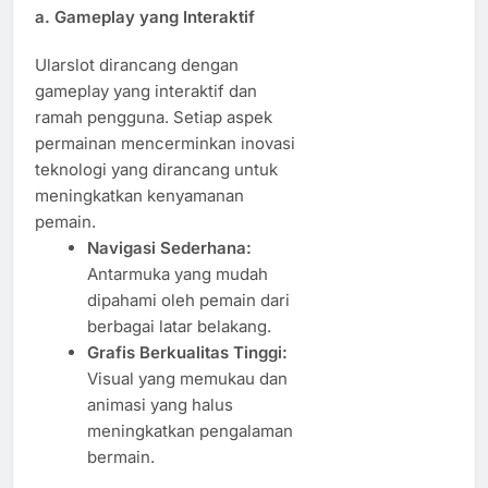
a. Gameplay yang Interaktif
Ularslot dirancang dengan
gameplay yang interaktif dan
ramah pengguna. Setiap aspek
permainan mencerminkan inovasi
teknologi yang dirancang untuk
meningkatkan kenyamanan
pemain.
Navigasi Sederhana:
Antarmuka yang mudah
dipahami oleh pemain dari
berbagai latar belakang.
Grafis Berkualitas Tinggi:
Visual yang memukau dan
animasi yang halus
meningkatkan pengalaman
bermain.