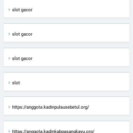
slot gacor
slot gacor
slot gacor
slot
https://anggota.kadinpulausebetul.org/
https://anggota.kadinkabpasangkayu.org/