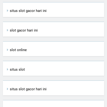
situs slot gacor hari ini
slot gacor hari ini
slot online
situs slot
situs slot gacor hari ini