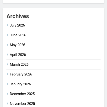
Archives
July 2026
June 2026
May 2026
April 2026
March 2026
February 2026
January 2026
December 2025
November 2025