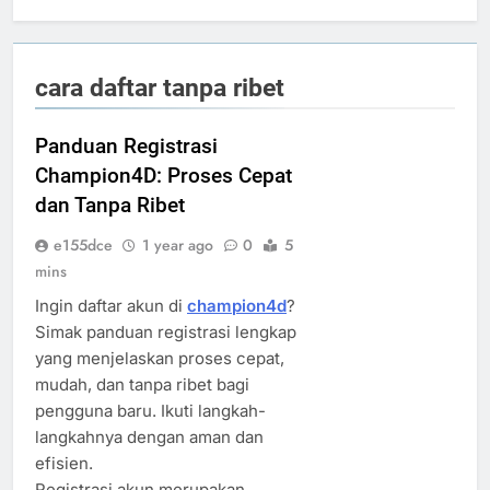
cara daftar tanpa ribet
Panduan Registrasi
Champion4D: Proses Cepat
dan Tanpa Ribet
e155dce
1 year ago
0
5
mins
Ingin daftar akun di
champion4d
?
Simak panduan registrasi lengkap
yang menjelaskan proses cepat,
mudah, dan tanpa ribet bagi
pengguna baru. Ikuti langkah-
langkahnya dengan aman dan
efisien.
Registrasi akun merupakan