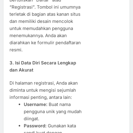
“Registrasi”. Tombol ini umumnya
terletak di bagian atas kanan situs
dan memiliki desain mencolok
untuk memudahkan pengguna
menemukannya. Anda akan
diarahkan ke formulir pendaftaran
resmi.
3.
Isi Data Diri Secara Lengkap
dan Akurat
Di halaman registrasi, Anda akan
diminta untuk mengisi sejumlah
informasi penting, antara lain:
Username:
Buat nama
pengguna unik yang mudah
diingat.
Password:
Gunakan kata
sandi kuat dengan