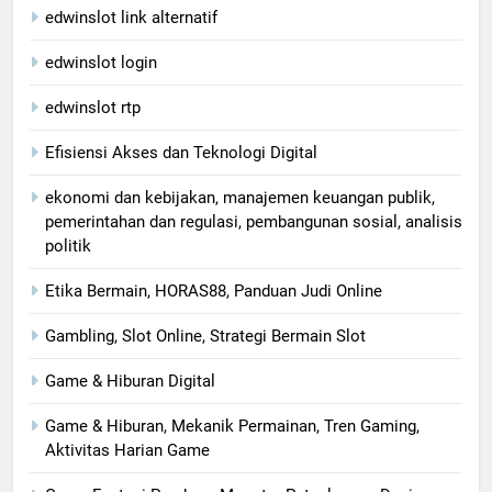
edwinslot link alternatif
edwinslot login
edwinslot rtp
Efisiensi Akses dan Teknologi Digital
ekonomi dan kebijakan, manajemen keuangan publik,
pemerintahan dan regulasi, pembangunan sosial, analisis
politik
Etika Bermain, HORAS88, Panduan Judi Online
Gambling, Slot Online, Strategi Bermain Slot
Game & Hiburan Digital
Game & Hiburan, Mekanik Permainan, Tren Gaming,
Aktivitas Harian Game