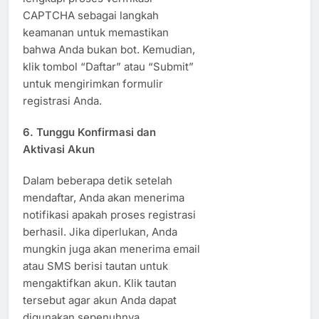
CAPTCHA sebagai langkah
keamanan untuk memastikan
bahwa Anda bukan bot. Kemudian,
klik tombol “Daftar” atau “Submit”
untuk mengirimkan formulir
registrasi Anda.
6.
Tunggu Konfirmasi dan
Aktivasi Akun
Dalam beberapa detik setelah
mendaftar, Anda akan menerima
notifikasi apakah proses registrasi
berhasil. Jika diperlukan, Anda
mungkin juga akan menerima email
atau SMS berisi tautan untuk
mengaktifkan akun. Klik tautan
tersebut agar akun Anda dapat
digunakan sepenuhnya.