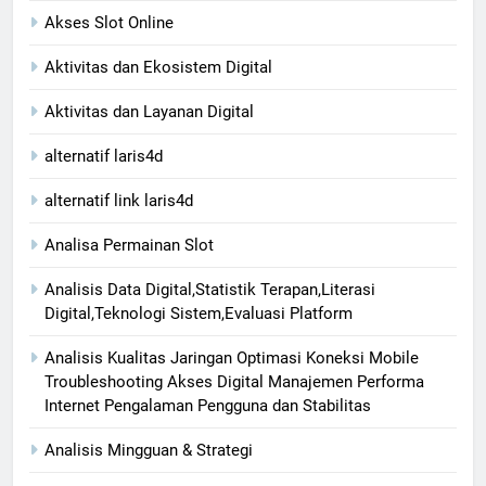
Akses Slot Online
Aktivitas dan Ekosistem Digital
Aktivitas dan Layanan Digital
alternatif laris4d
alternatif link laris4d
Analisa Permainan Slot
Analisis Data Digital,Statistik Terapan,Literasi
Digital,Teknologi Sistem,Evaluasi Platform
Analisis Kualitas Jaringan Optimasi Koneksi Mobile
Troubleshooting Akses Digital Manajemen Performa
Internet Pengalaman Pengguna dan Stabilitas
Analisis Mingguan & Strategi