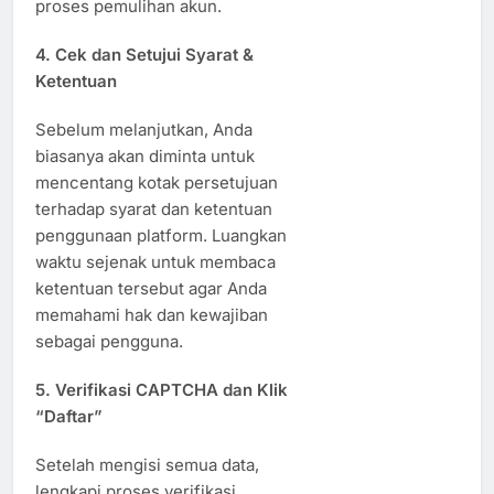
proses pemulihan akun.
4.
Cek dan Setujui Syarat &
Ketentuan
Sebelum melanjutkan, Anda
biasanya akan diminta untuk
mencentang kotak persetujuan
terhadap syarat dan ketentuan
penggunaan platform. Luangkan
waktu sejenak untuk membaca
ketentuan tersebut agar Anda
memahami hak dan kewajiban
sebagai pengguna.
5.
Verifikasi CAPTCHA dan Klik
“Daftar”
Setelah mengisi semua data,
lengkapi proses verifikasi