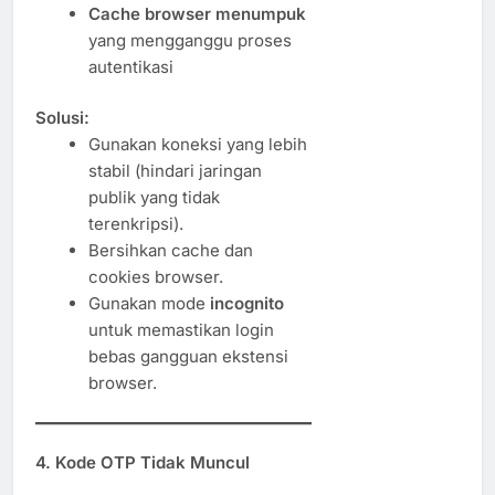
Cache browser menumpuk
yang mengganggu proses
autentikasi
Solusi:
Gunakan koneksi yang lebih
stabil (hindari jaringan
publik yang tidak
terenkripsi).
Bersihkan cache dan
cookies browser.
Gunakan mode
incognito
untuk memastikan login
bebas gangguan ekstensi
browser.
4. Kode OTP Tidak Muncul