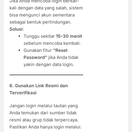
Jika Anda mencoba login berkali-
kali dengan data yang salah, sistem
bisa mengunci akun sementara
sebagai bentuk perlindungan.
Solusi:
Tunggu sekitar
15–30 menit
sebelum mencoba kembali.
Gunakan fitur
“Reset
Password”
jika Anda tidak
yakin dengan data login.
6. Gunakan Link Resmi dan
Terverifikasi
Jangan login melalui tautan yang
Anda temukan dari sumber tidak
resmi atau grup tidak terpercaya.
Pastikan Anda hanya login melalui: