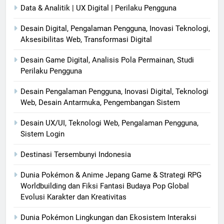
Data & Analitik | UX Digital | Perilaku Pengguna
Desain Digital, Pengalaman Pengguna, Inovasi Teknologi,
Aksesibilitas Web, Transformasi Digital
Desain Game Digital, Analisis Pola Permainan, Studi
Perilaku Pengguna
Desain Pengalaman Pengguna, Inovasi Digital, Teknologi
Web, Desain Antarmuka, Pengembangan Sistem
Desain UX/UI, Teknologi Web, Pengalaman Pengguna,
Sistem Login
Destinasi Tersembunyi Indonesia
Dunia Pokémon & Anime Jepang Game & Strategi RPG
Worldbuilding dan Fiksi Fantasi Budaya Pop Global
Evolusi Karakter dan Kreativitas
Dunia Pokémon Lingkungan dan Ekosistem Interaksi