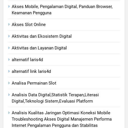
Akses Mobile, Pengalaman Digital, Panduan Browser,
Keamanan Pengguna
Akses Slot Online
Aktivitas dan Ekosistem Digital
Aktivitas dan Layanan Digital
alternatif laris4d
alternatif link laris4d
Analisa Permainan Slot
Analisis Data Digital,Statistik Terapan,Literasi
Digital,Teknologi Sistem,Evaluasi Platform
Analisis Kualitas Jaringan Optimasi Koneksi Mobile
Troubleshooting Akses Digital Manajemen Performa
Internet Pengalaman Pengguna dan Stabilitas