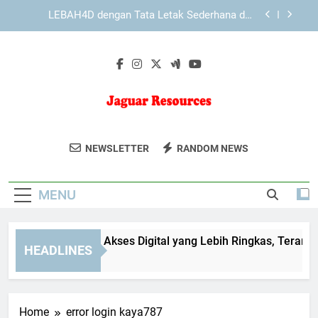
Skip
EDWINSLOT dan Perannya dalam Mendukung
to
Aktivitas Digital Harian
content
LEBAH4D dan Perannya dalam Mendukung
Aktivitas Digital Harian
EDWINSLOT untuk Akses Digital yang Lebih
Ringkas, Terarah, dan Efisien
LEBAH4D dengan Tata Letak Sederhana dan
Mudah Dipahami di Berbagai Perangkat
Jaguar
Jaguar Resources Menyediakan Solusi
EDWINSLOT dan Perannya dalam Mendukung
NEWSLETTER
RANDOM NEWS
Aktivitas Digital Harian
Resources
Konsultasi Energi Dan Sumber Daya
LEBAH4D dan Perannya dalam Mendukung
Yang Inovatif. Untuk Masa Depan Yang
Aktivitas Digital Harian
MENU
Berkelanjutan.
WINSLOT untuk Akses Digital yang Lebih Ringkas, Terarah, dan
HEADLINES
Weeks Ago
Home
error login kaya787