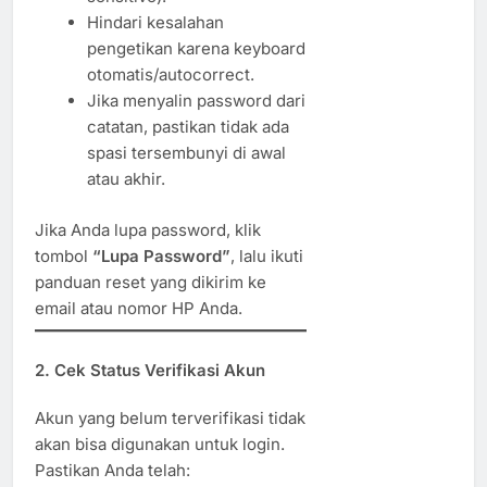
Hindari kesalahan
pengetikan karena keyboard
otomatis/autocorrect.
Jika menyalin password dari
catatan, pastikan tidak ada
spasi tersembunyi di awal
atau akhir.
Jika Anda lupa password, klik
tombol
“Lupa Password”
, lalu ikuti
panduan reset yang dikirim ke
email atau nomor HP Anda.
2. Cek Status Verifikasi Akun
Akun yang belum terverifikasi tidak
akan bisa digunakan untuk login.
Pastikan Anda telah: