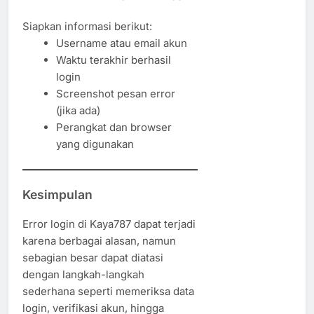
Siapkan informasi berikut:
Username atau email akun
Waktu terakhir berhasil
login
Screenshot pesan error
(jika ada)
Perangkat dan browser
yang digunakan
Kesimpulan
Error login di Kaya787 dapat terjadi
karena berbagai alasan, namun
sebagian besar dapat diatasi
dengan langkah-langkah
sederhana seperti memeriksa data
login, verifikasi akun, hingga