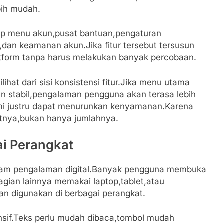
ih mudah.
kup menu akun,pusat bantuan,pengaturan
dan keamanan akun.Jika fitur tersebut tersusun
tform tanpa harus melakukan banyak percobaan.
lihat dari sisi konsistensi fitur.Jika menu utama
n stabil,pengalaman pengguna akan terasa lebih
ahami justru dapat menurunkan kenyamanan.Karena
faatnya,bukan hanya jumlahnya.
i Perangkat
alam pengalaman digital.Banyak pengguna membuka
ian lainnya memakai laptop,tablet,atau
an digunakan di berbagai perangkat.
nsif.Teks perlu mudah dibaca,tombol mudah