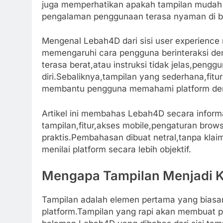
juga memperhatikan apakah tampilan mudah di
pengalaman penggunaan terasa nyaman di b
Mengenal Lebah4D dari sisi user experience 
memengaruhi cara pengguna berinteraksi den
terasa berat,atau instruksi tidak jelas,peng
diri.Sebaliknya,tampilan yang sederhana,fitu
membantu pengguna memahami platform den
Artikel ini membahas Lebah4D secara inform
tampilan,fitur,akses mobile,pengaturan bro
praktis.Pembahasan dibuat netral,tanpa kla
menilai platform secara lebih objektif.
Mengapa Tampilan Menjadi K
Tampilan adalah elemen pertama yang bias
platform.Tampilan yang rapi akan membuat 