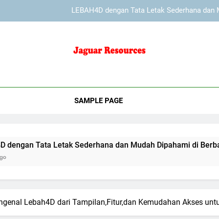
LEBAH4D dengan Tata Letak Sederhana dan M
EDWINSLOT dan Perannya dala
LEBAH4D dan Perannya dala
uar Resources
EDWINSLOT untuk Akses Digital yan
sources Menyediakan Solusi Konsultasi Energi Dan Sumber Day
LEBAH4D dengan Tata Letak Sederhana dan M
SAMPLE PAGE
EDWINSLOT dan Perannya dala
LEBAH4D dan Perannya dala
 Letak Sederhana dan Mudah Dipahami di Berbagai Perangk
genal Lebah4D dari Tampilan,Fitur,dan Kemudahan Akses untuk