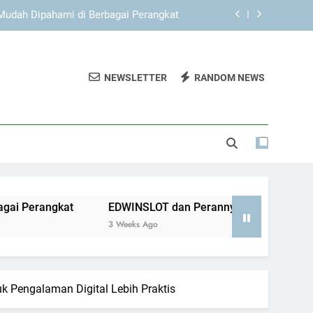
udah Dipahami di Berbagai Perangkat
m Mendukung Aktivitas Digital Harian
m Mendukung Aktivitas Digital Harian
NEWSLETTER
RANDOM NEWS
g Lebih Ringkas, Terarah, dan Efisien
a Yang Inovatif. Untuk Masa Depan Yang Berkelanjutan.
udah Dipahami di Berbagai Perangkat
m Mendukung Aktivitas Digital Harian
m Mendukung Aktivitas Digital Harian
at
EDWINSLOT dan Perannya dalam Mendukung Aktivitas 
3 Weeks Ago
 Pengalaman Digital Lebih Praktis