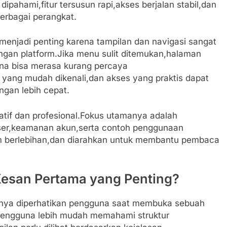
pahami,fitur tersusun rapi,akses berjalan stabil,dan
erbagai perangkat.
menjadi penting karena tampilan dan navigasi sangat
gan platform.Jika menu sulit ditemukan,halaman
guna bisa merasa kurang percaya
r yang mudah dikenali,dan akses yang praktis dapat
gan lebih cepat.
atif dan profesional.Fokus utamanya adalah
wser,keamanan akun,serta contoh penggunaan
im berlebihan,dan diarahkan untuk membantu pembaca
esan Pertama yang Penting?
anya diperhatikan pengguna saat membuka sebuah
pengguna lebih mudah memahami struktur