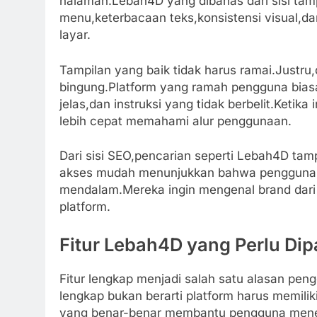
halaman.Lebah4D yang dibahas dari sisi tampi
menu,keterbacaan teks,konsistensi visual,d
layar.
Tampilan yang baik tidak harus ramai.Justr
bingung.Platform yang ramah pengguna bias
jelas,dan instruksi yang tidak berbelit.Keti
lebih cepat memahami alur penggunaan.
Dari sisi SEO,pencarian seperti Lebah4D ta
akses mudah menunjukkan bahwa pengguna 
mendalam.Mereka ingin mengenal brand da
platform.
Fitur Lebah4D yang Perlu D
Fitur lengkap menjadi salah satu alasan pe
lengkap bukan berarti platform harus memiliki
yang benar-benar membantu pengguna men