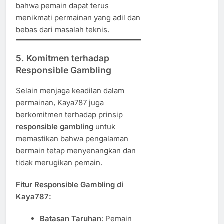
bahwa pemain dapat terus
menikmati permainan yang adil dan
bebas dari masalah teknis.
5. Komitmen terhadap
Responsible Gambling
Selain menjaga keadilan dalam
permainan, Kaya787 juga
berkomitmen terhadap prinsip
responsible gambling
untuk
memastikan bahwa pengalaman
bermain tetap menyenangkan dan
tidak merugikan pemain.
Fitur Responsible Gambling di
Kaya787
:
Batasan Taruhan
: Pemain