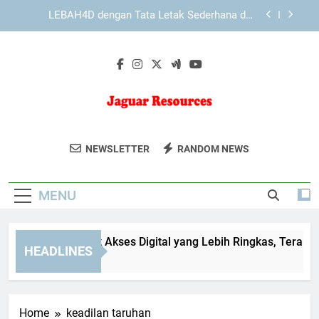
Skip
EDWINSLOT dan Perannya dalam Mendukung
to
Aktivitas Digital Harian
content
LEBAH4D dan Perannya dalam Mendukung
Aktivitas Digital Harian
EDWINSLOT untuk Akses Digital yang Lebih
Ringkas, Terarah, dan Efisien
LEBAH4D dengan Tata Letak Sederhana dan
Mudah Dipahami di Berbagai Perangkat
Jaguar
Jaguar Resources Menyediakan Solusi
EDWINSLOT dan Perannya dalam Mendukung
NEWSLETTER
RANDOM NEWS
Aktivitas Digital Harian
Resources
Konsultasi Energi Dan Sumber Daya
LEBAH4D dan Perannya dalam Mendukung
Yang Inovatif. Untuk Masa Depan Yang
Aktivitas Digital Harian
MENU
Berkelanjutan.
WINSLOT untuk Akses Digital yang Lebih Ringkas, Terarah, dan
HEADLINES
Weeks Ago
Home
keadilan taruhan