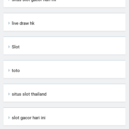
live draw hk
Slot
toto
situs slot thailand
slot gacor hari ini