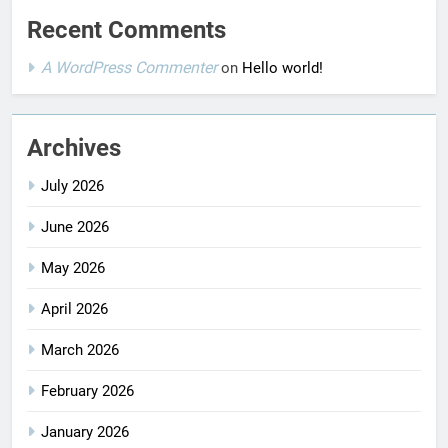
Recent Comments
A WordPress Commenter
on
Hello world!
Archives
July 2026
June 2026
May 2026
April 2026
March 2026
February 2026
January 2026