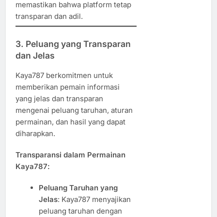
memastikan bahwa platform tetap
transparan dan adil.
3. Peluang yang Transparan
dan Jelas
Kaya787 berkomitmen untuk
memberikan pemain informasi
yang jelas dan transparan
mengenai peluang taruhan, aturan
permainan, dan hasil yang dapat
diharapkan.
Transparansi dalam Permainan
Kaya787
:
Peluang Taruhan yang
Jelas
: Kaya787 menyajikan
peluang taruhan dengan