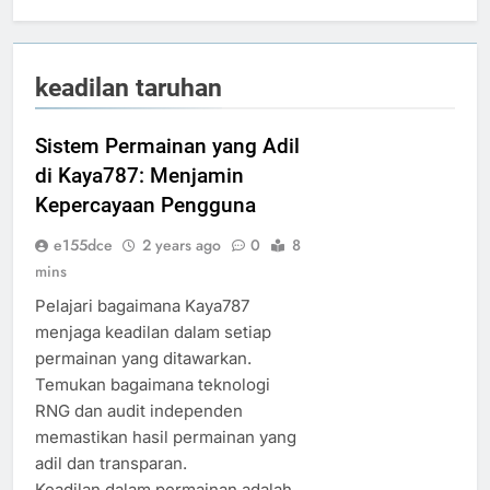
keadilan taruhan
Sistem Permainan yang Adil
di Kaya787: Menjamin
Kepercayaan Pengguna
e155dce
2 years ago
0
8
mins
Pelajari bagaimana Kaya787
menjaga keadilan dalam setiap
permainan yang ditawarkan.
Temukan bagaimana teknologi
RNG dan audit independen
memastikan hasil permainan yang
adil dan transparan.
Keadilan dalam permainan adalah