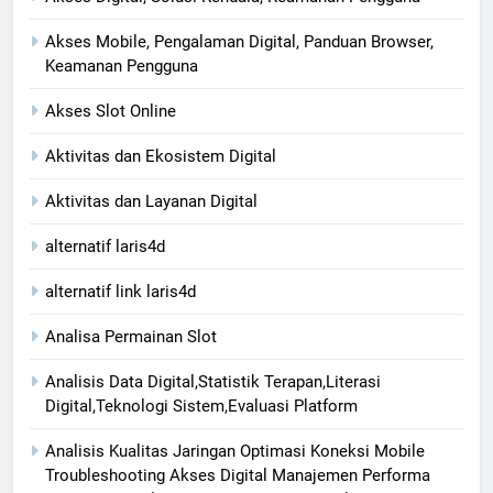
Akses Mobile, Pengalaman Digital, Panduan Browser,
Keamanan Pengguna
Akses Slot Online
Aktivitas dan Ekosistem Digital
Aktivitas dan Layanan Digital
alternatif laris4d
alternatif link laris4d
Analisa Permainan Slot
Analisis Data Digital,Statistik Terapan,Literasi
Digital,Teknologi Sistem,Evaluasi Platform
Analisis Kualitas Jaringan Optimasi Koneksi Mobile
Troubleshooting Akses Digital Manajemen Performa