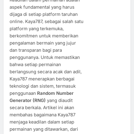
aspek fundamental yang harus
dijaga di setiap platform taruhan
online. Kaya787, sebagai salah satu
platform yang terkemuka,
berkomitmen untuk memberikan
pengalaman bermain yang jujur
dan transparan bagi para
penggunanya. Untuk memastikan
bahwa setiap permainan
berlangsung secara acak dan adil,
Kaya787 menerapkan berbagai
teknologi dan sistem, termasuk
penggunaan
Random Number
Generator (RNG)
yang diaudit
secara berkala. Artikel ini akan
membahas bagaimana Kaya787
menjaga keadilan dalam setiap
permainan yang ditawarkan, dari