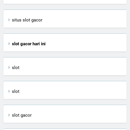
situs slot gacor
slot gacor hari ini
slot
slot
slot gacor