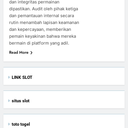
dan integritas permainan
dipastikan. Audit oleh pihak ketiga
dan pemantauan internal secara
rutin menambah lapisan keamanan
dan kepercayaan, memberikan
pemain keyakinan bahwa mereka
bermain di platform yang adil.
Read More
LINK SLOT
situs slot
toto togel