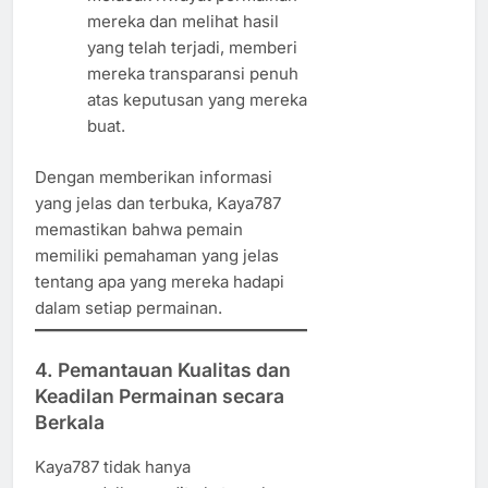
mereka dan melihat hasil
yang telah terjadi, memberi
mereka transparansi penuh
atas keputusan yang mereka
buat.
Dengan memberikan informasi
yang jelas dan terbuka, Kaya787
memastikan bahwa pemain
memiliki pemahaman yang jelas
tentang apa yang mereka hadapi
dalam setiap permainan.
4. Pemantauan Kualitas dan
Keadilan Permainan secara
Berkala
Kaya787 tidak hanya