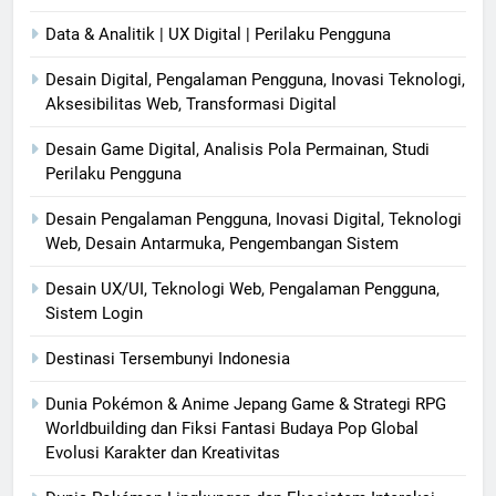
Data & Analitik | UX Digital | Perilaku Pengguna
Desain Digital, Pengalaman Pengguna, Inovasi Teknologi,
Aksesibilitas Web, Transformasi Digital
Desain Game Digital, Analisis Pola Permainan, Studi
Perilaku Pengguna
Desain Pengalaman Pengguna, Inovasi Digital, Teknologi
Web, Desain Antarmuka, Pengembangan Sistem
Desain UX/UI, Teknologi Web, Pengalaman Pengguna,
Sistem Login
Destinasi Tersembunyi Indonesia
Dunia Pokémon & Anime Jepang Game & Strategi RPG
Worldbuilding dan Fiksi Fantasi Budaya Pop Global
Evolusi Karakter dan Kreativitas