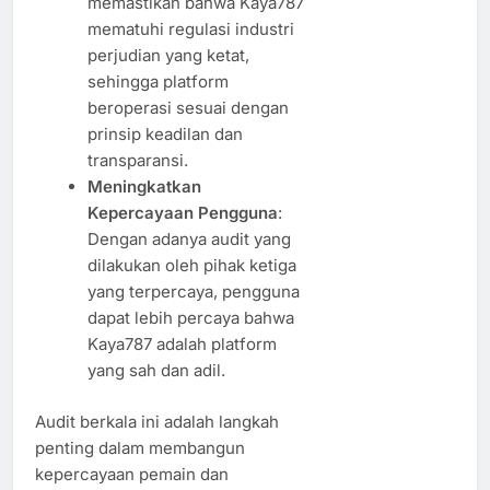
memastikan bahwa Kaya787
mematuhi regulasi industri
perjudian yang ketat,
sehingga platform
beroperasi sesuai dengan
prinsip keadilan dan
transparansi.
Meningkatkan
Kepercayaan Pengguna
:
Dengan adanya audit yang
dilakukan oleh pihak ketiga
yang terpercaya, pengguna
dapat lebih percaya bahwa
Kaya787 adalah platform
yang sah dan adil.
Audit berkala ini adalah langkah
penting dalam membangun
kepercayaan pemain dan