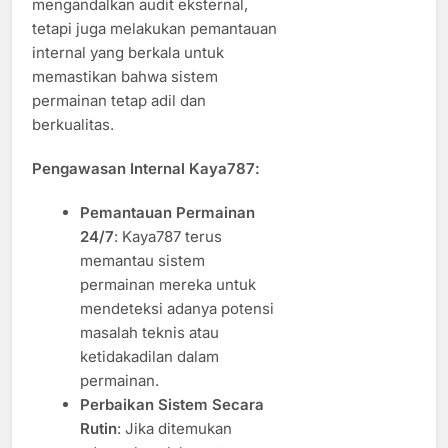
mengandalkan audit eksternal,
tetapi juga melakukan pemantauan
internal yang berkala untuk
memastikan bahwa sistem
permainan tetap adil dan
berkualitas.
Pengawasan Internal Kaya787
:
Pemantauan Permainan
24/7
: Kaya787 terus
memantau sistem
permainan mereka untuk
mendeteksi adanya potensi
masalah teknis atau
ketidakadilan dalam
permainan.
Perbaikan Sistem Secara
Rutin
: Jika ditemukan