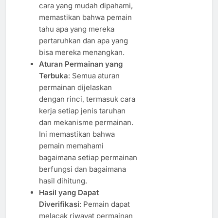
cara yang mudah dipahami,
memastikan bahwa pemain
tahu apa yang mereka
pertaruhkan dan apa yang
bisa mereka menangkan.
Aturan Permainan yang
Terbuka
: Semua aturan
permainan dijelaskan
dengan rinci, termasuk cara
kerja setiap jenis taruhan
dan mekanisme permainan.
Ini memastikan bahwa
pemain memahami
bagaimana setiap permainan
berfungsi dan bagaimana
hasil dihitung.
Hasil yang Dapat
Diverifikasi
: Pemain dapat
melacak riwayat permainan