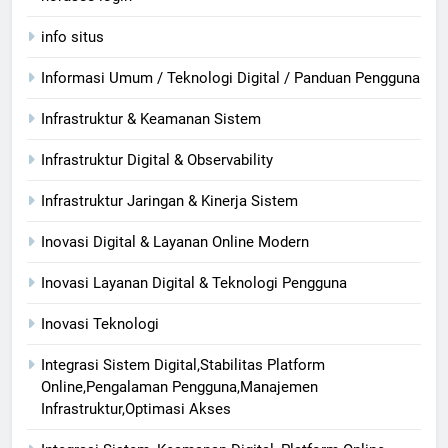
info situs
Informasi Umum / Teknologi Digital / Panduan Pengguna
Infrastruktur & Keamanan Sistem
Infrastruktur Digital & Observability
Infrastruktur Jaringan & Kinerja Sistem
Inovasi Digital & Layanan Online Modern
Inovasi Layanan Digital & Teknologi Pengguna
Inovasi Teknologi
Integrasi Sistem Digital,Stabilitas Platform
Online,Pengalaman Pengguna,Manajemen
Infrastruktur,Optimasi Akses