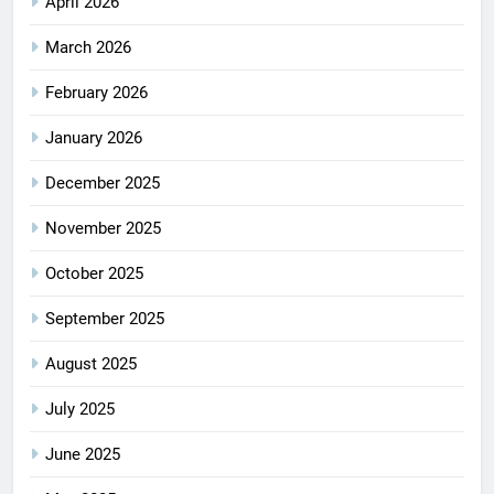
April 2026
March 2026
February 2026
January 2026
December 2025
November 2025
October 2025
September 2025
August 2025
July 2025
June 2025