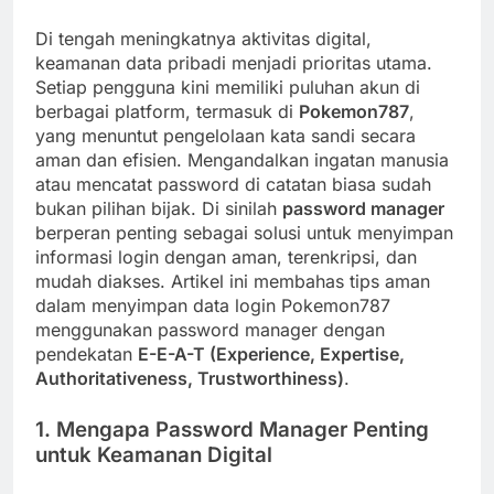
Di tengah meningkatnya aktivitas digital,
keamanan data pribadi menjadi prioritas utama.
Setiap pengguna kini memiliki puluhan akun di
berbagai platform, termasuk di
Pokemon787
,
yang menuntut pengelolaan kata sandi secara
aman dan efisien. Mengandalkan ingatan manusia
atau mencatat password di catatan biasa sudah
bukan pilihan bijak. Di sinilah
password manager
berperan penting sebagai solusi untuk menyimpan
informasi login dengan aman, terenkripsi, dan
mudah diakses. Artikel ini membahas tips aman
dalam menyimpan data login Pokemon787
menggunakan password manager dengan
pendekatan
E-E-A-T (Experience, Expertise,
Authoritativeness, Trustworthiness)
.
1. Mengapa Password Manager Penting
untuk Keamanan Digital