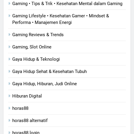
Gaming • Tips & Trik • Kesehatan Mental dalam Gaming
Gaming Lifestyle • Kesehatan Gamer • Mindset &
Performa • Manajemen Energi
Gaming Reviews & Trends
Gaming, Slot Online
Gaya Hidup & Teknologi
Gaya Hidup Sehat & Kesehatan Tubuh
Gaya Hidup, Hiburan, Judi Online
Hiburan Digital
horas88
horas88 alternatif
horas88 login