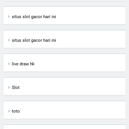
situs slot gacor hari ini
situs slot gacor hari ini
live draw hk
Slot
toto