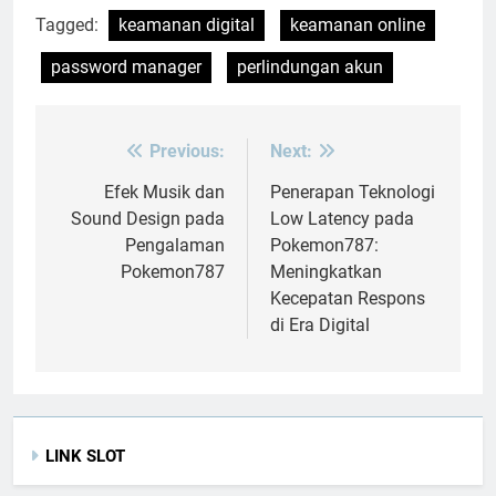
Tagged:
keamanan digital
keamanan online
password manager
perlindungan akun
Previous:
Next:
Post
navigation
Efek Musik dan
Penerapan Teknologi
Sound Design pada
Low Latency pada
Pengalaman
Pokemon787:
Pokemon787
Meningkatkan
Kecepatan Respons
di Era Digital
LINK SLOT