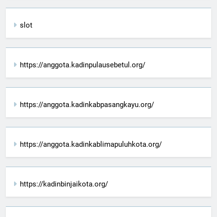
slot
https://anggota.kadinpulausebetul.org/
https://anggota.kadinkabpasangkayu.org/
https://anggota.kadinkablimapuluhkota.org/
https://kadinbinjaikota.org/