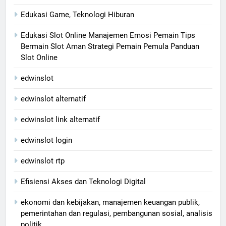
Edukasi Game, Teknologi Hiburan
Edukasi Slot Online Manajemen Emosi Pemain Tips
Bermain Slot Aman Strategi Pemain Pemula Panduan
Slot Online
edwinslot
edwinslot alternatif
edwinslot link alternatif
edwinslot login
edwinslot rtp
Efisiensi Akses dan Teknologi Digital
ekonomi dan kebijakan, manajemen keuangan publik,
pemerintahan dan regulasi, pembangunan sosial, analisis
politik