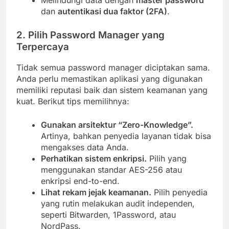
dan
autentikasi dua faktor (2FA)
.
2. Pilih Password Manager yang
Terpercaya
Tidak semua password manager diciptakan sama.
Anda perlu memastikan aplikasi yang digunakan
memiliki reputasi baik dan sistem keamanan yang
kuat. Berikut tips memilihnya:
Gunakan arsitektur “Zero-Knowledge”.
Artinya, bahkan penyedia layanan tidak bisa
mengakses data Anda.
Perhatikan sistem enkripsi.
Pilih yang
menggunakan standar AES-256 atau
enkripsi end-to-end.
Lihat rekam jejak keamanan.
Pilih penyedia
yang rutin melakukan audit independen,
seperti Bitwarden, 1Password, atau
NordPass.