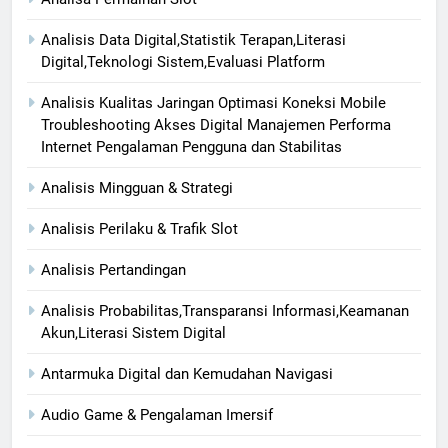
Analisis Data Digital,Statistik Terapan,Literasi
Digital,Teknologi Sistem,Evaluasi Platform
Analisis Kualitas Jaringan Optimasi Koneksi Mobile
Troubleshooting Akses Digital Manajemen Performa
Internet Pengalaman Pengguna dan Stabilitas
Analisis Mingguan & Strategi
Analisis Perilaku & Trafik Slot
Analisis Pertandingan
Analisis Probabilitas,Transparansi Informasi,Keamanan
Akun,Literasi Sistem Digital
Antarmuka Digital dan Kemudahan Navigasi
Audio Game & Pengalaman Imersif