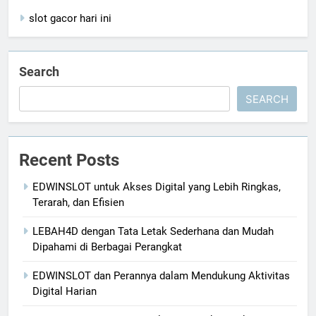
slot gacor hari ini
Search
SEARCH
Recent Posts
EDWINSLOT untuk Akses Digital yang Lebih Ringkas,
Terarah, dan Efisien
LEBAH4D dengan Tata Letak Sederhana dan Mudah
Dipahami di Berbagai Perangkat
EDWINSLOT dan Perannya dalam Mendukung Aktivitas
Digital Harian