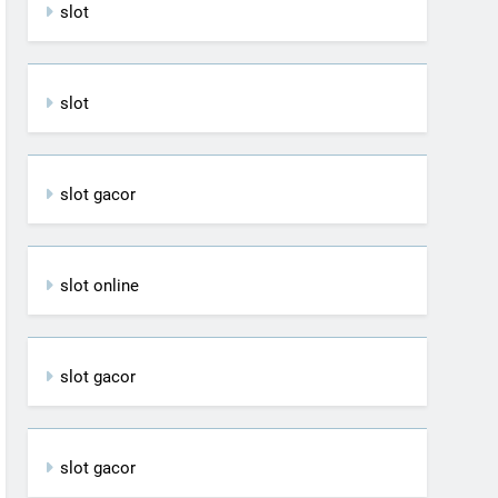
slot
slot
slot gacor
slot online
slot gacor
slot gacor