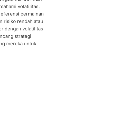
ahami volatilitas,
referensi permainan
 risiko rendah atau
r dengan volatilitas
ncang strategi
ang mereka untuk