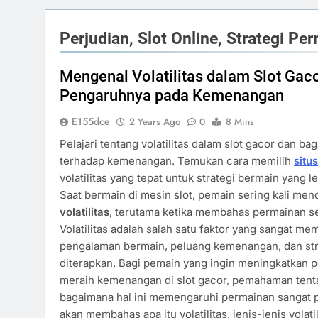
Perjudian, Slot Online, Strategi Pe
Mengenal Volatilitas dalam Slot Gac
Pengaruhnya pada Kemenangan
E155dce
2 Years Ago
0
8 Mins
Pelajari tentang volatilitas dalam slot gacor dan 
terhadap kemenangan. Temukan cara memilih
situ
volatilitas yang tepat untuk strategi bermain yang
Saat bermain di mesin slot, pemain sering kali mend
volatilitas
, terutama ketika membahas permainan s
Volatilitas adalah salah satu faktor yang sangat m
pengalaman bermain, peluang kemenangan, dan str
diterapkan. Bagi pemain yang ingin meningkatkan 
meraih kemenangan di slot gacor, pemahaman tentan
bagaimana hal ini memengaruhi permainan sangat pen
akan membahas apa itu volatilitas, jenis-jenis volat