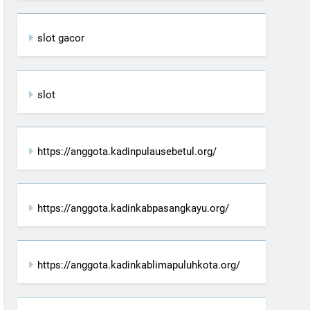
slot gacor
slot
https://anggota.kadinpulausebetul.org/
https://anggota.kadinkabpasangkayu.org/
https://anggota.kadinkablimapuluhkota.org/