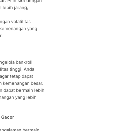
sar
: Pilih slot dengan
 lebih jarang,
engan volatilitas
 kemenangan yang
r.
ngelola bankroll
itas tinggi, Anda
gar tetap dapat
ih kemenangan besar.
n dapat bermain lebih
nangan yang lebih
t Gacor
 pengalaman bermain