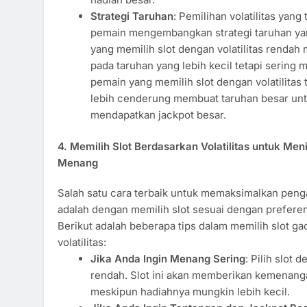
Strategi Taruhan
: Pemilihan volatilitas yan
pemain mengembangkan strategi taruhan yan
yang memilih slot dengan volatilitas rendah
pada taruhan yang lebih kecil tetapi sering 
pemain yang memilih slot dengan volatilitas
lebih cenderung membuat taruhan besar un
mendapatkan jackpot besar.
4.
Memilih Slot Berdasarkan Volatilitas untuk Me
Menang
Salah satu cara terbaik untuk memaksimalkan pen
adalah dengan memilih slot sesuai dengan preferens
Berikut adalah beberapa tips dalam memilih slot g
volatilitas:
Jika Anda Ingin Menang Sering
: Pilih slot d
rendah. Slot ini akan memberikan kemenanga
meskipun hadiahnya mungkin lebih kecil.