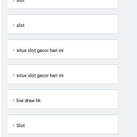
slot
slot
situs slot gacor hari ini
situs slot gacor hari ini
live draw hk
Slot