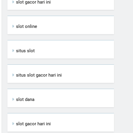
slot gacor hari ini
slot online
situs slot
situs slot gacor hari ini
slot dana
slot gacor hari ini