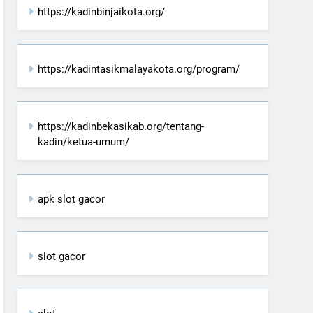
https://kadinbinjaikota.org/
https://kadintasikmalayakota.org/program/
https://kadinbekasikab.org/tentang-
kadin/ketua-umum/
apk slot gacor
slot gacor