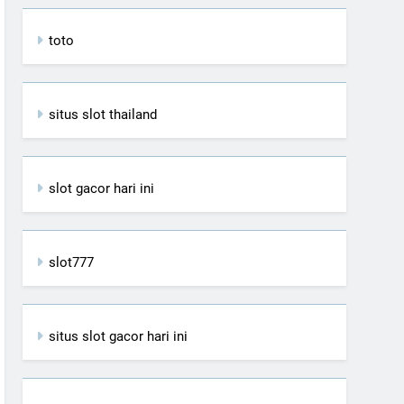
toto
situs slot thailand
slot gacor hari ini
slot777
situs slot gacor hari ini