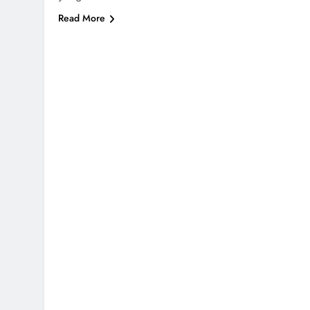
Read More