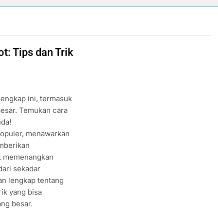
: Tips dan Trik
lengkap ini, termasuk
besar. Temukan cara
da!
erpopuler, menawarkan
mberikan
uk memenangkan
dari sekadar
an lengkap tentang
rik yang bisa
ng besar.