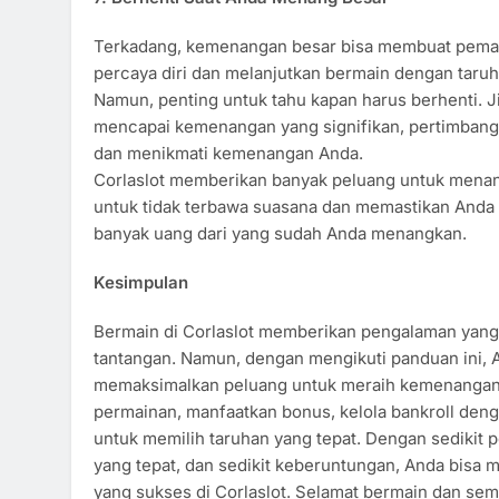
Terkadang, kemenangan besar bisa membuat pemai
percaya diri dan melanjutkan bermain dengan taruh
Namun, penting untuk tahu kapan harus berhenti. 
mencapai kemenangan yang signifikan, pertimbang
dan menikmati kemenangan Anda.
Corlaslot memberikan banyak peluang untuk menang
untuk tidak terbawa suasana dan memastikan Anda t
banyak uang dari yang sudah Anda menangkan.
Kesimpulan
Bermain di Corlaslot memberikan pengalaman yang
tantangan. Namun, dengan mengikuti panduan ini, 
memaksimalkan peluang untuk meraih kemenangan 
permainan, manfaatkan bonus, kelola bankroll denga
untuk memilih taruhan yang tepat. Dengan sedikit p
yang tepat, dan sedikit keberuntungan, Anda bisa m
yang sukses di Corlaslot. Selamat bermain dan se