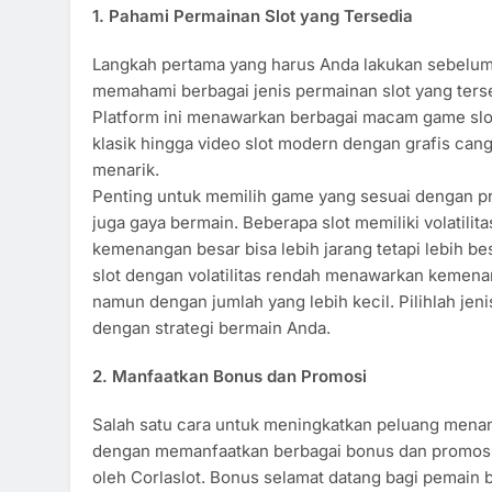
1.
Pahami Permainan Slot yang Tersedia
Langkah pertama yang harus Anda lakukan sebelum
memahami berbagai jenis permainan slot yang tersed
Platform ini menawarkan berbagai macam game slot,
klasik hingga video slot modern dengan grafis cang
menarik.
Penting untuk memilih game yang sesuai dengan p
juga gaya bermain. Beberapa slot memiliki volatilitas
kemenangan besar bisa lebih jarang tetapi lebih bes
slot dengan volatilitas rendah menawarkan kemena
namun dengan jumlah yang lebih kecil. Pilihlah jen
dengan strategi bermain Anda.
2.
Manfaatkan Bonus dan Promosi
Salah satu cara untuk meningkatkan peluang mena
dengan memanfaatkan berbagai bonus dan promosi
oleh Corlaslot. Bonus selamat datang bagi pemain b