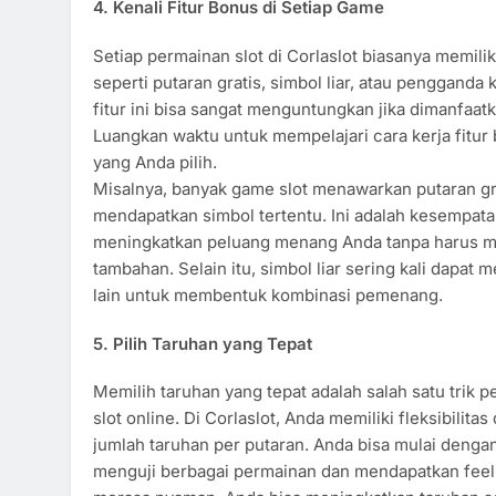
4.
Kenali Fitur Bonus di Setiap Game
Setiap permainan slot di Corlaslot biasanya memiliki
seperti putaran gratis, simbol liar, atau pengganda
fitur ini bisa sangat menguntungkan jika dimanfaat
Luangkan waktu untuk mempelajari cara kerja fitur
yang Anda pilih.
Misalnya, banyak game slot menawarkan putaran gr
mendapatkan simbol tertentu. Ini adalah kesempat
meningkatkan peluang menang Anda tanpa harus m
tambahan. Selain itu, simbol liar sering kali dapat
lain untuk membentuk kombinasi pemenang.
5.
Pilih Taruhan yang Tepat
Memilih taruhan yang tepat adalah salah satu trik 
slot online. Di Corlaslot, Anda memiliki fleksibilit
jumlah taruhan per putaran. Anda bisa mulai dengan
menguji berbagai permainan dan mendapatkan feel 