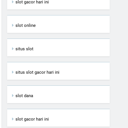
slot gacor hari ini
slot online
situs slot
situs slot gacor hari ini
slot dana
slot gacor hari ini