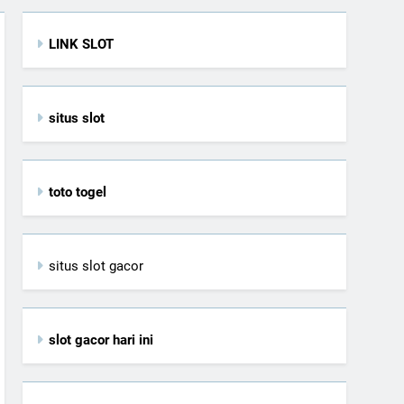
LINK SLOT
situs slot
toto togel
situs slot gacor
slot gacor hari ini