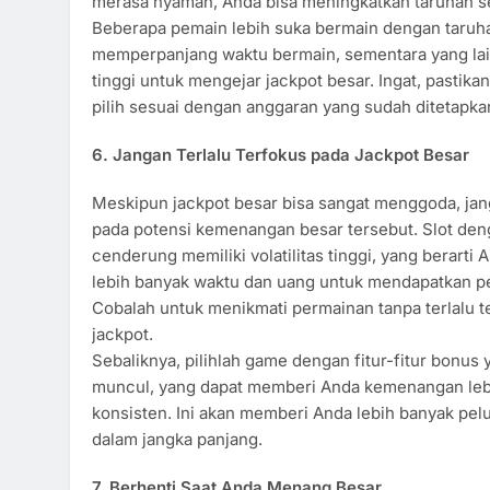
merasa nyaman, Anda bisa meningkatkan taruhan s
Beberapa pemain lebih suka bermain dengan taruh
memperpanjang waktu bermain, sementara yang lai
tinggi untuk mengejar jackpot besar. Ingat, pastik
pilih sesuai dengan anggaran yang sudah ditetapk
6.
Jangan Terlalu Terfokus pada Jackpot Besar
Meskipun jackpot besar bisa sangat menggoda, jang
pada potensi kemenangan besar tersebut. Slot den
cenderung memiliki volatilitas tinggi, yang berarti
lebih banyak waktu dan uang untuk mendapatkan 
Cobalah untuk menikmati permainan tanpa terlalu 
jackpot.
Sebaliknya, pilihlah game dengan fitur-fitur bonus 
muncul, yang dapat memberi Anda kemenangan lebih
konsisten. Ini akan memberi Anda lebih banyak pe
dalam jangka panjang.
7.
Berhenti Saat Anda Menang Besar