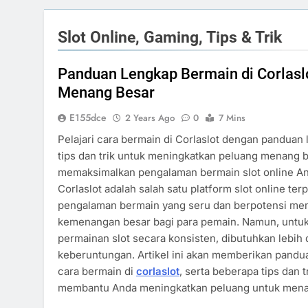
Slot Online, Gaming, Tips & Trik
Panduan Lengkap Bermain di Corlaslot
Menang Besar
E155dce
2 Years Ago
0
7 Mins
Pelajari cara bermain di Corlaslot dengan panduan 
tips dan trik untuk meningkatkan peluang menang 
memaksimalkan pengalaman bermain slot online An
Corlaslot adalah salah satu platform slot online t
pengalaman bermain yang seru dan berpotensi me
kemenangan besar bagi para pemain. Namun, unt
permainan slot secara konsisten, dibutuhkan lebih 
keberuntungan. Artikel ini akan memberikan pandu
cara bermain di
corlaslot
, serta beberapa tips dan t
membantu Anda meningkatkan peluang untuk mena