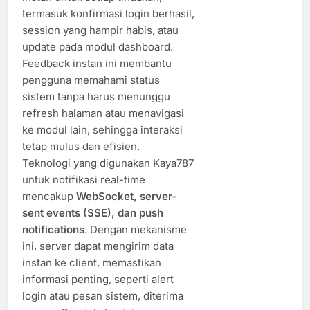
termasuk konfirmasi login berhasil,
session yang hampir habis, atau
update pada modul dashboard.
Feedback instan ini membantu
pengguna memahami status
sistem tanpa harus menunggu
refresh halaman atau menavigasi
ke modul lain, sehingga interaksi
tetap mulus dan efisien.
Teknologi yang digunakan Kaya787
untuk notifikasi real-time
mencakup
WebSocket, server-
sent events (SSE), dan push
notifications
. Dengan mekanisme
ini, server dapat mengirim data
instan ke client, memastikan
informasi penting, seperti alert
login atau pesan sistem, diterima