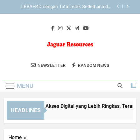
Skip
EDWINSLOT dan Perannya dalam Mendukung
to
Aktivitas Digital Harian
content
LEBAH4D dan Perannya dalam Mendukung
Aktivitas Digital Harian
EDWINSLOT untuk Akses Digital yang Lebih
Ringkas, Terarah, dan Efisien
LEBAH4D dengan Tata Letak Sederhana dan
Mudah Dipahami di Berbagai Perangkat
Jaguar
Jaguar Resources Menyediakan Solusi
EDWINSLOT dan Perannya dalam Mendukung
NEWSLETTER
RANDOM NEWS
Aktivitas Digital Harian
Resources
Konsultasi Energi Dan Sumber Daya
LEBAH4D dan Perannya dalam Mendukung
Yang Inovatif. Untuk Masa Depan Yang
Aktivitas Digital Harian
MENU
Berkelanjutan.
WINSLOT untuk Akses Digital yang Lebih Ringkas, Terarah, dan
HEADLINES
Weeks Ago
Home