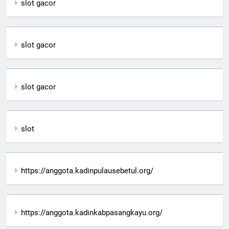
slot gacor
slot gacor
slot gacor
slot
https://anggota.kadinpulausebetul.org/
https://anggota.kadinkabpasangkayu.org/