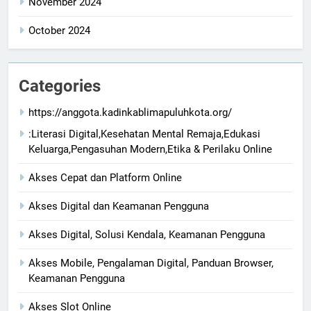
November 2024
October 2024
Categories
https://anggota.kadinkablimapuluhkota.org/
:Literasi Digital,Kesehatan Mental Remaja,Edukasi
Keluarga,Pengasuhan Modern,Etika & Perilaku Online
Akses Cepat dan Platform Online
Akses Digital dan Keamanan Pengguna
Akses Digital, Solusi Kendala, Keamanan Pengguna
Akses Mobile, Pengalaman Digital, Panduan Browser,
Keamanan Pengguna
Akses Slot Online