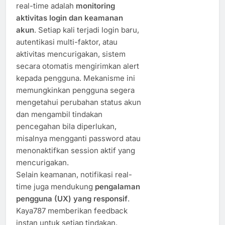
real-time adalah
monitoring
aktivitas login dan keamanan
akun
. Setiap kali terjadi login baru,
autentikasi multi-faktor, atau
aktivitas mencurigakan, sistem
secara otomatis mengirimkan alert
kepada pengguna. Mekanisme ini
memungkinkan pengguna segera
mengetahui perubahan status akun
dan mengambil tindakan
pencegahan bila diperlukan,
misalnya mengganti password atau
menonaktifkan session aktif yang
mencurigakan.
Selain keamanan, notifikasi real-
time juga mendukung
pengalaman
pengguna (UX) yang responsif
.
Kaya787 memberikan feedback
instan untuk setiap tindakan,