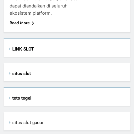
dapat diandalkan di seluruh
ekosistem platform.
Read More
LINK SLOT
situs slot
toto togel
situs slot gacor