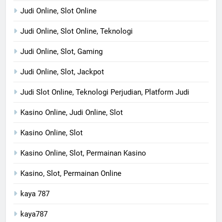
Judi Online, Slot Online
Judi Online, Slot Online, Teknologi
Judi Online, Slot, Gaming
Judi Online, Slot, Jackpot
Judi Slot Online, Teknologi Perjudian, Platform Judi
Kasino Online, Judi Online, Slot
Kasino Online, Slot
Kasino Online, Slot, Permainan Kasino
Kasino, Slot, Permainan Online
kaya 787
kaya787