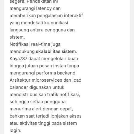
segera. Pendekatan ini
mengurangi latency dan
memberikan pengalaman interaktif
yang mendekati komunikasi
langsung antara pengguna dan
sistem.
Notifikasi real-time juga
mendukung
skalabilitas sistem
.
Kaya787 dapat mengelola ribuan
hingga jutaan pesan instan tanpa
mengurangi performa backend.
Arsitektur microservices dan load
balancer digunakan untuk
mendistribusikan trafik notifikasi,
sehingga setiap pengguna
menerima alert dengan cepat,
bahkan saat terjadi lonjakan akses
atau aktivitas tinggi pada sistem
login.