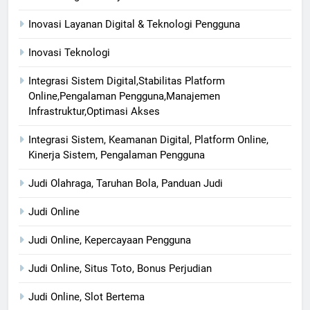
Inovasi Layanan Digital & Teknologi Pengguna
Inovasi Teknologi
Integrasi Sistem Digital,Stabilitas Platform
Online,Pengalaman Pengguna,Manajemen
Infrastruktur,Optimasi Akses
Integrasi Sistem, Keamanan Digital, Platform Online,
Kinerja Sistem, Pengalaman Pengguna
Judi Olahraga, Taruhan Bola, Panduan Judi
Judi Online
Judi Online, Kepercayaan Pengguna
Judi Online, Situs Toto, Bonus Perjudian
Judi Online, Slot Bertema