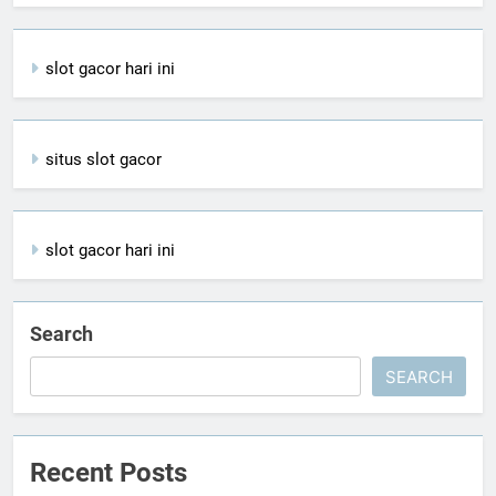
slot gacor hari ini
situs slot gacor
slot gacor hari ini
Search
SEARCH
Recent Posts