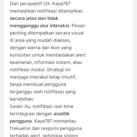
Dari perspektif UX, Kaya787
memastikan notifikasi ditampilkan
secara jelas dan tidak
mengganggu alur interaksi
. Pesan
penting ditempatkan secara visual
di area yang mudah diakses,
dengan warna dan ikon yang
konsisten untuk membedakan alert
keamanan, informasi sistem, atau
notifikasi modul. Strategi ini
menjaga interaksi tetap intuitif,
tanpa membuat pengguna
terganggu oleh notifikasi yang
berlebihan.
Selain itu, notifikasi real-time
terintegrasi dengan
analitik
pengguna
. Kaya787 memantau
frekuensi dan respons pengguna
terhadap alert, sehingga sistem