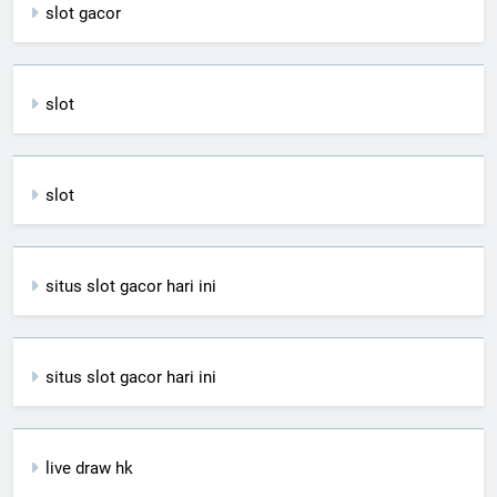
slot gacor
slot
slot
situs slot gacor hari ini
situs slot gacor hari ini
live draw hk