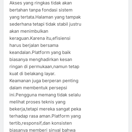
Akses yang ringkas tidak akan
bertahan tanpa fondasi sistem
yang tertata.Halaman yang tampak
sederhana tetapi tidak stabil justru
akan menimbulkan
keraguan.Karena itu,efisiensi
harus berjalan bersama
keandalan.Platform yang baik
biasanya menghadirkan kesan
ringan di permukaan,namun tetap
kuat di belakang layar.
Keamanan juga berperan penting
dalam membentuk persepsi
ini.Pengguna memang tidak selalu
melihat proses teknis yang
bekerja,tetapi mereka sangat peka
terhadap rasa aman.Platform yang
tertib,responsif,dan konsisten
biasanya memberi sinyal bahwa