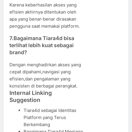
Karena keberhasilan akses yang
efisien akhirnya ditentukan oleh
apa yang benar-benar dirasakan
pengguna saat memakai platform.
7.Bagaimana Tiara4d bisa
terlihat lebih kuat sebagai
brand?
Dengan menghadirkan akses yang
cepat dipahami,navigasi yang
efisien,dan pengalaman yang
konsisten di berbagai perangkat.
Internal Linking
Suggestion
Tiara4d sebagai Identitas
Platform yang Terus
Berkembang
Bagaimana Tiara4d Menjaga