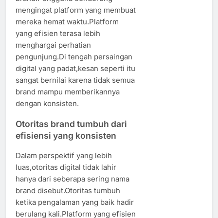
mengingat platform yang membuat
mereka hemat waktu.Platform
yang efisien terasa lebih
menghargai perhatian
pengunjung.Di tengah persaingan
digital yang padat,kesan seperti itu
sangat bernilai karena tidak semua
brand mampu memberikannya
dengan konsisten.
Otoritas brand tumbuh dari
efisiensi yang konsisten
Dalam perspektif yang lebih
luas,otoritas digital tidak lahir
hanya dari seberapa sering nama
brand disebut.Otoritas tumbuh
ketika pengalaman yang baik hadir
berulang kali.Platform yang efisien