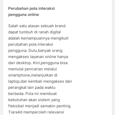
Perubahan pola interaksi
pengguna online
Salah satu alasan sebuah brand
dapat tumbuh di ranah digital
adalah kemampuannya mengikuti
perubahan pola interaksi
pengguna. Dulu,banyak orang
mengakses layanan online hanya
dari desktop. Kini,pengguna bisa
memulai pencarian melalui
smartphone,melanjutkan di
laptop,dan kembali mengakses dari
perangkat lain pada waktu
berbeda. Pola ini membuat
kebutuhan akan sistem yang
fleksibel menjadi semakin penting.
Tiara4d memperoleh relevansi