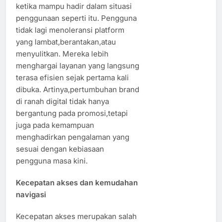
ketika mampu hadir dalam situasi
penggunaan seperti itu. Pengguna
tidak lagi menoleransi platform
yang lambat,berantakan,atau
menyulitkan. Mereka lebih
menghargai layanan yang langsung
terasa efisien sejak pertama kali
dibuka. Artinya,pertumbuhan brand
di ranah digital tidak hanya
bergantung pada promosi,tetapi
juga pada kemampuan
menghadirkan pengalaman yang
sesuai dengan kebiasaan
pengguna masa kini.
Kecepatan akses dan kemudahan
navigasi
Kecepatan akses merupakan salah