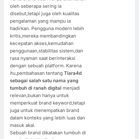
oleh seberapa sering ia
disebut,tetapi juga oleh kualitas
pengalaman yang mampu ia
hadirkan. Pengguna modern lebih
kritis,mereka membandingkan
kecepatan akses,kemudahan
penggunaan,stabilitas sistem,dan
rasa nyaman saat berinteraksi
dengan sebuah platform. Karena
itu,pembahasan tentang
Tiara4d
sebagai salah satu nama yang
tumbuh di ranah digital
menjadi
relevan,bukan hanya untuk
memperkuat brand keyword,tetapi
juga untuk menempatkan brand
dalam konteks yang lebih luas dan
masuk akal.
Sebuah brand dikatakan tumbuh di