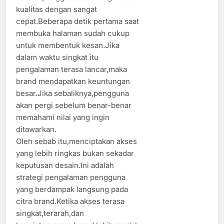
kualitas dengan sangat
cepat.Beberapa detik pertama saat
membuka halaman sudah cukup
untuk membentuk kesan.Jika
dalam waktu singkat itu
pengalaman terasa lancar,maka
brand mendapatkan keuntungan
besar.Jika sebaliknya,pengguna
akan pergi sebelum benar-benar
memahami nilai yang ingin
ditawarkan.
Oleh sebab itu,menciptakan akses
yang lebih ringkas bukan sekadar
keputusan desain.Ini adalah
strategi pengalaman pengguna
yang berdampak langsung pada
citra brand.Ketika akses terasa
singkat,terarah,dan