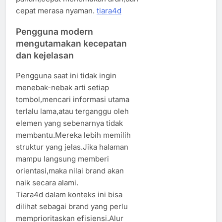
cepat merasa nyaman.
tiara4d
Pengguna modern
mengutamakan kecepatan
dan kejelasan
Pengguna saat ini tidak ingin
menebak-nebak arti setiap
tombol,mencari informasi utama
terlalu lama,atau terganggu oleh
elemen yang sebenarnya tidak
membantu.Mereka lebih memilih
struktur yang jelas.Jika halaman
mampu langsung memberi
orientasi,maka nilai brand akan
naik secara alami.
Tiara4d dalam konteks ini bisa
dilihat sebagai brand yang perlu
memprioritaskan efisiensi.Alur