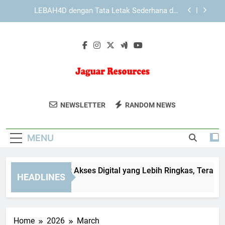
Skip
EDWINSLOT dan Perannya dalam Mendukung
to
Aktivitas Digital Harian
content
LEBAH4D dan Perannya dalam Mendukung
Aktivitas Digital Harian
EDWINSLOT untuk Akses Digital yang Lebih
Ringkas, Terarah, dan Efisien
LEBAH4D dengan Tata Letak Sederhana dan
Mudah Dipahami di Berbagai Perangkat
Jaguar
Jaguar Resources Menyediakan Solusi
EDWINSLOT dan Perannya dalam Mendukung
NEWSLETTER
RANDOM NEWS
Aktivitas Digital Harian
Resources
Konsultasi Energi Dan Sumber Daya
LEBAH4D dan Perannya dalam Mendukung
Yang Inovatif. Untuk Masa Depan Yang
Aktivitas Digital Harian
MENU
Berkelanjutan.
WINSLOT untuk Akses Digital yang Lebih Ringkas, Terarah, dan
HEADLINES
Weeks Ago
Home
2026
March