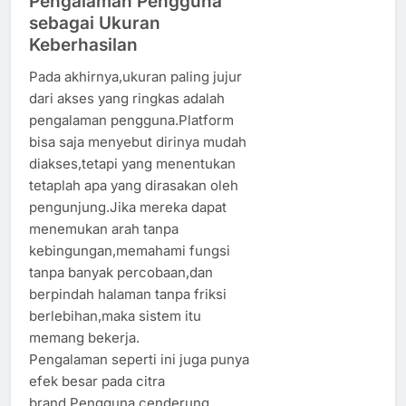
Pengalaman Pengguna
sebagai Ukuran
Keberhasilan
Pada akhirnya,ukuran paling jujur
dari akses yang ringkas adalah
pengalaman pengguna.Platform
bisa saja menyebut dirinya mudah
diakses,tetapi yang menentukan
tetaplah apa yang dirasakan oleh
pengunjung.Jika mereka dapat
menemukan arah tanpa
kebingungan,memahami fungsi
tanpa banyak percobaan,dan
berpindah halaman tanpa friksi
berlebihan,maka sistem itu
memang bekerja.
Pengalaman seperti ini juga punya
efek besar pada citra
brand.Pengguna cenderung