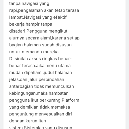
tanpa navigasi yang
rapi,pengalaman akan tetap terasa
lambat.Navigasi yang efektif
bekerja hampir tanpa
disadari.Pengguna mengikuti
alurnya secara alami,karena setiap
bagian halaman sudah disusun
untuk memandu mereka.
Di sinilah akses ringkas benar-
benar terasa.Jika menu utama
mudah dipahami,judul halaman
jelas,dan jalur perpindahan
antarbagian tidak memunculkan
kebingungan,maka hambatan
pengguna ikut berkurang.Platform
yang demikian tidak memaksa
pengunjung menyesuaikan diri
dengan kerumitan
sistem.Sistemlah yang disusun