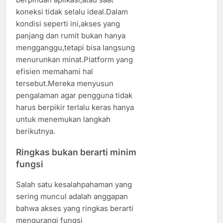
koneksi tidak selalu ideal.Dalam
kondisi seperti ini,akses yang
panjang dan rumit bukan hanya
mengganggu,tetapi bisa langsung
menurunkan minat.Platform yang
efisien memahami hal
tersebut.Mereka menyusun
pengalaman agar pengguna tidak
harus berpikir terlalu keras hanya
untuk menemukan langkah
berikutnya.
Ringkas bukan berarti minim
fungsi
Salah satu kesalahpahaman yang
sering muncul adalah anggapan
bahwa akses yang ringkas berarti
mengurangi fungsi