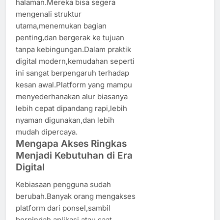
halaman.Mereka bisa segera
mengenali struktur
utama,menemukan bagian
penting,dan bergerak ke tujuan
tanpa kebingungan.Dalam praktik
digital modern,kemudahan seperti
ini sangat berpengaruh terhadap
kesan awal.Platform yang mampu
menyederhanakan alur biasanya
lebih cepat dipandang rapi,lebih
nyaman digunakan,dan lebih
mudah dipercaya.
Mengapa Akses Ringkas
Menjadi Kebutuhan di Era
Digital
Kebiasaan pengguna sudah
berubah.Banyak orang mengakses
platform dari ponsel,sambil
berpindah aplikasi,atau saat