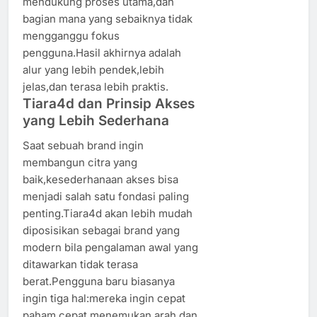
mendukung proses utama,dan
bagian mana yang sebaiknya tidak
mengganggu fokus
pengguna.Hasil akhirnya adalah
alur yang lebih pendek,lebih
jelas,dan terasa lebih praktis.
Tiara4d dan Prinsip Akses
yang Lebih Sederhana
Saat sebuah brand ingin
membangun citra yang
baik,kesederhanaan akses bisa
menjadi salah satu fondasi paling
penting.Tiara4d akan lebih mudah
diposisikan sebagai brand yang
modern bila pengalaman awal yang
ditawarkan tidak terasa
berat.Pengguna baru biasanya
ingin tiga hal:mereka ingin cepat
paham,cepat menemukan arah,dan