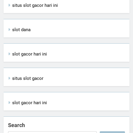
situs slot gacor hari ini
slot dana
slot gacor hari ini
situs slot gacor
slot gacor hari ini
Search