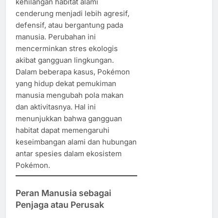
kehilangan habitat alami
cenderung menjadi lebih agresif,
defensif, atau bergantung pada
manusia. Perubahan ini
mencerminkan stres ekologis
akibat gangguan lingkungan.
Dalam beberapa kasus, Pokémon
yang hidup dekat pemukiman
manusia mengubah pola makan
dan aktivitasnya. Hal ini
menunjukkan bahwa gangguan
habitat dapat memengaruhi
keseimbangan alami dan hubungan
antar spesies dalam ekosistem
Pokémon.
Peran Manusia sebagai
Penjaga atau Perusak