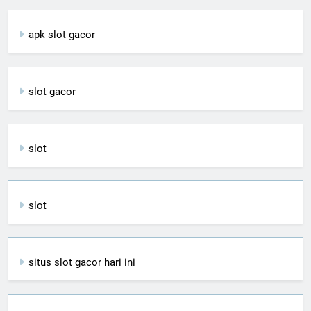
apk slot gacor
slot gacor
slot
slot
situs slot gacor hari ini