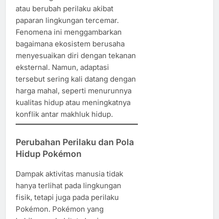
atau berubah perilaku akibat
paparan lingkungan tercemar.
Fenomena ini menggambarkan
bagaimana ekosistem berusaha
menyesuaikan diri dengan tekanan
eksternal. Namun, adaptasi
tersebut sering kali datang dengan
harga mahal, seperti menurunnya
kualitas hidup atau meningkatnya
konflik antar makhluk hidup.
Perubahan Perilaku dan Pola
Hidup Pokémon
Dampak aktivitas manusia tidak
hanya terlihat pada lingkungan
fisik, tetapi juga pada perilaku
Pokémon. Pokémon yang