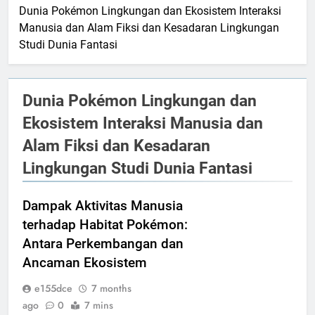
Dunia Pokémon Lingkungan dan Ekosistem Interaksi
Manusia dan Alam Fiksi dan Kesadaran Lingkungan
Studi Dunia Fantasi
Dunia Pokémon Lingkungan dan
Ekosistem Interaksi Manusia dan
Alam Fiksi dan Kesadaran
Lingkungan Studi Dunia Fantasi
Dampak Aktivitas Manusia
terhadap Habitat Pokémon:
Antara Perkembangan dan
Ancaman Ekosistem
e155dce
7 months
ago
0
7 mins