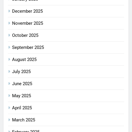
December 2025
November 2025
October 2025
September 2025
August 2025
July 2025
June 2025
May 2025
April 2025
March 2025
February 2025