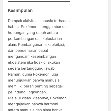
Kesimpulan
Dampak aktivitas manusia terhadap
habitat Pokémon menggambarkan
hubungan yang rapuh antara
perkembangan dan kelestarian
alam. Pembangunan, eksploitasi,
dan pencemaran dapat
mengancam keseimbangan
ekosistem jika tidak dilakukan
secara bertanggung jawab.
Namun, dunia Pokémon juga
menunjukkan bahwa manusia
memiliki peran penting sebagai
pelindung lingkungan.
Melalui kisah-kisahnya, Pokémon
mengajarkan bahwa harmoni
antara manusia dan alam hanya