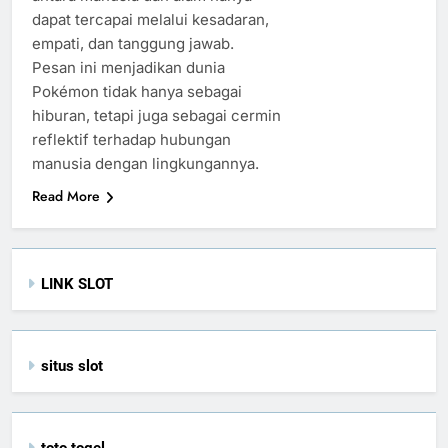
dapat tercapai melalui kesadaran,
empati, dan tanggung jawab.
Pesan ini menjadikan dunia
Pokémon tidak hanya sebagai
hiburan, tetapi juga sebagai cermin
reflektif terhadap hubungan
manusia dengan lingkungannya.
Read More
LINK SLOT
situs slot
toto togel