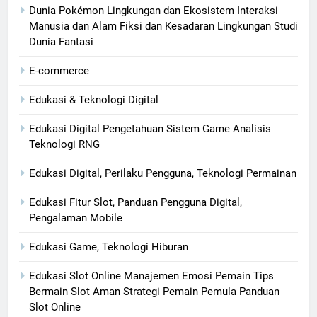
Dunia Pokémon Lingkungan dan Ekosistem Interaksi
Manusia dan Alam Fiksi dan Kesadaran Lingkungan Studi
Dunia Fantasi
E-commerce
Edukasi & Teknologi Digital
Edukasi Digital Pengetahuan Sistem Game Analisis
Teknologi RNG
Edukasi Digital, Perilaku Pengguna, Teknologi Permainan
Edukasi Fitur Slot, Panduan Pengguna Digital,
Pengalaman Mobile
Edukasi Game, Teknologi Hiburan
Edukasi Slot Online Manajemen Emosi Pemain Tips
Bermain Slot Aman Strategi Pemain Pemula Panduan
Slot Online