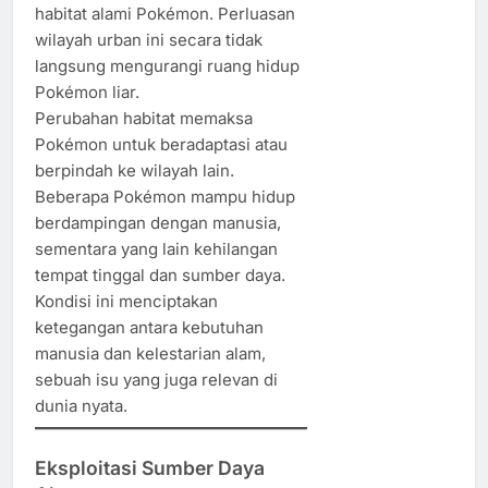
habitat alami Pokémon. Perluasan
wilayah urban ini secara tidak
langsung mengurangi ruang hidup
Pokémon liar.
Perubahan habitat memaksa
Pokémon untuk beradaptasi atau
berpindah ke wilayah lain.
Beberapa Pokémon mampu hidup
berdampingan dengan manusia,
sementara yang lain kehilangan
tempat tinggal dan sumber daya.
Kondisi ini menciptakan
ketegangan antara kebutuhan
manusia dan kelestarian alam,
sebuah isu yang juga relevan di
dunia nyata.
Eksploitasi Sumber Daya