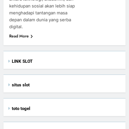
kehidupan sosial akan lebih siap
menghadapi tantangan masa
depan dalam dunia yang serba
digital.
Read More
LINK SLOT
situs slot
toto togel