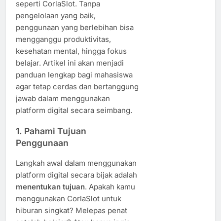
seperti CorlaSlot. Tanpa
pengelolaan yang baik,
penggunaan yang berlebihan bisa
mengganggu produktivitas,
kesehatan mental, hingga fokus
belajar. Artikel ini akan menjadi
panduan lengkap bagi mahasiswa
agar tetap cerdas dan bertanggung
jawab dalam menggunakan
platform digital secara seimbang.
1. Pahami Tujuan
Penggunaan
Langkah awal dalam menggunakan
platform digital secara bijak adalah
menentukan tujuan
. Apakah kamu
menggunakan CorlaSlot untuk
hiburan singkat? Melepas penat