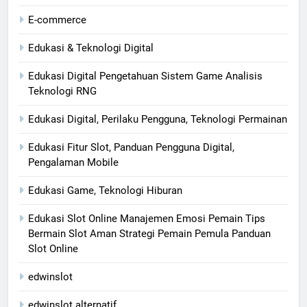
E-commerce
Edukasi & Teknologi Digital
Edukasi Digital Pengetahuan Sistem Game Analisis
Teknologi RNG
Edukasi Digital, Perilaku Pengguna, Teknologi Permainan
Edukasi Fitur Slot, Panduan Pengguna Digital,
Pengalaman Mobile
Edukasi Game, Teknologi Hiburan
Edukasi Slot Online Manajemen Emosi Pemain Tips
Bermain Slot Aman Strategi Pemain Pemula Panduan
Slot Online
edwinslot
edwinslot alternatif