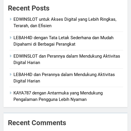
Recent Posts
EDWINSLOT untuk Akses Digital yang Lebih Ringkas,
Terarah, dan Efisien
LEBAH4D dengan Tata Letak Sederhana dan Mudah
Dipahami di Berbagai Perangkat
EDWINSLOT dan Perannya dalam Mendukung Aktivitas
Digital Harian
LEBAH4D dan Perannya dalam Mendukung Aktivitas
Digital Harian
KAYA787 dengan Antarmuka yang Mendukung
Pengalaman Pengguna Lebih Nyaman
Recent Comments