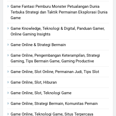
Game Fantasi Pemburu Monster Petualangan Dunia
Terbuka Strategi dan Taktik Permainan Eksplorasi Dunia
Game
Game Knowledge, Teknologi & Digital, Panduan Gamer,
Online Gaming Insights
Game Online & Strategi Bermain
Game Online, Pengembangan Keterampilan, Strategi
Gaming, Tips Bermain Game, Gaming Productive
Game Online, Slot Online, Permainan Judi, Tips Slot
Game Online, Slot, Hiburan
Game Online, Slot, Teknologi Game
Game Online, Strategi Bermain, Komunitas Pemain
Game Online, Teknologi Game, Situs Terpercaya