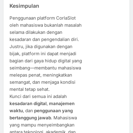
Kesimpulan
Penggunaan platform CorlaSlot
oleh mahasiswa bukanlah masalah
selama dilakukan dengan
kesadaran dan pengendalian diri.
Justru, jika digunakan dengan
bijak, platform ini dapat menjadi
bagian dari gaya hidup digital yang
seimbang—membantu mahasiswa
melepas penat, meningkatkan
semangat, dan menjaga kondisi
mental tetap sehat.
Kunci dari semua ini adalah
kesadaran digital
,
manajemen
waktu
, dan
penggunaan yang
bertanggung jawab
. Mahasiswa
yang mampu menyeimbangkan
antara teknologi, akademik, dan