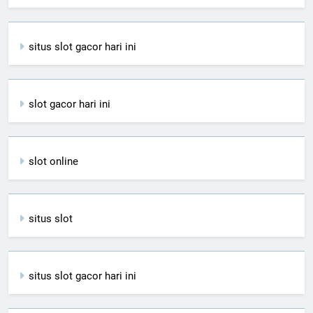
situs slot gacor hari ini
slot gacor hari ini
slot online
situs slot
situs slot gacor hari ini