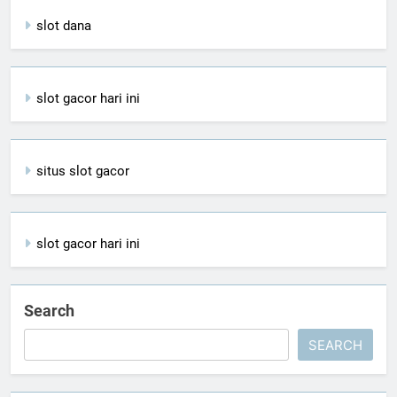
slot dana
slot gacor hari ini
situs slot gacor
slot gacor hari ini
Search
SEARCH