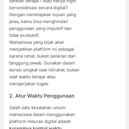
setelah belajar? Atau hanya ingin
bersosialisasi secara digital?
Dengan menetapkan tujuan yang
jelas, kamu bisa menghindari
penggunaan yang impulsif dan
tidak produktif.
Mahasiswa yang bijak akan
menjadikan platform ini sebagai
sarana rehat, bukan pelarian dari
tanggung jawab. Gunakan dalam
durasi singkat saat istirahat, bukan
saat waktu belajar atau
mengerjakan tugas.
2. Atur Waktu Penggunaan
Salah satu kesalahan umum
mahasiswa dalam menggunakan
platform hiburan digital adalah
kurangnya kontrol waktu
.