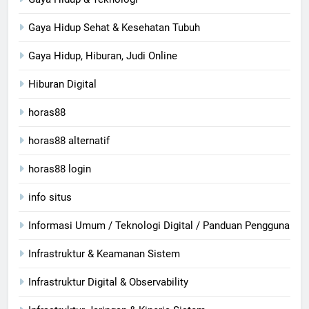
Gaya Hidup Sehat & Kesehatan Tubuh
Gaya Hidup, Hiburan, Judi Online
Hiburan Digital
horas88
horas88 alternatif
horas88 login
info situs
Informasi Umum / Teknologi Digital / Panduan Pengguna
Infrastruktur & Keamanan Sistem
Infrastruktur Digital & Observability