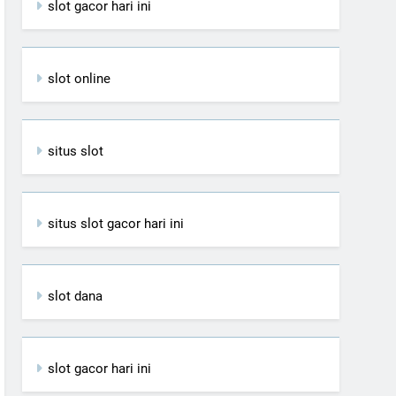
slot gacor hari ini
slot online
situs slot
situs slot gacor hari ini
slot dana
slot gacor hari ini