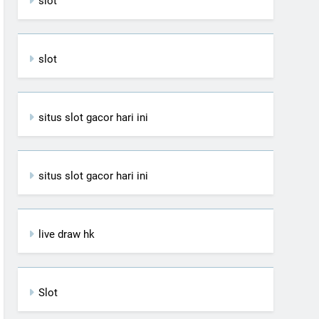
slot
slot
situs slot gacor hari ini
situs slot gacor hari ini
live draw hk
Slot