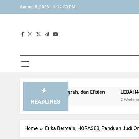
Skip
August 8, 2026
4:12:24 PM
to
content
Jag
Jaguar Re
ebih Ringkas, Terarah, dan Efisien
LEBAH4D dengan Tat
2 Weeks Ago
HEADLINES
Home
Etika Bermain, HORAS88, Panduan Judi On