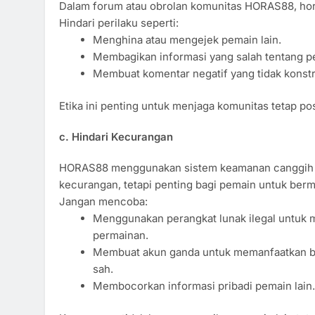
Dalam forum atau obrolan komunitas HORAS88, horm
Hindari perilaku seperti:
Menghina atau mengejek pemain lain.
Membagikan informasi yang salah tentang p
Membuat komentar negatif yang tidak konstru
Etika ini penting untuk menjaga komunitas tetap po
c.
Hindari Kecurangan
HORAS88 menggunakan sistem keamanan canggih
kecurangan, tetapi penting bagi pemain untuk berma
Jangan mencoba:
Menggunakan perangkat lunak ilegal untuk m
permainan.
Membuat akun ganda untuk memanfaatkan bo
sah.
Membocorkan informasi pribadi pemain lain.