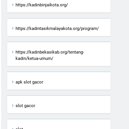
https://kadinbinjaikota.org/
https://kadintasikmalayakota.org/program/
https://kadinbekasikab.org/tentang-
kadin/ketua-umum/
apk slot gacor
slot gacor