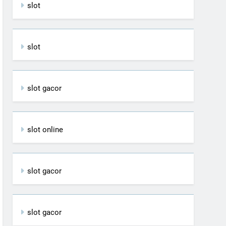
slot
slot
slot gacor
slot online
slot gacor
slot gacor