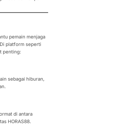
antu pemain menjaga
i platform seperti
 penting:
ain sebagai hiburan,
an.
ormat di antara
itas HORAS88.