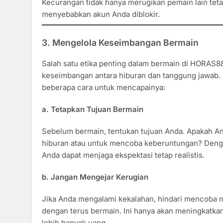
Kecurangan tidak hanya merugikan pemain lain teta
menyebabkan akun Anda diblokir.
3. Mengelola Keseimbangan Bermain
Salah satu etika penting dalam bermain di HORAS8
keseimbangan antara hiburan dan tanggung jawab. 
beberapa cara untuk mencapainya:
a.
Tetapkan Tujuan Bermain
Sebelum bermain, tentukan tujuan Anda. Apakah A
hiburan atau untuk mencoba keberuntungan? Dengan
Anda dapat menjaga ekspektasi tetap realistis.
b.
Jangan Mengejar Kerugian
Jika Anda mengalami kekalahan, hindari mencoba 
dengan terus bermain. Ini hanya akan meningkatkan
lebih banyak uang.