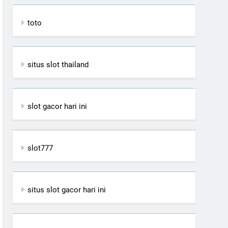
toto
situs slot thailand
slot gacor hari ini
slot777
situs slot gacor hari ini