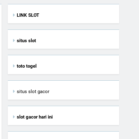
LINK SLOT
situs slot
toto togel
situs slot gacor
slot gacor hari ini