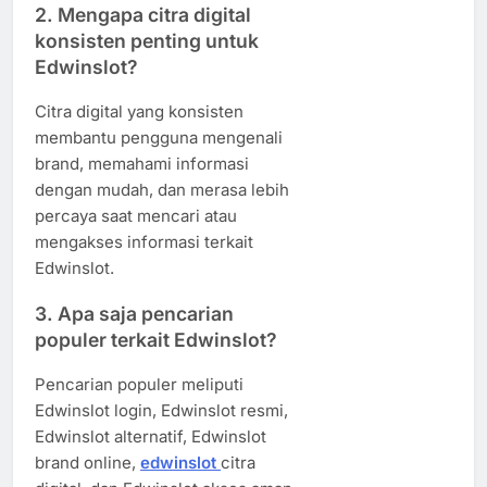
2. Mengapa citra digital
konsisten penting untuk
Edwinslot?
Citra digital yang konsisten
membantu pengguna mengenali
brand, memahami informasi
dengan mudah, dan merasa lebih
percaya saat mencari atau
mengakses informasi terkait
Edwinslot.
3. Apa saja pencarian
populer terkait Edwinslot?
Pencarian populer meliputi
Edwinslot login, Edwinslot resmi,
Edwinslot alternatif, Edwinslot
brand online,
edwinslot
citra