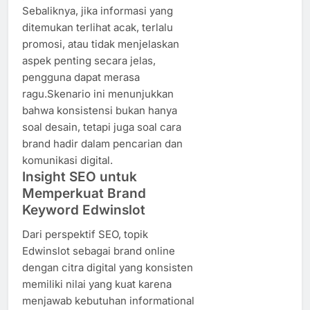
Sebaliknya, jika informasi yang
ditemukan terlihat acak, terlalu
promosi, atau tidak menjelaskan
aspek penting secara jelas,
pengguna dapat merasa
ragu.Skenario ini menunjukkan
bahwa konsistensi bukan hanya
soal desain, tetapi juga soal cara
brand hadir dalam pencarian dan
komunikasi digital.
Insight SEO untuk
Memperkuat Brand
Keyword Edwinslot
Dari perspektif SEO, topik
Edwinslot sebagai brand online
dengan citra digital yang konsisten
memiliki nilai yang kuat karena
menjawab kebutuhan informational