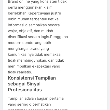
Brand online yang konsisten tidak
perlu menggunakan klaim
berlebihan.Kepercayaan justru
lebih mudah terbentuk ketika
informasi disampaikan secara
wajar, objektif, dan mudah
diverifikasi secara logis.Pengguna
modern cenderung lebih
menghargai brand yang
komunikasinya tidak memaksa,
tidak membingungkan, dan tidak
menimbulkan ekspektasi yang
tidak realistis.
Konsistensi Tampilan
sebagai Sinyal
Profesionalitas
Tampilan adalah bagian pertama
yang sering diperhatikan