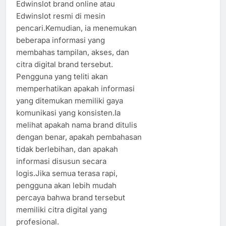
Edwinslot brand online atau
Edwinslot resmi di mesin
pencari.Kemudian, ia menemukan
beberapa informasi yang
membahas tampilan, akses, dan
citra digital brand tersebut.
Pengguna yang teliti akan
memperhatikan apakah informasi
yang ditemukan memiliki gaya
komunikasi yang konsisten.Ia
melihat apakah nama brand ditulis
dengan benar, apakah pembahasan
tidak berlebihan, dan apakah
informasi disusun secara
logis.Jika semua terasa rapi,
pengguna akan lebih mudah
percaya bahwa brand tersebut
memiliki citra digital yang
profesional.