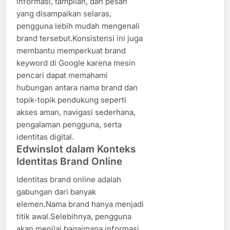
informasi, tampilan, dan pesan
yang disampaikan selaras,
pengguna lebih mudah mengenali
brand tersebut.Konsistensi ini juga
membantu memperkuat brand
keyword di Google karena mesin
pencari dapat memahami
hubungan antara nama brand dan
topik-topik pendukung seperti
akses aman, navigasi sederhana,
pengalaman pengguna, serta
identitas digital.
Edwinslot dalam Konteks
Identitas Brand Online
Identitas brand online adalah
gabungan dari banyak
elemen.Nama brand hanya menjadi
titik awal.Selebihnya, pengguna
akan menilai bagaimana informasi