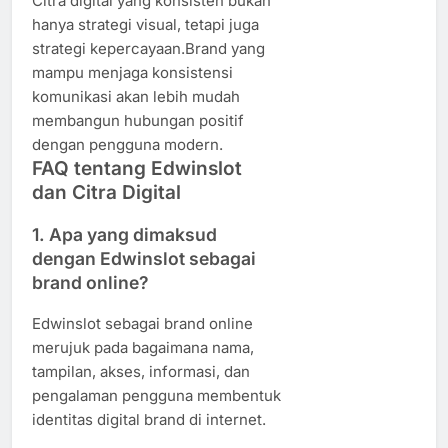
Citra digital yang konsisten bukan
hanya strategi visual, tetapi juga
strategi kepercayaan.Brand yang
mampu menjaga konsistensi
komunikasi akan lebih mudah
membangun hubungan positif
dengan pengguna modern.
FAQ tentang Edwinslot
dan Citra Digital
1. Apa yang dimaksud
dengan Edwinslot sebagai
brand online?
Edwinslot sebagai brand online
merujuk pada bagaimana nama,
tampilan, akses, informasi, dan
pengalaman pengguna membentuk
identitas digital brand di internet.