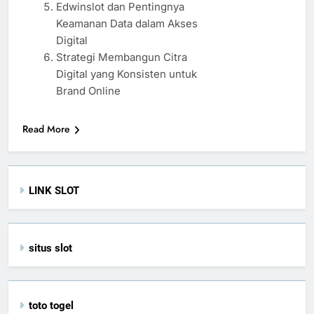
Edwinslot dan Pentingnya
Keamanan Data dalam Akses
Digital
Strategi Membangun Citra
Digital yang Konsisten untuk
Brand Online
Read More
LINK SLOT
situs slot
toto togel