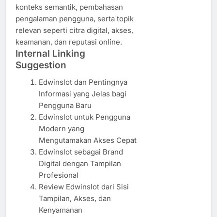
konteks semantik, pembahasan
pengalaman pengguna, serta topik
relevan seperti citra digital, akses,
keamanan, dan reputasi online.
Internal Linking
Suggestion
Edwinslot dan Pentingnya
Informasi yang Jelas bagi
Pengguna Baru
Edwinslot untuk Pengguna
Modern yang
Mengutamakan Akses Cepat
Edwinslot sebagai Brand
Digital dengan Tampilan
Profesional
Review Edwinslot dari Sisi
Tampilan, Akses, dan
Kenyamanan