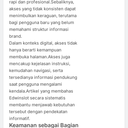
rapi dan profesional.Sebaliknya,
akses yang tidak konsisten dapat
menimbulkan keraguan, terutama
bagi pengguna baru yang belum
memahami struktur informasi
brand.
Dalam konteks digital, akses tidak
hanya berarti kemampuan
membuka halaman.Akses juga
mencakup kejelasan instruksi,
kemudahan navigasi, serta
tersedianya informasi pendukung
saat pengguna mengalami
kendala.Artikel yang membahas
Edwinslot secara sistematis
membantu menjawab kebutuhan
tersebut dengan pendekatan
informatif.
Keamanan sebagai Bagian