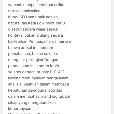
semantik tanpa membuat artikel
terasa dipaksakan.
Kunci SEO yang baik adalah
naturalitas.Kata Edwinslot perlu
disebut secara wajar sesuai
konteks, bukan diulang secara
berlebihan.Pembaca harus merasa
bahwa artikel ini memberi
pemahaman, bukan sekadar
mengejar peringkat.Dengan
pendekatan ini, konten lebih
selaras dengan prinsip E-E-A-T
karena menunjukkan pengalaman
analisis, keahlian dalam membaca
kebutuhan pengguna, otoritas
dalam membahas brand digital, dan
sikap yang mengutamakan
kepercayaan.