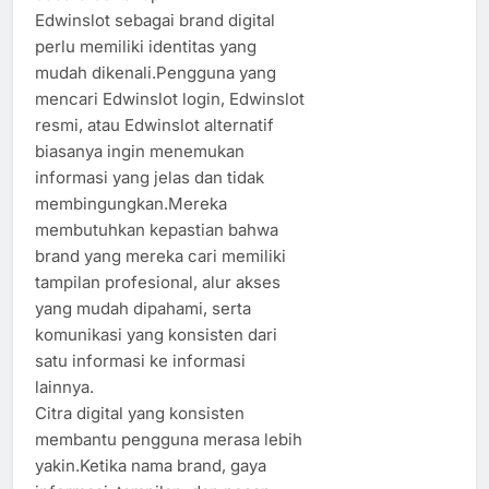
Edwinslot sebagai brand digital
perlu memiliki identitas yang
mudah dikenali.Pengguna yang
mencari Edwinslot login, Edwinslot
resmi, atau Edwinslot alternatif
biasanya ingin menemukan
informasi yang jelas dan tidak
membingungkan.Mereka
membutuhkan kepastian bahwa
brand yang mereka cari memiliki
tampilan profesional, alur akses
yang mudah dipahami, serta
komunikasi yang konsisten dari
satu informasi ke informasi
lainnya.
Citra digital yang konsisten
membantu pengguna merasa lebih
yakin.Ketika nama brand, gaya