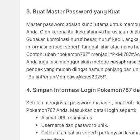
3. Buat Master Password yang Kuat
Master password adalah kunci utama untuk membuk
Anda. Oleh karena itu, kekuatannya harus jauh di ata
Gunakan kombinasi huruf besar, huruf kecil, angka,
informasi pribadi seperti tanggal lahir atau nama h
Contoh: ubah “pokemon787” menjadi “PkM!787#Ac
Anda juga bisa menggunakan metode
passphrase
,
pendek yang mudah diingat namun panjang dan unik
“BulanPenuhMembawaAkses2025!”.
4. Simpan Informasi Login Pokemon787 
Setelah menginstal password manager, buat entri 
Pokemon787 Anda. Masukkan detail login seperti:
Alamat URL resmi situs.
Username dan password unik.
Catatan tambahan seperti pertanyaan keama