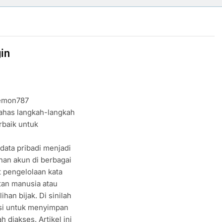
in
kemon787
ahas langkah-langkah
rbaik untuk
 data pribadi menjadi
uhan akun di berbagai
 pengelolaan kata
tan manusia atau
han bijak. Di sinilah
si untuk menyimpan
 diakses. Artikel ini