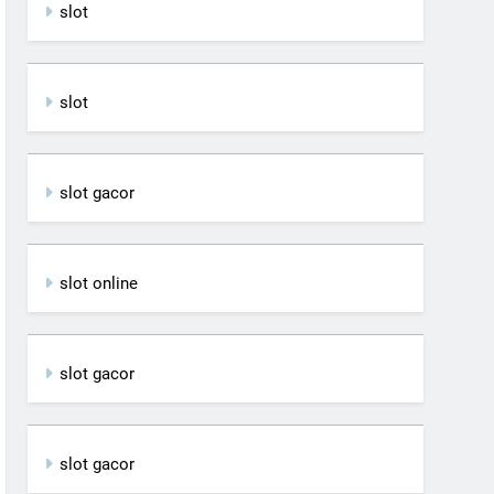
slot
slot
slot gacor
slot online
slot gacor
slot gacor