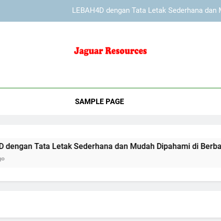
LEBAH4D dengan Tata Letak Sederhana dan M
EDWINSLOT dan Perannya dala
LEBAH4D dan Perannya dala
uar Resources
EDWINSLOT untuk Akses Digital yan
sources Menyediakan Solusi Konsultasi Energi Dan Sumber Day
LEBAH4D dengan Tata Letak Sederhana dan M
SAMPLE PAGE
EDWINSLOT dan Perannya dala
LEBAH4D dan Perannya dala
a Letak Sederhana dan Mudah Dipahami di Berbagai Perangk