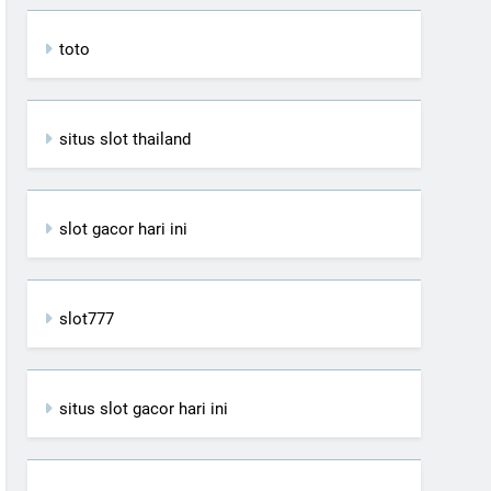
toto
situs slot thailand
slot gacor hari ini
slot777
situs slot gacor hari ini