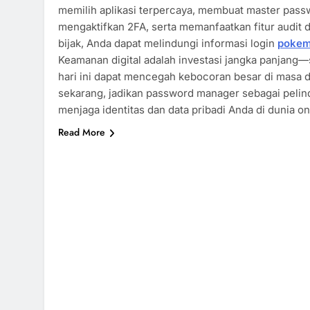
memilih aplikasi terpercaya, membuat master pass
mengaktifkan 2FA, serta memanfaatkan fitur audit d
bijak, Anda dapat melindungi informasi login
poke
Keamanan digital adalah investasi jangka panjang—s
hari ini dapat mencegah kebocoran besar di masa d
sekarang, jadikan password manager sebagai peli
menjaga identitas dan data pribadi Anda di dunia on
Read More