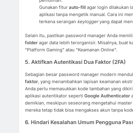
pemulihan.
Gunakan fitur
auto-fill
agar login dilakukan 
aplikasi tanpa mengetik manual. Cara ini me
terkena serangan
keylogger
yang dapat menc
Selain itu, pastikan password manager Anda memilik
folder
agar data lebih terorganisir. Misalnya, buat 
“Platform Gaming” atau “Keamanan Online”.
5. Aktifkan Autentikasi Dua Faktor (2FA)
Sebagian besar password manager modern mend
faktor
, yang menambahkan lapisan keamanan ekstra.
Anda perlu memasukkan kode tambahan yang dikiri
aplikasi autentikator seperti
Google Authenticator
a
demikian, meskipun seseorang mengetahui master
mereka tetap tidak bisa mengakses akun tanpa kode
6. Hindari Kesalahan Umum Pengguna Pa