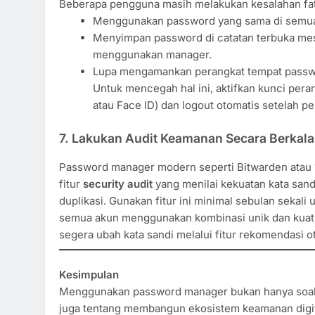
Beberapa pengguna masih melakukan kesalahan fata
Menggunakan password yang sama di semua
Menyimpan password di catatan terbuka me
menggunakan manager.
Lupa mengamankan perangkat tempat passwo
Untuk mencegah hal ini, aktifkan kunci perangk
atau Face ID) dan logout otomatis setelah per
7. Lakukan Audit Keamanan Secara Berkala
Password manager modern seperti Bitwarden atau 
fitur
security audit
yang menilai kekuatan kata san
duplikasi. Gunakan fitur ini minimal sebulan sekali
semua akun menggunakan kombinasi unik dan kuat. 
segera ubah kata sandi melalui fitur rekomendasi o
Kesimpulan
Menggunakan password manager bukan hanya soal
juga tentang membangun ekosistem keamanan digit