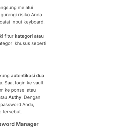
langsung melalui
ngurangi risiko Anda
atat input keyboard.
i fitur
kategori atau
kategori khusus seperti
ukung
autentikasi dua
 Saat login ke vault,
m ke ponsel atau
tau
Authy
. Dengan
 password Anda,
 tersebut.
ssword Manager