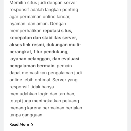
Memilih situs judi dengan server
responsif adalah langkah penting
agar permainan online lancar,
nyaman, dan aman. Dengan
memperhatikan
reputasi situs,
kecepatan dan stabilitas server,
akses link resmi, dukungan multi-
perangkat, fitur pendukung,
layanan pelanggan, dan evaluasi
pengalaman bermain
, pemain
dapat memastikan pengalaman judi
online lebih optimal. Server yang
responsif tidak hanya
memudahkan login dan taruhan,
tetapi juga meningkatkan peluang
menang karena permainan berjalan
tanpa gangguan.
Read More