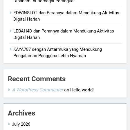
Dipahami di Berbagai Perangkat
EDWINSLOT dan Perannya dalam Mendukung Aktivitas
Digital Harian
LEBAH4D dan Perannya dalam Mendukung Aktivitas
Digital Harian
KAYA787 dengan Antarmuka yang Mendukung
Pengalaman Pengguna Lebih Nyaman
Recent Comments
A WordPress Commenter
on
Hello world!
Archives
July 2026