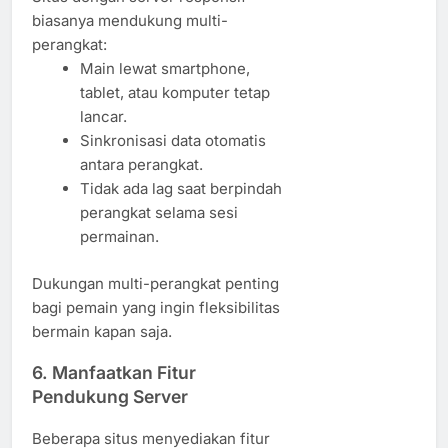
biasanya mendukung multi-
perangkat:
Main lewat smartphone,
tablet, atau komputer tetap
lancar.
Sinkronisasi data otomatis
antara perangkat.
Tidak ada lag saat berpindah
perangkat selama sesi
permainan.
Dukungan multi-perangkat penting
bagi pemain yang ingin fleksibilitas
bermain kapan saja.
6. Manfaatkan Fitur
Pendukung Server
Beberapa situs menyediakan fitur