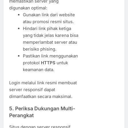
memastikan server yang
digunakan optimal:
Gunakan link dari website
atau promosi resmi situs.
Hindari link pihak ketiga
yang tidak jelas karena bisa
memperlambat server atau
berisiko phising.
Pastikan link menggunakan
protokol
HTTPS
untuk
keamanan data.
Login melalui link resmi membuat
server responsif dapat
dimanfaatkan secara maksimal.
5. Periksa Dukungan Multi-
Perangkat
Situs dengan server responsif