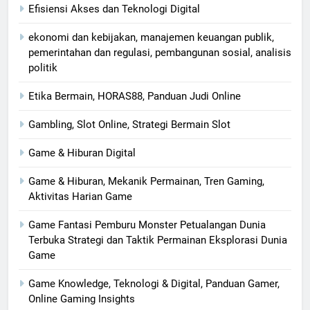
Efisiensi Akses dan Teknologi Digital
ekonomi dan kebijakan, manajemen keuangan publik,
pemerintahan dan regulasi, pembangunan sosial, analisis
politik
Etika Bermain, HORAS88, Panduan Judi Online
Gambling, Slot Online, Strategi Bermain Slot
Game & Hiburan Digital
Game & Hiburan, Mekanik Permainan, Tren Gaming,
Aktivitas Harian Game
Game Fantasi Pemburu Monster Petualangan Dunia
Terbuka Strategi dan Taktik Permainan Eksplorasi Dunia
Game
Game Knowledge, Teknologi & Digital, Panduan Gamer,
Online Gaming Insights