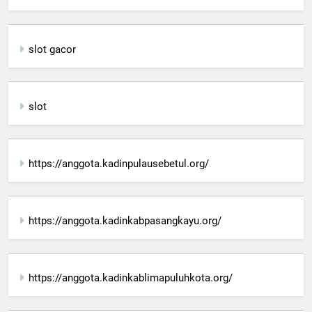
slot gacor
slot
https://anggota.kadinpulausebetul.org/
https://anggota.kadinkabpasangkayu.org/
https://anggota.kadinkablimapuluhkota.org/