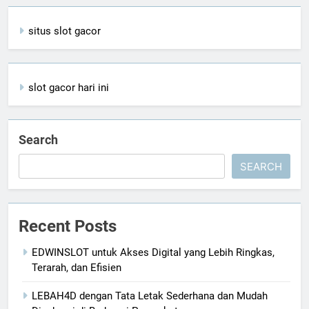
situs slot gacor
slot gacor hari ini
Search
SEARCH
Recent Posts
EDWINSLOT untuk Akses Digital yang Lebih Ringkas,
Terarah, dan Efisien
LEBAH4D dengan Tata Letak Sederhana dan Mudah