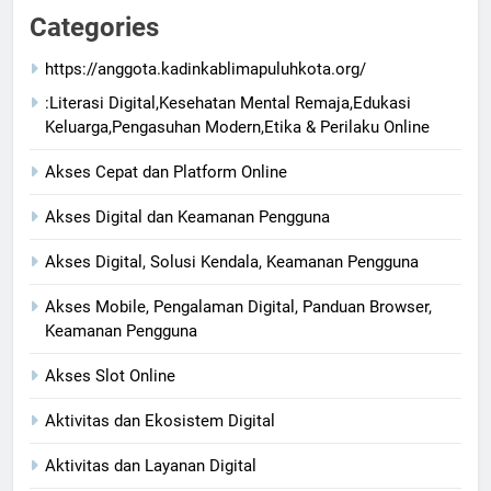
Categories
https://anggota.kadinkablimapuluhkota.org/
:Literasi Digital,Kesehatan Mental Remaja,Edukasi
Keluarga,Pengasuhan Modern,Etika & Perilaku Online
Akses Cepat dan Platform Online
Akses Digital dan Keamanan Pengguna
Akses Digital, Solusi Kendala, Keamanan Pengguna
Akses Mobile, Pengalaman Digital, Panduan Browser,
Keamanan Pengguna
Akses Slot Online
Aktivitas dan Ekosistem Digital
Aktivitas dan Layanan Digital