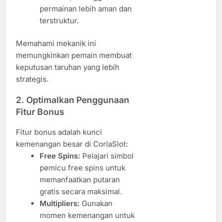
permainan lebih aman dan
terstruktur.
Memahami mekanik ini
memungkinkan pemain membuat
keputusan taruhan yang lebih
strategis.
2. Optimalkan Penggunaan
Fitur Bonus
Fitur bonus adalah kunci
kemenangan besar di CorlaSlot:
Free Spins:
Pelajari simbol
pemicu free spins untuk
memanfaatkan putaran
gratis secara maksimal.
Multipliers:
Gunakan
momen kemenangan untuk