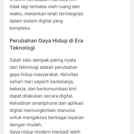
tidak lagi terbatas oleh ruang dan
waktu, melainkan telah terintegrasi
dalam sistem digital yang
kompleks.
Perubahan Gaya Hidup di Era
Teknologi
Salah satu dampak paling nyata
dari teknologi adalah perubahan
gaya hidup masyarakat. Aktivitas
sehari-hari seperti berbelanja,
bekerja, dan berkomunikasi kini
dapat dilakukan secara digital.
Kehadiran smartphone dan aplikasi
digital memungkinkan manusia
untuk mengakses berbagai layanan
dengan mudah.
Gaya hidup modern menjadi lebih