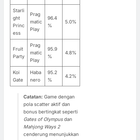
Starli
Prag
ght
96.4
matic
5.0%
Princ
%
Play
ess
Prag
Fruit
95.9
matic
4.8%
Party
%
Play
Koi
Haba
95.2
4.2%
Gate
nero
%
Catatan:
Game dengan
pola scatter aktif dan
bonus bertingkat seperti
Gates of Olympus
dan
Mahjong Ways 2
cenderung menunjukkan