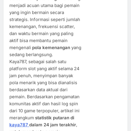
menjadi acuan utama bagi pemain
yang ingin bermain secara
strategis. Informasi seperti jumlah
kemenangan, frekuensi scatter,
dan waktu bermain yang paling
aktif bisa membantu pemain
mengenali
pola kemenangan
yang
sedang berlangsung.
Kaya787, sebagai salah satu
platform slot yang aktif selama 24
jam penuh, menyimpan banyak
pola menarik yang bisa dianalisis
berdasarkan data aktual dari
pemain. Berdasarkan pengamatan
komunitas aktif dan hasil log spin
dari 10 game terpopuler, artikel ini
merangkum
statistik putaran di
kaya787
dalam 24 jam terakhir
,