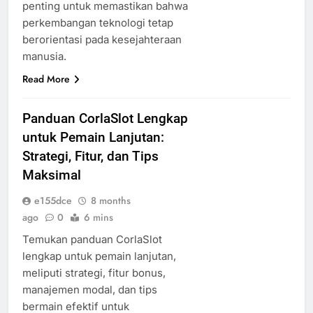
penting untuk memastikan bahwa
perkembangan teknologi tetap
berorientasi pada kesejahteraan
manusia.
Read More
Panduan CorlaSlot Lengkap
untuk Pemain Lanjutan:
Strategi, Fitur, dan Tips
Maksimal
e155dce
8 months
ago
0
6 mins
Temukan panduan CorlaSlot
lengkap untuk pemain lanjutan,
meliputi strategi, fitur bonus,
manajemen modal, dan tips
bermain efektif untuk