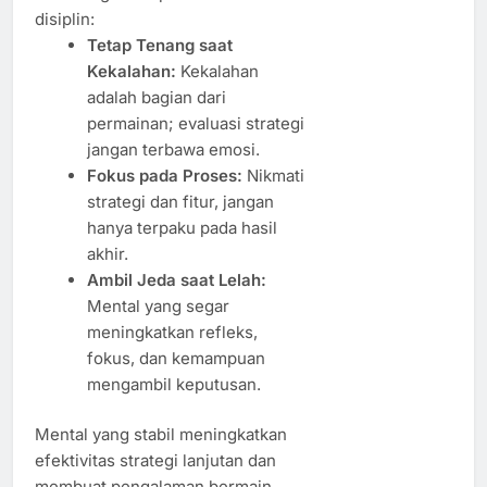
disiplin:
Tetap Tenang saat
Kekalahan:
Kekalahan
adalah bagian dari
permainan; evaluasi strategi
jangan terbawa emosi.
Fokus pada Proses:
Nikmati
strategi dan fitur, jangan
hanya terpaku pada hasil
akhir.
Ambil Jeda saat Lelah:
Mental yang segar
meningkatkan refleks,
fokus, dan kemampuan
mengambil keputusan.
Mental yang stabil meningkatkan
efektivitas strategi lanjutan dan
membuat pengalaman bermain