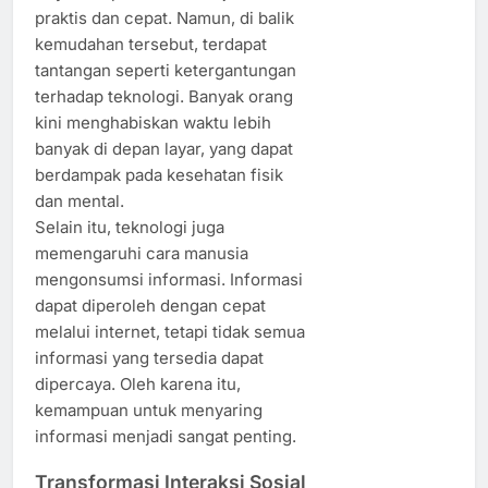
praktis dan cepat. Namun, di balik
kemudahan tersebut, terdapat
tantangan seperti ketergantungan
terhadap teknologi. Banyak orang
kini menghabiskan waktu lebih
banyak di depan layar, yang dapat
berdampak pada kesehatan fisik
dan mental.
Selain itu, teknologi juga
memengaruhi cara manusia
mengonsumsi informasi. Informasi
dapat diperoleh dengan cepat
melalui internet, tetapi tidak semua
informasi yang tersedia dapat
dipercaya. Oleh karena itu,
kemampuan untuk menyaring
informasi menjadi sangat penting.
Transformasi Interaksi Sosial