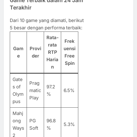
Game Terbaik dalam 24 Jam
Terakhir
Dari 10 game yang diamati, berikut
5 besar dengan performa terbaik:
Rata-
Frek
rata
Gam
Provi
uensi
RTP
e
der
Free
Haria
Spin
n
Gate
Prag
s of
97.2
matic
6.5%
Olym
%
Play
pus
Mahj
ong
PG
96.8
5.3%
Ways
Soft
%
2