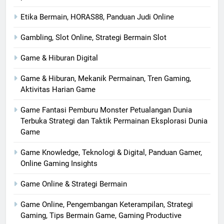
Etika Bermain, HORAS88, Panduan Judi Online
Gambling, Slot Online, Strategi Bermain Slot
Game & Hiburan Digital
Game & Hiburan, Mekanik Permainan, Tren Gaming,
Aktivitas Harian Game
Game Fantasi Pemburu Monster Petualangan Dunia
Terbuka Strategi dan Taktik Permainan Eksplorasi Dunia
Game
Game Knowledge, Teknologi & Digital, Panduan Gamer,
Online Gaming Insights
Game Online & Strategi Bermain
Game Online, Pengembangan Keterampilan, Strategi
Gaming, Tips Bermain Game, Gaming Productive