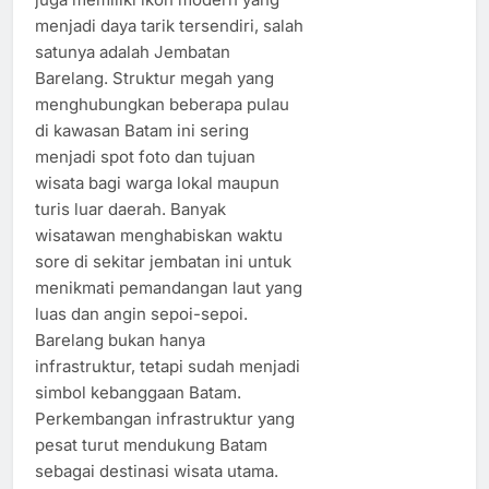
menjadi daya tarik tersendiri, salah
satunya adalah Jembatan
Barelang. Struktur megah yang
menghubungkan beberapa pulau
di kawasan Batam ini sering
menjadi spot foto dan tujuan
wisata bagi warga lokal maupun
turis luar daerah. Banyak
wisatawan menghabiskan waktu
sore di sekitar jembatan ini untuk
menikmati pemandangan laut yang
luas dan angin sepoi-sepoi.
Barelang bukan hanya
infrastruktur, tetapi sudah menjadi
simbol kebanggaan Batam.
Perkembangan infrastruktur yang
pesat turut mendukung Batam
sebagai destinasi wisata utama.