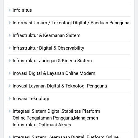
info situs
Informasi Umum / Teknologi Digital / Panduan Pengguna
Infrastruktur & Keamanan Sistem
Infrastruktur Digital & Observability
Infrastruktur Jaringan & Kinerja Sistem
Inovasi Digital & Layanan Online Modern
Inovasi Layanan Digital & Teknologi Pengguna
Inovasi Teknologi
Integrasi Sistem Digital,Stabilitas Platform
Online,Pengalaman Pengguna,Manajemen
Infrastruktur,Optimasi Akses
Integrasi Sistem, Keamanan Digital, Platform Online,