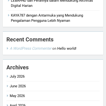
LEBAH4D dan Perannya dalam Mendukung Aktivitas
Digital Harian
KAYA787 dengan Antarmuka yang Mendukung
Pengalaman Pengguna Lebih Nyaman
Recent Comments
A WordPress Commenter
on
Hello world!
Archives
July 2026
June 2026
May 2026
April 2026