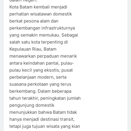
Kota Batam kembali menjadi
perhatian wisatawan domestik
berkat pesona alam dan
perkembangan infrastrukturnya
yang semakin memukau. Sebagai
salah satu kota terpenting di
Kepulauan Riau, Batam
menawarkan perpaduan menarik
antara keindahan pantai, pulau-
pulau kecil yang eksotis, pusat
perbelanjaan modern, serta
suasana perkotaan yang terus
berkembang. Dalam beberapa
tahun terakhir, peningkatan jumlah
pengunjung domestik
menunjukkan bahwa Batam tidak
hanya menjadi destinasi transit,
tetapi juga tujuan wisata yang kian