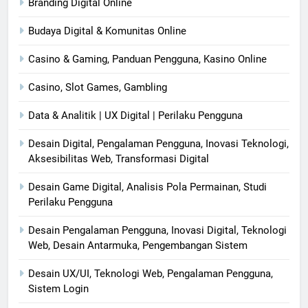
Branding Digital Online
Budaya Digital & Komunitas Online
Casino & Gaming, Panduan Pengguna, Kasino Online
Casino, Slot Games, Gambling
Data & Analitik | UX Digital | Perilaku Pengguna
Desain Digital, Pengalaman Pengguna, Inovasi Teknologi,
Aksesibilitas Web, Transformasi Digital
Desain Game Digital, Analisis Pola Permainan, Studi
Perilaku Pengguna
Desain Pengalaman Pengguna, Inovasi Digital, Teknologi
Web, Desain Antarmuka, Pengembangan Sistem
Desain UX/UI, Teknologi Web, Pengalaman Pengguna,
Sistem Login