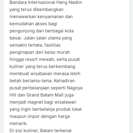
Bandara Internasional Hang Nadim
yang terus dikembangkan
menawarkan kenyamanan dan
kemudahan akses bagi
pengunjung dari berbagai kota
besar. Jalan-jalan utama yang
semakin tertata, fasilitas
penginapan dari kelas murah
hingga resort mewah, serta pusat
kuliner yang terus berkembang
membuat wisatawan merasa lebih
betah berlama-lama. Kehadiran
pusat perbelanjaan seperti Nagoya
Hill dan Grand Batam Mall juga
menjadi magnet bagi wisatawan
yang ingin berbelanja produk lokal
maupun impor dengan harga
menarik.
Di sisi kuliner, Batam terkenal