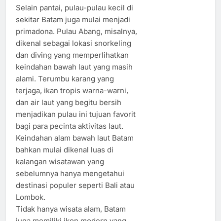
Selain pantai, pulau-pulau kecil di
sekitar Batam juga mulai menjadi
primadona. Pulau Abang, misalnya,
dikenal sebagai lokasi snorkeling
dan diving yang memperlihatkan
keindahan bawah laut yang masih
alami. Terumbu karang yang
terjaga, ikan tropis warna-warni,
dan air laut yang begitu bersih
menjadikan pulau ini tujuan favorit
bagi para pecinta aktivitas laut.
Keindahan alam bawah laut Batam
bahkan mulai dikenal luas di
kalangan wisatawan yang
sebelumnya hanya mengetahui
destinasi populer seperti Bali atau
Lombok.
Tidak hanya wisata alam, Batam
juga memiliki ikon modern yang