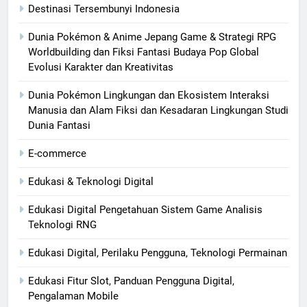
Destinasi Tersembunyi Indonesia
Dunia Pokémon & Anime Jepang Game & Strategi RPG
Worldbuilding dan Fiksi Fantasi Budaya Pop Global
Evolusi Karakter dan Kreativitas
Dunia Pokémon Lingkungan dan Ekosistem Interaksi
Manusia dan Alam Fiksi dan Kesadaran Lingkungan Studi
Dunia Fantasi
E-commerce
Edukasi & Teknologi Digital
Edukasi Digital Pengetahuan Sistem Game Analisis
Teknologi RNG
Edukasi Digital, Perilaku Pengguna, Teknologi Permainan
Edukasi Fitur Slot, Panduan Pengguna Digital,
Pengalaman Mobile