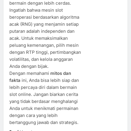
bermain dengan lebih cerdas.
Ingatlah bahwa mesin slot
beroperasi berdasarkan algoritma
acak (RNG) yang menjamin setiap
putaran adalah independen dan
acak. Untuk memaksimalkan
peluang kemenangan, pilih mesin
dengan RTP tinggi, pertimbangkan
volatilitas, dan kelola anggaran
Anda dengan bijak.
Dengan memahami
mitos dan
fakta
ini, Anda bisa lebih siap dan
lebih percaya diri dalam bermain
slot online. Jangan biarkan cerita
yang tidak berdasar menghalangi
Anda untuk menikmati permainan
dengan cara yang lebih
bertanggung jawab dan strategis.