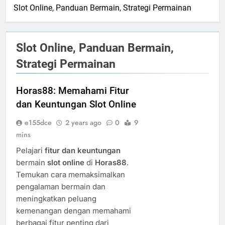
Slot Online, Panduan Bermain, Strategi Permainan
Slot Online, Panduan Bermain,
Strategi Permainan
Horas88: Memahami Fitur
dan Keuntungan Slot Online
e155dce
2 years ago
0
9
mins
Pelajari
fitur dan keuntungan
bermain
slot online
di
Horas88
.
Temukan cara memaksimalkan
pengalaman bermain dan
meningkatkan peluang
kemenangan dengan memahami
berbagai fitur penting dari