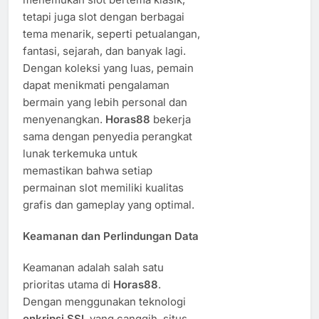
tetapi juga slot dengan berbagai
tema menarik, seperti petualangan,
fantasi, sejarah, dan banyak lagi.
Dengan koleksi yang luas, pemain
dapat menikmati pengalaman
bermain yang lebih personal dan
menyenangkan.
Horas88
bekerja
sama dengan penyedia perangkat
lunak terkemuka untuk
memastikan bahwa setiap
permainan slot memiliki kualitas
grafis dan gameplay yang optimal.
Keamanan dan Perlindungan Data
Keamanan adalah salah satu
prioritas utama di
Horas88
.
Dengan menggunakan teknologi
enkripsi SSL
yang canggih, situs