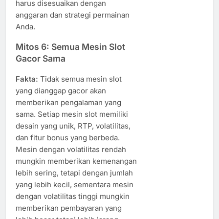
harus disesuaikan dengan
anggaran dan strategi permainan
Anda.
Mitos 6: Semua Mesin Slot
Gacor Sama
Fakta:
Tidak semua mesin slot
yang dianggap gacor akan
memberikan pengalaman yang
sama. Setiap mesin slot memiliki
desain yang unik, RTP, volatilitas,
dan fitur bonus yang berbeda.
Mesin dengan volatilitas rendah
mungkin memberikan kemenangan
lebih sering, tetapi dengan jumlah
yang lebih kecil, sementara mesin
dengan volatilitas tinggi mungkin
memberikan pembayaran yang