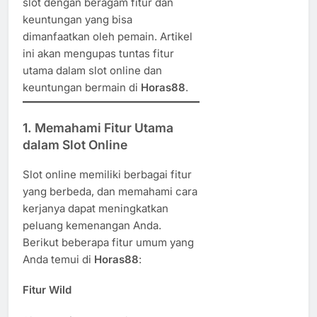
slot dengan beragam fitur dan
keuntungan yang bisa
dimanfaatkan oleh pemain. Artikel
ini akan mengupas tuntas fitur
utama dalam slot online dan
keuntungan bermain di
Horas88
.
1. Memahami Fitur Utama
dalam Slot Online
Slot online memiliki berbagai fitur
yang berbeda, dan memahami cara
kerjanya dapat meningkatkan
peluang kemenangan Anda.
Berikut beberapa fitur umum yang
Anda temui di
Horas88
:
Fitur Wild