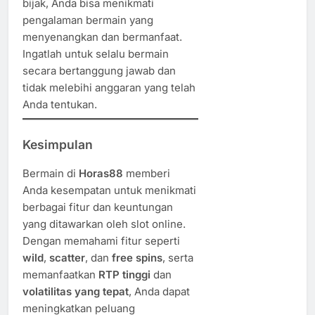
bijak, Anda bisa menikmati
pengalaman bermain yang
menyenangkan dan bermanfaat.
Ingatlah untuk selalu bermain
secara bertanggung jawab dan
tidak melebihi anggaran yang telah
Anda tentukan.
Kesimpulan
Bermain di
Horas88
memberi
Anda kesempatan untuk menikmati
berbagai fitur dan keuntungan
yang ditawarkan oleh slot online.
Dengan memahami fitur seperti
wild
,
scatter
, dan
free spins
, serta
memanfaatkan
RTP tinggi
dan
volatilitas yang tepat
, Anda dapat
meningkatkan peluang