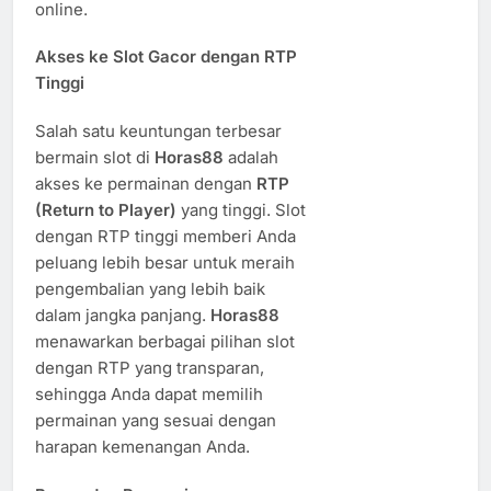
online.
Akses ke Slot Gacor dengan RTP
Tinggi
Salah satu keuntungan terbesar
bermain slot di
Horas88
adalah
akses ke permainan dengan
RTP
(Return to Player)
yang tinggi. Slot
dengan RTP tinggi memberi Anda
peluang lebih besar untuk meraih
pengembalian yang lebih baik
dalam jangka panjang.
Horas88
menawarkan berbagai pilihan slot
dengan RTP yang transparan,
sehingga Anda dapat memilih
permainan yang sesuai dengan
harapan kemenangan Anda.