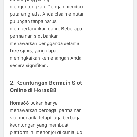
menguntungkan. Dengan memicu
putaran gratis, Anda bisa memutar
gulungan tanpa harus
mempertaruhkan uang. Beberapa
permainan slot bahkan
menawarkan pengganda selama
free spins
, yang dapat
meningkatkan kemenangan Anda
secara signifikan.
2. Keuntungan Bermain Slot
Online di Horas88
Horas88
bukan hanya
menawarkan berbagai permainan
slot menarik, tetapi juga berbagai
keuntungan yang membuat
platform ini menonjol di dunia judi