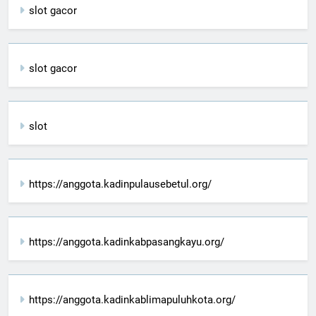
slot gacor
slot gacor
slot
https://anggota.kadinpulausebetul.org/
https://anggota.kadinkabpasangkayu.org/
https://anggota.kadinkablimapuluhkota.org/