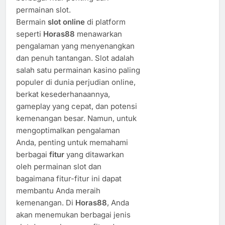
permainan slot.
Bermain
slot online
di platform
seperti
Horas88
menawarkan
pengalaman yang menyenangkan
dan penuh tantangan. Slot adalah
salah satu permainan kasino paling
populer di dunia perjudian online,
berkat kesederhanaannya,
gameplay yang cepat, dan potensi
kemenangan besar. Namun, untuk
mengoptimalkan pengalaman
Anda, penting untuk memahami
berbagai
fitur
yang ditawarkan
oleh permainan slot dan
bagaimana fitur-fitur ini dapat
membantu Anda meraih
kemenangan. Di
Horas88
, Anda
akan menemukan berbagai jenis