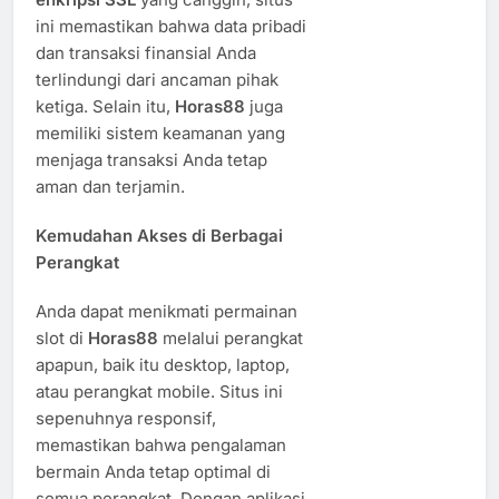
ini memastikan bahwa data pribadi
dan transaksi finansial Anda
terlindungi dari ancaman pihak
ketiga. Selain itu,
Horas88
juga
memiliki sistem keamanan yang
menjaga transaksi Anda tetap
aman dan terjamin.
Kemudahan Akses di Berbagai
Perangkat
Anda dapat menikmati permainan
slot di
Horas88
melalui perangkat
apapun, baik itu desktop, laptop,
atau perangkat mobile. Situs ini
sepenuhnya responsif,
memastikan bahwa pengalaman
bermain Anda tetap optimal di
semua perangkat. Dengan aplikasi