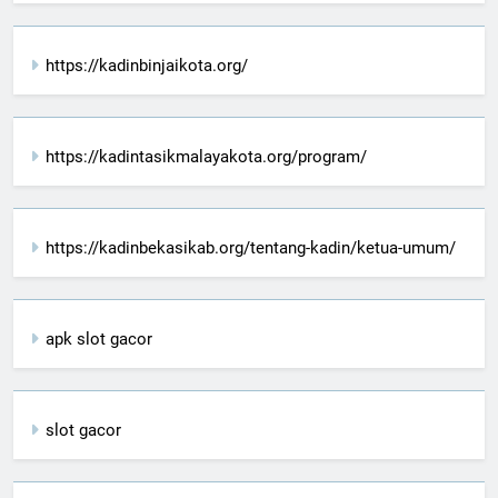
https://kadinbinjaikota.org/
https://kadintasikmalayakota.org/program/
https://kadinbekasikab.org/tentang-kadin/ketua-umum/
apk slot gacor
slot gacor