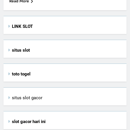
Read More
LINK SLOT
situs slot
toto togel
situs slot gacor
slot gacor hari ini