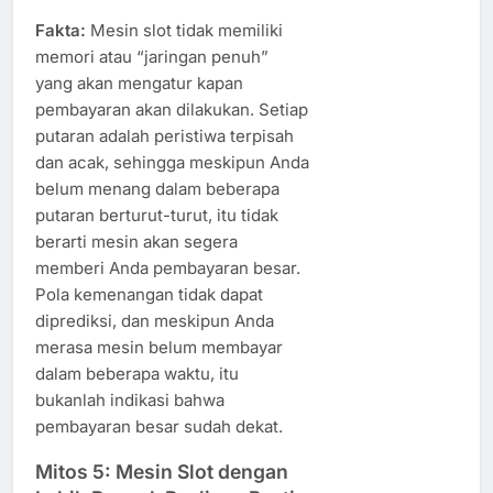
Fakta:
Mesin slot tidak memiliki
memori atau “jaringan penuh”
yang akan mengatur kapan
pembayaran akan dilakukan. Setiap
putaran adalah peristiwa terpisah
dan acak, sehingga meskipun Anda
belum menang dalam beberapa
putaran berturut-turut, itu tidak
berarti mesin akan segera
memberi Anda pembayaran besar.
Pola kemenangan tidak dapat
diprediksi, dan meskipun Anda
merasa mesin belum membayar
dalam beberapa waktu, itu
bukanlah indikasi bahwa
pembayaran besar sudah dekat.
Mitos 5: Mesin Slot dengan