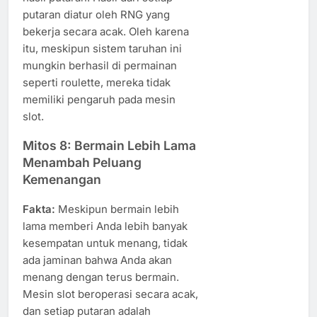
putaran diatur oleh RNG yang
bekerja secara acak. Oleh karena
itu, meskipun sistem taruhan ini
mungkin berhasil di permainan
seperti roulette, mereka tidak
memiliki pengaruh pada mesin
slot.
Mitos 8: Bermain Lebih Lama
Menambah Peluang
Kemenangan
Fakta:
Meskipun bermain lebih
lama memberi Anda lebih banyak
kesempatan untuk menang, tidak
ada jaminan bahwa Anda akan
menang dengan terus bermain.
Mesin slot beroperasi secara acak,
dan setiap putaran adalah