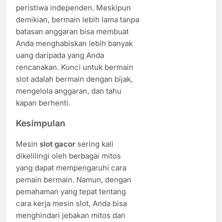
peristiwa independen. Meskipun
demikian, bermain lebih lama tanpa
batasan anggaran bisa membuat
Anda menghabiskan lebih banyak
uang daripada yang Anda
rencanakan. Kunci untuk bermain
slot adalah bermain dengan bijak,
mengelola anggaran, dan tahu
kapan berhenti.
Kesimpulan
Mesin
slot gacor
sering kali
dikelilingi oleh berbagai mitos
yang dapat mempengaruhi cara
pemain bermain. Namun, dengan
pemahaman yang tepat tentang
cara kerja mesin slot, Anda bisa
menghindari jebakan mitos dan