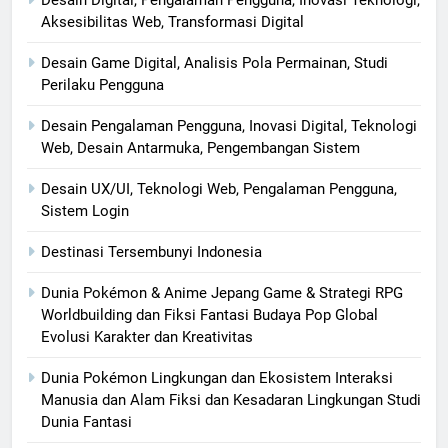
Aksesibilitas Web, Transformasi Digital
Desain Game Digital, Analisis Pola Permainan, Studi
Perilaku Pengguna
Desain Pengalaman Pengguna, Inovasi Digital, Teknologi
Web, Desain Antarmuka, Pengembangan Sistem
Desain UX/UI, Teknologi Web, Pengalaman Pengguna,
Sistem Login
Destinasi Tersembunyi Indonesia
Dunia Pokémon & Anime Jepang Game & Strategi RPG
Worldbuilding dan Fiksi Fantasi Budaya Pop Global
Evolusi Karakter dan Kreativitas
Dunia Pokémon Lingkungan dan Ekosistem Interaksi
Manusia dan Alam Fiksi dan Kesadaran Lingkungan Studi
Dunia Fantasi