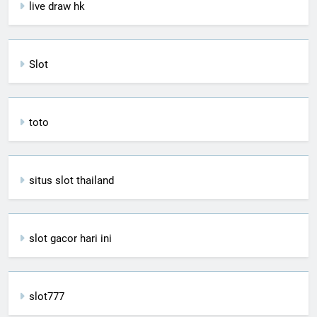
live draw hk
Slot
toto
situs slot thailand
slot gacor hari ini
slot777