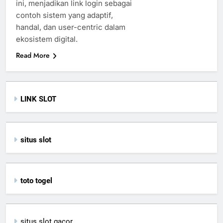
ini, menjadikan link login sebagai
contoh sistem yang adaptif,
handal, dan user-centric dalam
ekosistem digital.
Read More
LINK SLOT
situs slot
toto togel
situs slot gacor