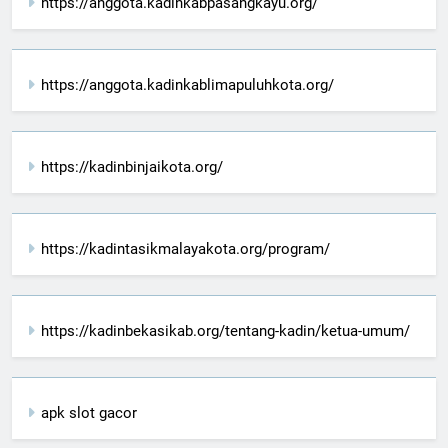
https://anggota.kadinkabpasangkayu.org/
https://anggota.kadinkablimapuluhkota.org/
https://kadinbinjaikota.org/
https://kadintasikmalayakota.org/program/
https://kadinbekasikab.org/tentang-kadin/ketua-umum/
apk slot gacor