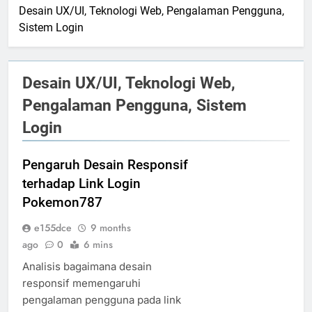
Desain UX/UI, Teknologi Web, Pengalaman Pengguna,
Sistem Login
Desain UX/UI, Teknologi Web,
Pengalaman Pengguna, Sistem
Login
Pengaruh Desain Responsif
terhadap Link Login
Pokemon787
e155dce
9 months
ago
0
6 mins
Analisis bagaimana desain
responsif memengaruhi
pengalaman pengguna pada link