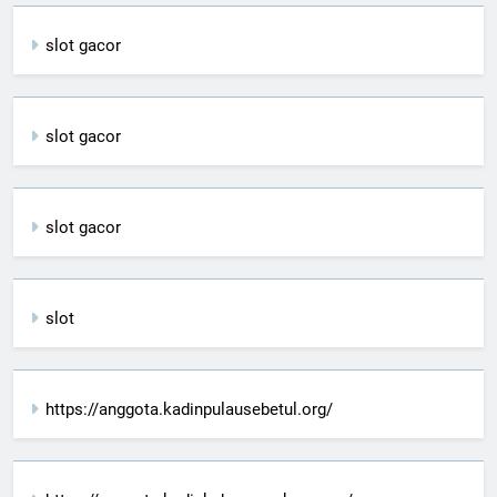
slot gacor
slot gacor
slot gacor
slot
https://anggota.kadinpulausebetul.org/