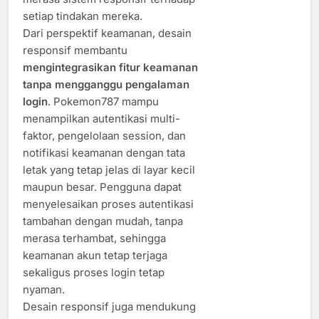
setiap tindakan mereka.
Dari perspektif keamanan, desain
responsif membantu
mengintegrasikan fitur keamanan
tanpa mengganggu pengalaman
login
. Pokemon787 mampu
menampilkan autentikasi multi-
faktor, pengelolaan session, dan
notifikasi keamanan dengan tata
letak yang tetap jelas di layar kecil
maupun besar. Pengguna dapat
menyelesaikan proses autentikasi
tambahan dengan mudah, tanpa
merasa terhambat, sehingga
keamanan akun tetap terjaga
sekaligus proses login tetap
nyaman.
Desain responsif juga mendukung