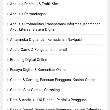
Analisis Perilaku & Trafik Slot
Analisis Pertandingan
Analisis Probabilitas,Transparansi Informasi,Keamanan
Akun,Literasi Sistem Digital
Antarmuka Digital dan Kemudahan Navigasi
Audio Game & Pengalaman Imersif
Branding Digital Online
Budaya Digital & Komunitas Online
Casino & Gaming, Panduan Pengguna, Kasino Online
Casino, Slot Games, Gambling
Data & Analitik | UX Digital | Perilaku Pengguna
Desain Digital, Pengalaman Pengguna, Inovasi Teknologi,