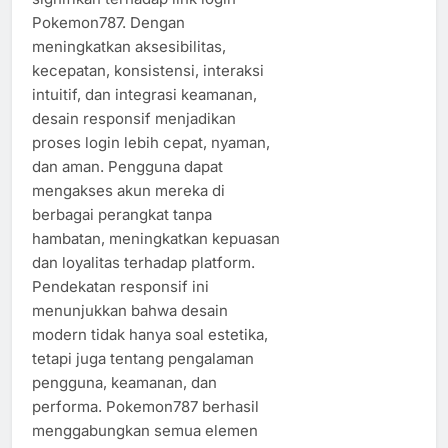
Pokemon787. Dengan
meningkatkan aksesibilitas,
kecepatan, konsistensi, interaksi
intuitif, dan integrasi keamanan,
desain responsif menjadikan
proses login lebih cepat, nyaman,
dan aman. Pengguna dapat
mengakses akun mereka di
berbagai perangkat tanpa
hambatan, meningkatkan kepuasan
dan loyalitas terhadap platform.
Pendekatan responsif ini
menunjukkan bahwa desain
modern tidak hanya soal estetika,
tetapi juga tentang pengalaman
pengguna, keamanan, dan
performa. Pokemon787 berhasil
menggabungkan semua elemen