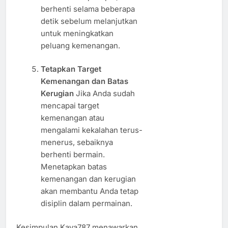
berhenti selama beberapa
detik sebelum melanjutkan
untuk meningkatkan
peluang kemenangan.
Tetapkan Target
Kemenangan dan Batas
Kerugian
Jika Anda sudah
mencapai target
kemenangan atau
mengalami kekalahan terus-
menerus, sebaiknya
berhenti bermain.
Menetapkan batas
kemenangan dan kerugian
akan membantu Anda tetap
disiplin dalam permainan.
Kesimpulan Kaya787 menawarkan