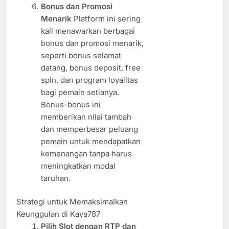
Bonus dan Promosi
Menarik
Platform ini sering
kali menawarkan berbagai
bonus dan promosi menarik,
seperti bonus selamat
datang, bonus deposit, free
spin, dan program loyalitas
bagi pemain setianya.
Bonus-bonus ini
memberikan nilai tambah
dan memperbesar peluang
pemain untuk mendapatkan
kemenangan tanpa harus
meningkatkan modal
taruhan.
Strategi untuk Memaksimalkan
Keunggulan di Kaya787
Pilih Slot dengan RTP dan