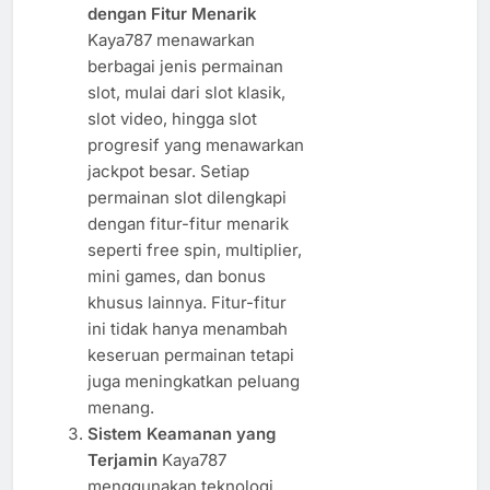
dengan Fitur Menarik
Kaya787 menawarkan
berbagai jenis permainan
slot, mulai dari slot klasik,
slot video, hingga slot
progresif yang menawarkan
jackpot besar. Setiap
permainan slot dilengkapi
dengan fitur-fitur menarik
seperti free spin, multiplier,
mini games, dan bonus
khusus lainnya. Fitur-fitur
ini tidak hanya menambah
keseruan permainan tetapi
juga meningkatkan peluang
menang.
Sistem Keamanan yang
Terjamin
Kaya787
menggunakan teknologi