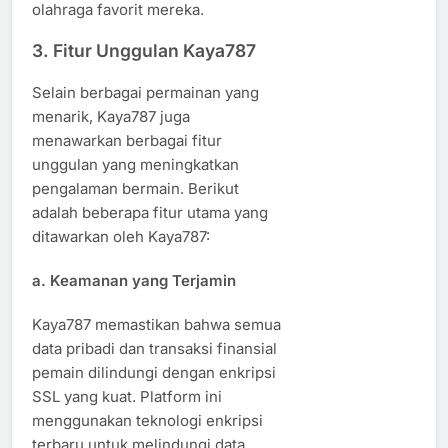
olahraga favorit mereka.
3.
Fitur Unggulan Kaya787
Selain berbagai permainan yang
menarik, Kaya787 juga
menawarkan berbagai fitur
unggulan yang meningkatkan
pengalaman bermain. Berikut
adalah beberapa fitur utama yang
ditawarkan oleh Kaya787:
a.
Keamanan yang Terjamin
Kaya787 memastikan bahwa semua
data pribadi dan transaksi finansial
pemain dilindungi dengan enkripsi
SSL yang kuat. Platform ini
menggunakan teknologi enkripsi
terbaru untuk melindungi data