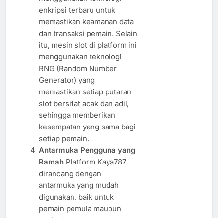
enkripsi terbaru untuk
memastikan keamanan data
dan transaksi pemain. Selain
itu, mesin slot di platform ini
menggunakan teknologi
RNG (Random Number
Generator) yang
memastikan setiap putaran
slot bersifat acak dan adil,
sehingga memberikan
kesempatan yang sama bagi
setiap pemain.
Antarmuka Pengguna yang
Ramah
Platform Kaya787
dirancang dengan
antarmuka yang mudah
digunakan, baik untuk
pemain pemula maupun