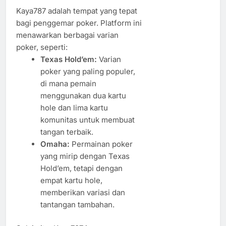
Kaya787 adalah tempat yang tepat
bagi penggemar poker. Platform ini
menawarkan berbagai varian
poker, seperti:
Texas Hold’em:
Varian
poker yang paling populer,
di mana pemain
menggunakan dua kartu
hole dan lima kartu
komunitas untuk membuat
tangan terbaik.
Omaha:
Permainan poker
yang mirip dengan Texas
Hold’em, tetapi dengan
empat kartu hole,
memberikan variasi dan
tantangan tambahan.