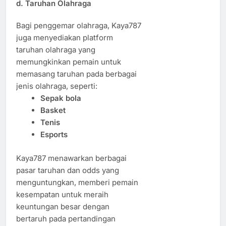
d.
Taruhan Olahraga
Bagi penggemar olahraga, Kaya787
juga menyediakan platform
taruhan olahraga yang
memungkinkan pemain untuk
memasang taruhan pada berbagai
jenis olahraga, seperti:
Sepak bola
Basket
Tenis
Esports
Kaya787 menawarkan berbagai
pasar taruhan dan odds yang
menguntungkan, memberi pemain
kesempatan untuk meraih
keuntungan besar dengan
bertaruh pada pertandingan