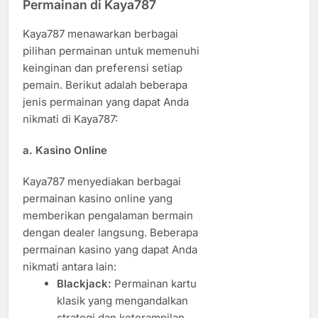
Permainan di Kaya787
Kaya787 menawarkan berbagai
pilihan permainan untuk memenuhi
keinginan dan preferensi setiap
pemain. Berikut adalah beberapa
jenis permainan yang dapat Anda
nikmati di Kaya787:
a.
Kasino Online
Kaya787 menyediakan berbagai
permainan kasino online yang
memberikan pengalaman bermain
dengan dealer langsung. Beberapa
permainan kasino yang dapat Anda
nikmati antara lain:
Blackjack:
Permainan kartu
klasik yang mengandalkan
strategi dan keterampilan