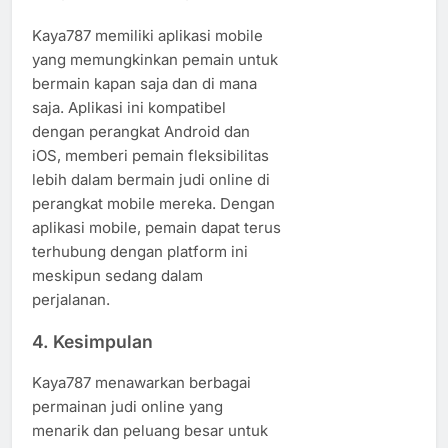
Kaya787 memiliki aplikasi mobile
yang memungkinkan pemain untuk
bermain kapan saja dan di mana
saja. Aplikasi ini kompatibel
dengan perangkat Android dan
iOS, memberi pemain fleksibilitas
lebih dalam bermain judi online di
perangkat mobile mereka. Dengan
aplikasi mobile, pemain dapat terus
terhubung dengan platform ini
meskipun sedang dalam
perjalanan.
4.
Kesimpulan
Kaya787 menawarkan berbagai
permainan judi online yang
menarik dan peluang besar untuk